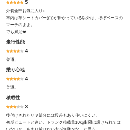
5
外装全部お気に入り♪
車内は革シートカバー(白)が掛かっている以外は、ほぼベースの
マーチのまま。
でも満足❤️
走行性能
4
普通。
乗り心地
4
普通。
積載性
3
後付けされたリヤ部分には段差もあり使いにくい。
初期ビュートと違い、トランク積載量10kg制限は設けられては
いないが、あまり載せない方が無難かな…と思う。