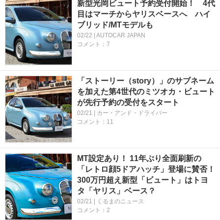
新型光岡ビュート予約受付開始！ 4代
目はマーチからヤリスベースへ ハイ
ブリッド/MTモデルも
02/22 | AUTOCAR JAPAN
コメント：7
「ストーリー（story）」のサブネーム
を加えた第4世代のミツオカ・ビュート
が先行予約の受付をスタート
02/21 | カー・アンド・ドライバー
コメント：11
MT設定あり！ 11年ぶり全面刷新の
「レトロ顔5ドアハッチ」登場に賛否！
300万円超え新型「ビュート」はトヨ
タ「ヤリス」ベース？
02/21 | くるまのニュース
コメント：2