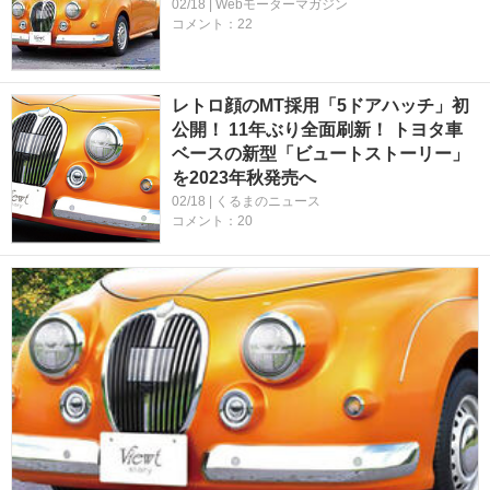
02/18 | Webモーターマガジン
コメント：22
レトロ顔のMT採用「5ドアハッチ」初
公開！ 11年ぶり全面刷新！ トヨタ車
ベースの新型「ビュートストーリー」
を2023年秋発売へ
02/18 | くるまのニュース
コメント：20