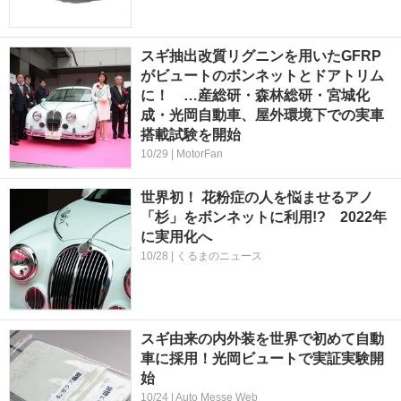
スギ抽出改質リグニンを用いたGFRP
がビュートのボンネットとドアトリム
に！ …産総研・森林総研・宮城化
成・光岡自動車、屋外環境下での実車
搭載試験を開始
10/29 | MotorFan
世界初！ 花粉症の人を悩ませるアノ
「杉」をボンネットに利用!? 2022年
に実用化へ
10/28 | くるまのニュース
スギ由来の内外装を世界で初めて自動
車に採用！光岡ビュートで実証実験開
始
10/24 | Auto Messe Web