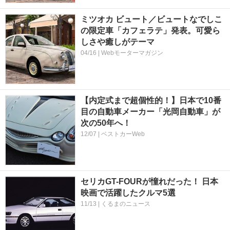
ミツオカ ビュート／ビュートなでしこ
の限定車「カフェラテ」発表。可愛ら
しさや癒しがテーマ
04/16 | Webモーターマガジン
【内定式まで超個性的！】日本で10番
目の自動車メーカー「光岡自動車」が
次の50年へ！
12/07 | ベストカーWeb
セリカGT-FOURが憧れだった！ 日本
映画で活躍したクルマ5選
11/13 | くるまのニュース