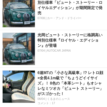
別仕様車「ビュート・ストーリー・ロ
イヤルエディション」が期間限定で発
売
07/08 | カー・アンド・ドライバー
光岡ビュート・ストーリーに格調高い
特別仕様車『ロイヤル・エディショ
ン』が登場
07/04 | AUTOCAR JAPAN
6速MTの「小さな高級車」!? レトロ顔
×全長4.1m級で「ちょうどイイサイ
ズ」！ 8色の「本革シート」もオシャ
レなミツオカ「ビュート ストーリー」
がスゴかった！
06/04 | くるまのニュース
コメント：17