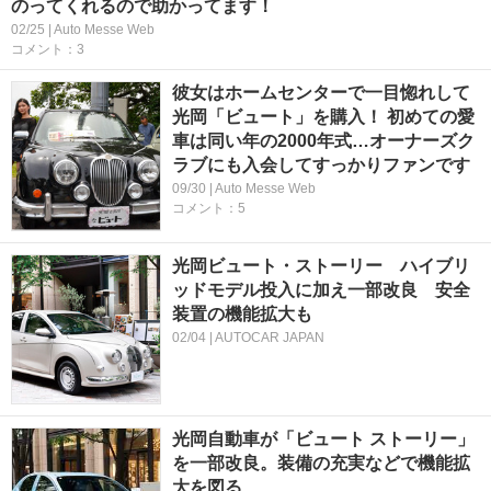
のってくれるので助かってます！
02/25 | Auto Messe Web
コメント：3
彼女はホームセンターで一目惚れして
光岡「ビュート」を購入！ 初めての愛
車は同い年の2000年式…オーナーズク
ラブにも入会してすっかりファンです
09/30 | Auto Messe Web
コメント：5
光岡ビュート・ストーリー ハイブリ
ッドモデル投入に加え一部改良 安全
装置の機能拡大も
02/04 | AUTOCAR JAPAN
光岡自動車が「ビュート ストーリー」
を一部改良。装備の充実などで機能拡
大を図る