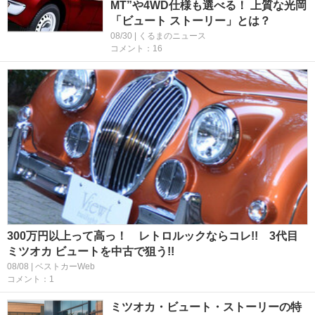
MT”や4WD仕様も選べる！ 上質な光岡
「ビュート ストーリー」とは？
08/30 | くるまのニュース
コメント：16
300万円以上って高っ！ レトロルックならコレ!! 3代目
ミツオカ ビュートを中古で狙う!!
08/08 | ベストカーWeb
コメント：1
ミツオカ・ビュート・ストーリーの特