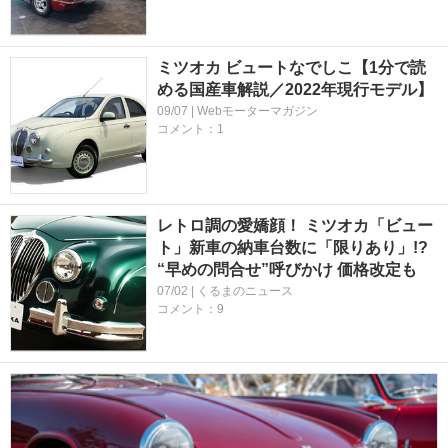
ミツオカ ビュートなでしこ【1分で読
める国産車解説／2022年現行モデル】
09/07 | Webモーターマガジン
コメント：1
レトロ調の愛嬌顔！ ミツオカ「ビュー
ト」新車の納車台数に「限りあり」!?
“早めの問合せ”呼びかけ 価格改定も
07/02 | くるまのニュース
コメント：9