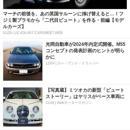
マーチの前後を、あの英国サルーンに挿げ替えると…！フ
ジミ製プラモから「二代目ビュート」を作る・前編【モデ
ルカーズ】
01/29 | LE VOLANT CARSMEET WEB
光岡自動車が2024年内定式開催。M55
コンセプトの発表計画のヒントが明ら
かに
12/04 | カー・アンド・ドライバー
【写真蔵】ミツオカの新型「ビュート
ストーリー」はヤリスがベース車両に
11/18 | Webモーターマガジン