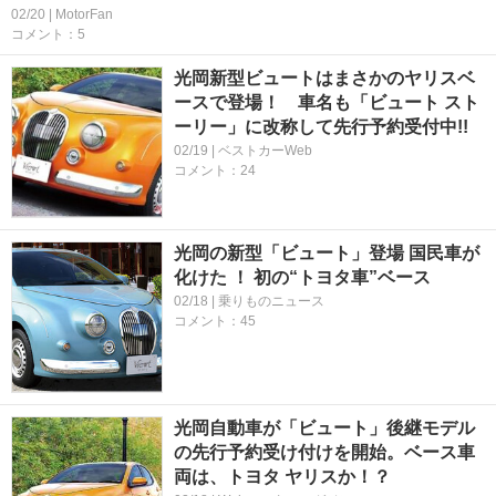
02/20 | MotorFan
コメント：5
光岡新型ビュートはまさかのヤリスベ
ースで登場！ 車名も「ビュート スト
ーリー」に改称して先行予約受付中!!
02/19 | ベストカーWeb
コメント：24
光岡の新型「ビュート」登場 国民車が
化けた ！ 初の“トヨタ車”ベース
02/18 | 乗りものニュース
コメント：45
光岡自動車が「ビュート」後継モデル
の先行予約受け付けを開始。ベース車
両は、トヨタ ヤリスか！？