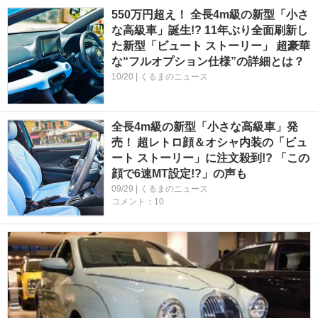
550万円超え！ 全長4m級の新型「小さ
な高級車」誕生!? 11年ぶり全面刷新し
た新型「ビュート ストーリー」 超豪華
な“フルオプション仕様”の詳細とは？
10/20 | くるまのニュース
全長4m級の新型「小さな高級車」発
売！ 超レトロ顔＆オシャ内装の「ビュ
ート ストーリー」に注文殺到!? 「この
顔で6速MT設定!?」の声も
09/29 | くるまのニュース
コメント：10