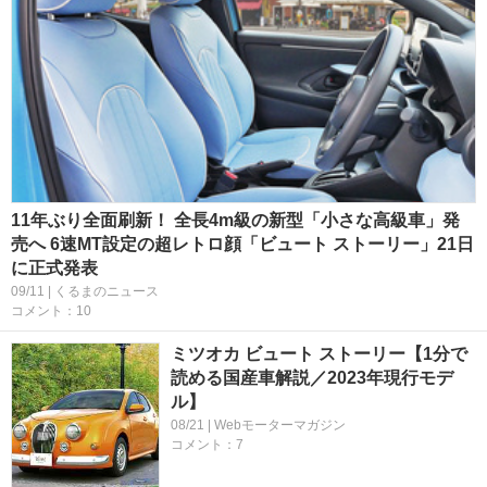
11年ぶり全面刷新！ 全長4m級の新型「小さな高級車」発
売へ 6速MT設定の超レトロ顔「ビュート ストーリー」21日
に正式発表
09/11 | くるまのニュース
コメント：10
ミツオカ ビュート ストーリー【1分で
読める国産車解説／2023年現行モデ
ル】
08/21 | Webモーターマガジン
コメント：7