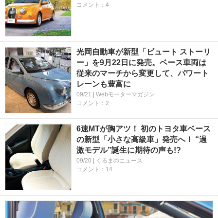
コメント：4
光岡自動車が新型「ビュート ストーリ
ー」を9月22日に発売。ベース車両は
従来のマーチから変更して、パワート
レーンも豊富に
09/21 | Webモーターマガジン
コメント：2
6速MTが胸アツ！ 初のトヨタ車ベース
の新型「小さな高級車」発売へ！ “過
激モデル”誕生に期待の声も!?
09/20 | くるまのニュース
コメント：14