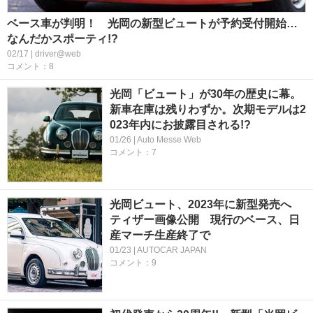
ベース車が判明！ 光岡の新型ビュートが予約受付開始…
なんだかスポーティ!?
02/17 | driver@web
コメント：8
光岡「ビュート」が30年の歴史に幕。
新車在庫は残りわずか。次期モデルは2
023年内にお披露目される!?
01/26 | Auto Messe Web
コメント：7
光岡ビュート、2023年に新型発売へ
ティザー画像公開 現行のベース、日
産マーチ生産終了で
01/23 | AUTOCAR JAPAN
コメント：9