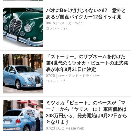
パオにBe-1だけじゃないの!? 意外と
あるゾ国産パイクカー12台イッキ見
08/15 | ベストカーWeb
コメント：27
「ストーリー」のサブネームを付けた
第4世代のミツオカ・ビュートの正式発
表が本年9月21日に決定
07/25 | カー・アンド・ドライバー
コメント：5
ミツオカ「ビュート」のベースが「マ
ーチ」から「ヤリス」に！ 車両価格は
308万円から、発売開始は9月22日から
となります
07/23 | Auto Messe Web