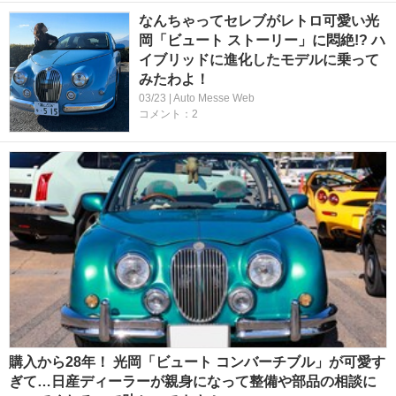
なんちゃってセレブがレトロ可愛い光
岡「ビュート ストーリー」に悶絶!? ハ
イブリッドに進化したモデルに乗って
みたわよ！
03/23 | Auto Messe Web
コメント：2
購入から28年！ 光岡「ビュート コンバーチブル」が可愛す
ぎて…日産ディーラーが親身になって整備や部品の相談に