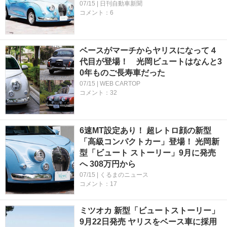
07/15 | 日刊自動車新聞
コメント：6
ベースがマーチからヤリスになって４
代目が登場！ 光岡ビュートはなんと3
0年ものご長寿車だった
07/15 | WEB CARTOP
コメント：32
6速MT設定あり！ 超レトロ顔の新型
「高級コンパクトカー」登場！ 光岡新
型「ビュート ストーリー」9月に発売
へ 308万円から
07/15 | くるまのニュース
コメント：17
ミツオカ 新型「ビュートストーリー」
9月22日発売 ヤリスをベース車に採用