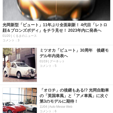
光岡新型「ビュート」11年ぶり全面刷新！ 4代目「レトロ
顔＆ブロンズボディ」をチラ見せ！ 2023年内に発表へ
01/20 | くるまのニュース
コメント：3
ミツオカ「ビュート」30周年 後継モ
デル年内発表へ
01/19 | グーネット
コメント：5
「オロチ」の後継もある!? 光岡自動車
の「英国車風」と「アメ車風」に次ぐ
第3のモデルに期待！
11/04 | Auto Messe Web
コメント：6