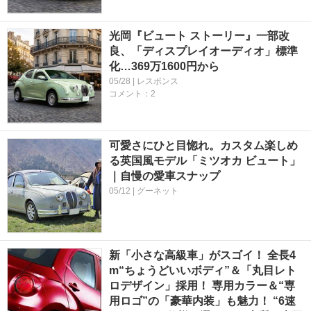
光岡『ビュート ストーリー』一部改
良、「ディスプレイオーディオ」標準
化…369万1600円から
05/28 | レスポンス
コメント：2
可愛さにひと目惚れ。カスタム楽しめ
る英国風モデル「ミツオカ ビュート」
｜自慢の愛車スナップ
05/12 | グーネット
新「小さな高級車」がスゴイ！ 全長4
m“ちょうどいいボディ”＆「丸目レト
ロデザイン」採用！ 専用カラー＆“専
用ロゴ”の「豪華内装」も魅力！ “6速