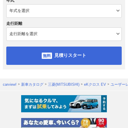
年式
走行距離
見積りスタート
carview!
新車カタログ
三菱(MITSUBISHI)
eKクロス EV
ユーザー