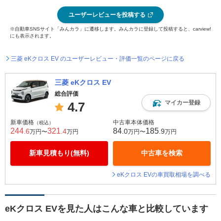
ユーザーレビューを投稿する
※自動車SNSサイト「みんカラ」に遷移します。みんカラに登録して投稿すると、carview!
にも表示されます。
三菱 eKクロス EV のユーザーレビュー・評価一覧のページに戻る
三菱 eKクロス EV
総合評価
マイカー登録
4.7
新車価格
中古車本体価格
（税込）
244
321
84
185
.6
.4
.0
.9
万円〜
万円
万円〜
万円
新車見積もり(無料)
中古車を検索
eKクロス EVの車買取相場を調べる
eKクロス EVを見た人はこんな車と比較しています