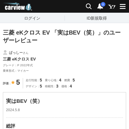
carview!
検索
通知
i
ログイン
ID新規取得
三菱 eKクロス EV 「実はBEV（笑）」のユー
ザーレビュー
ぱっしー
さん
三菱 eKクロス EV
グレード：P 2022年式
乗車形式：マイカー
5
4
5
5
走行性能
乗り心地
燃費
評価
5
3
4
デザイン
積載性
価格
実はBEV（笑）
2024.5.8
総評