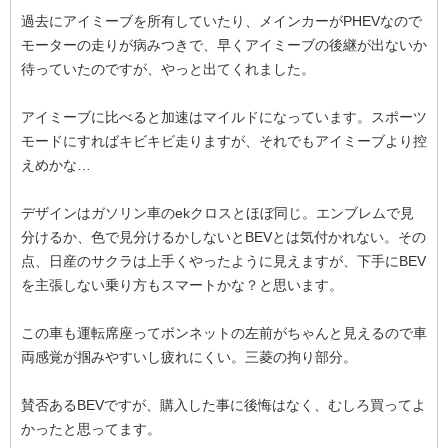
過去にアイミーブを所有していたり、メインカーがPHEVなので
モーターの走りが病みつきで、早くアイミーブの後継が出ないか
待っていたのですが、やっと出てくれました。
アイミーブに比べると加速はマイルドになっています。スポーツ
モードにすればキビキビ走りますが、それでもアイミーブより控
えめかな…
デザインはガソリン車のekクロスとほぼ同じ。エンブレムで見
分けるか、色で見分けるかしないとBEVとは気付かれない。その
点、日産のサクラは上手くやったように見えますが、下手にBEV
を主張しない乗り方もスマートかな？と思います。
この車も運転席座ってボンネットの左前がちゃんと見えるので車
両感覚が掴みやすいし疲れにくい。三菱の拘り部分。
賛否あるBEVですが、購入した事に後悔はなく、むしろ買ってよ
かったと思ってます。