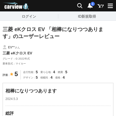
carview!
検索
通知
i
ログイン
ID新規取得
三菱 eKクロス EV 「相棒になりつつありま
す」のユーザーレビュー
EV**
さん
三菱 eKクロス EV
グレード：G 2022年式
乗車形式：マイカー
5
4
5
5
走行性能
乗り心地
燃費
評価
5
4
4
デザイン
積載性
価格
相棒になりつつあります
2024.5.3
総評