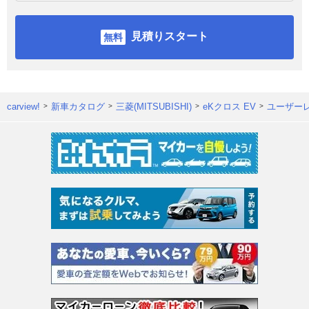
見積りスタート
carview!
新車カタログ
三菱(MITSUBISHI)
eKクロス EV
ユーザー