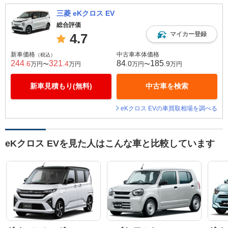
三菱 eKクロス EV
総合評価
マイカー登録
4.7
新車価格
中古車本体価格
（税込）
244
321
84
185
.6
.4
.0
.9
万円〜
万円
万円〜
万円
新車見積もり(無料)
中古車を検索
eKクロス EVの車買取相場を調べる
eKクロス EVを見た人はこんな車と比較しています