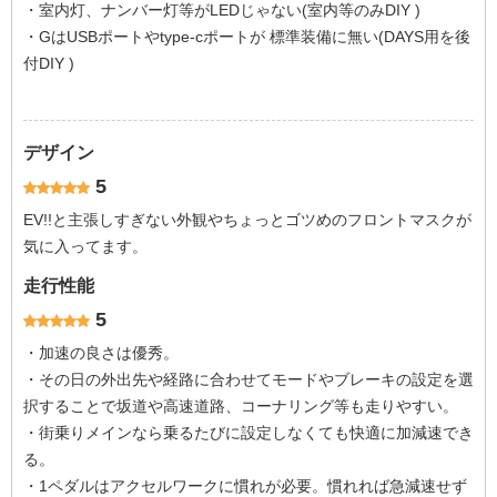
・室内灯、ナンバー灯等がLEDじゃない(室内等のみDIY )
・GはUSBポートやtype-cポートが 標準装備に無い(DAYS用を後
付DIY )
デザイン
5
EV!!と主張しすぎない外観やちょっとゴツめのフロントマスクが
気に入ってます。
走行性能
5
・加速の良さは優秀。
・その日の外出先や経路に合わせてモードやブレーキの設定を選
択することで坂道や高速道路、コーナリング等も走りやすい。
・街乗りメインなら乗るたびに設定しなくても快適に加減速でき
る。
・1ペダルはアクセルワークに慣れが必要。慣れれば急減速せず