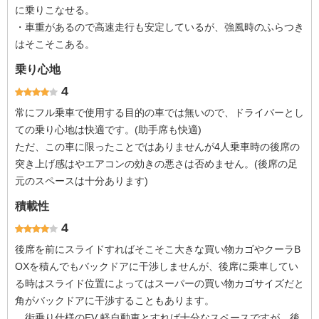
に乗りこなせる。
・車重があるので高速走行も安定しているが、強風時のふらつき
はそこそこある。
乗り心地
4
常にフル乗車で使用する目的の車では無いので、ドライバーとし
ての乗り心地は快適です。(助手席も快適)
ただ、この車に限ったことではありませんが4人乗車時の後席の
突き上げ感はやエアコンの効きの悪さは否めません。(後席の足
元のスペースは十分あります)
積載性
4
後席を前にスライドすればそこそこ大きな買い物カゴやクーラB
OXを積んでもバックドアに干渉しませんが、後席に乗車してい
る時はスライド位置によってはスーパーの買い物カゴサイズだと
角がバックドアに干渉することもあります。
街乗り仕様のEV 軽自動車とすれば十分なスペースですが、後