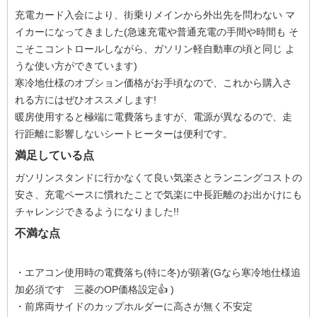
充電カード入会により、街乗りメインから外出先を問わない マ
イカーになってきました(急速充電や普通充電の手間や時間も そ
こそこコントロールしながら、ガソリン軽自動車の頃と同じ よ
うな使い方ができています)
寒冷地仕様のオブション価格がお手頃なので、これから購入さ
れる方にはぜひオススメします!
暖房使用すると極端に電費落ちますが、電源が異なるので、走
行距離に影響しないシートヒーターは便利です。
満足している点
ガソリンスタンドに行かなくて良い気楽さとランニングコストの
安さ、充電ペースに慣れたことで気楽に中長距離のお出かけにも
チャレンジできるようになりました!!
不満な点
・エアコン使用時の電費落ち(特に冬)が顕著(Gなら寒冷地仕様追
加必須です 三菱のOP価格設定👍️ )
・前席両サイドのカップホルダーに高さが無く不安定