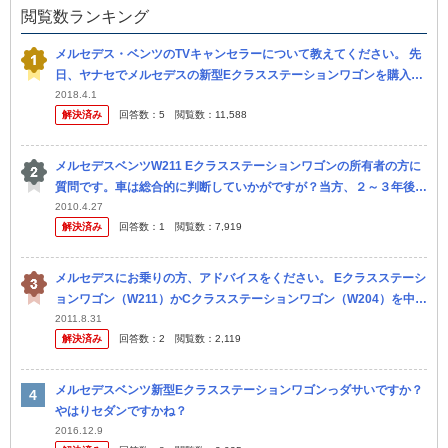
閲覧数ランキング
メルセデス・ベンツのTVキャンセラーについて教えてください。 先
日、ヤナセでメルセデスの新型Eクラスステーションワゴンを購入
し、納車後すぐにTVキャンセラー（コーディングタイプでない）を
2018.4.1
解決済み
回答数：
5
閲覧数：
11,588
取り付け...
メルセデスベンツW211 Eクラスステーションワゴンの所有者の方に
質問です。車は総合的に判断していかがですが？当方、２～３年後に
中古で購入しようと考えております。知り合いの車屋いわく、 メル
2010.4.27
解決済み
回答数：
1
閲覧数：
7,919
セデ...
メルセデスにお乗りの方、アドバイスをください。 Eクラスステーシ
ョンワゴン（W211）かCクラスステーションワゴン（W204）を中古
で買おうと思っています。 予算（車体本体）は300万円前後が希...
2011.8.31
解決済み
回答数：
2
閲覧数：
2,119
メルセデスベンツ新型Eクラスステーションワゴンっダサいですか？
やはりセダンですかね？
2016.12.9