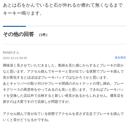
あとは石をかんでいると石が外れるか擦れて無くなるまで
キーキー鳴ります。
その他の回答
（1件）
bonjinさん
違反報告
2022.10.13 09:55
興味深く見させていただきました。動画を見た感じからするとブレーキの音か
なと思います。アクセル踏んでキーキーと音が出ている状態でブレーキ踏んで
音が変化するとほぼほぼブレーキパッドではなかろうかと思います。
あとキャリパーの取り付けやブレーキ関係のボルトナットの増し締め。ブレー
キグリースの再塗布をやってみるのも良いと思います。できればブレーキパッ
ドを交換した店以外で点検すると新しい発見があるかもしれません。優良店を
探すのは大変ですので店探しが問題ですが。
アクセル踏んで音が出ている状態でアクセルを戻さず左足でブレーキを踏んで
いくと音がどうなるかですね。