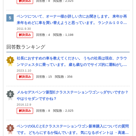
解決済み
回答数：
8
閲覧数：
2,025
ベンツについて、オーナー様か詳しい方にお聞きします。 来年か再
来年をめどに車を買い替えようと思っています。 ランクル１００か
らの買い替えなんですが、ディーゼルエンジンなため次もディーゼル
2011.9.30
解決済み
回答数：
4
閲覧数：
1,198
がいいな...
回答数ランキング
社長におすすめの車を教えてください。 うちの社長は現在、クラウ
ンマジェスタに乗っています。 歳も歳なのでサイズ的に運転がしに
くく、車を変えたいそうです。 ノーズとお尻が長くて止めるとき面
2023.1.10
解決済み
回答数：
15
閲覧数：
356
倒なんだ...
メルセデスベンツ新型Eクラスステーションワゴンっダサいですか？
やはりセダンですかね？
2016.12.9
解決済み
回答数：
8
閲覧数：
2,025
ベンツのGLCとEクラスステーションワゴン新車購入についての質問
です。 どちらにするか悩んでいます。 気になるポイントは ・高速道