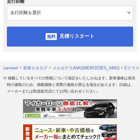
走行距離
見積りスタート
carview!
新車カタログ
メルセデスAMG(MERCEDES_AMG)
Eクラス
※ 掲載しているすべての情報について保証をいたしかねます。新車価格は発売
時の価格のため、掲載価格と実際の価格が異なる場合があります。詳細は、
メーカーまたは取扱販売店にてお問い合わせください。