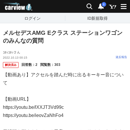
carview!
検索
通知
i
ログイン
ID新規取得
メルセデスAMG Eクラス ステーションワゴン
のみんなの質問
ｺﾎｯｺﾎｯさん
違反報告
2022.10.13 00:15
回答数：
2
閲覧数：
303
解決済み
【動画あり】アクセルを踏んだ時に出るキーキー音につい
て
【動画URL】
https://youtu.be/lXXJT3Vd99c
https://youtu.be/ieovZaNhFo4