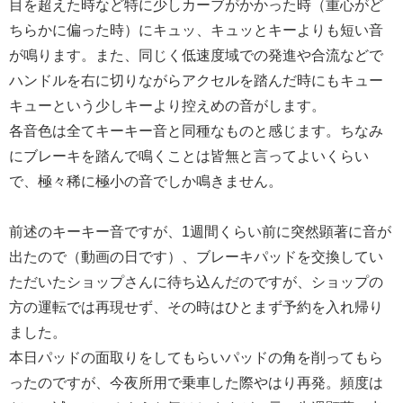
目を超えた時など特に少しカーブがかかった時（重心がど
ちらかに偏った時）にキュッ、キュッとキーよりも短い音
が鳴ります。また、同じく低速度域での発進や合流などで
ハンドルを右に切りながらアクセルを踏んだ時にもキュー
キューという少しキーより控えめの音がします。
各音色は全てキーキー音と同種なものと感じます。ちなみ
にブレーキを踏んで鳴くことは皆無と言ってよいくらい
で、極々稀に極小の音でしか鳴きません。
前述のキーキー音ですが、1週間くらい前に突然顕著に音が
出たので（動画の日です）、ブレーキパッドを交換してい
ただいたショップさんに待ち込んだのですが、ショップの
方の運転では再現せず、その時はひとまず予約を入れ帰り
ました。
本日パッドの面取りをしてもらいパッドの角を削ってもら
ったのですが、今夜所用で乗車した際やはり再発。頻度は