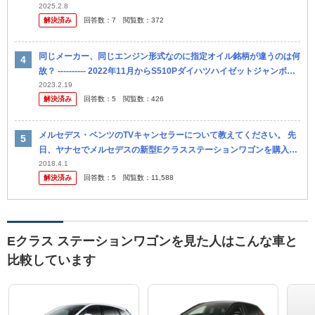
路、長距離運転で疲れないのはどちらか？ ・リセールバリュはどち
2025.2.8
解決済み
回答数：
7
閲覧数：
372
ら...
同じメーカー、同じエンジン形式なのに指定オイル銘柄が違うのは何
故？ ---------- 2022年11月からS510Pダイハツハイゼットジャンボエ
クストラ4WD,CVTに乗っています。現...
2023.2.19
解決済み
回答数：
5
閲覧数：
426
メルセデス・ベンツのTVキャンセラーについて教えてください。 先
日、ヤナセでメルセデスの新型Eクラスステーションワゴンを購入
し、納車後すぐにTVキャンセラー（コーディングタイプでない）を
2018.4.1
解決済み
回答数：
5
閲覧数：
11,588
取り付け...
Eクラス ステーションワゴンを見た人はこんな車と
比較しています