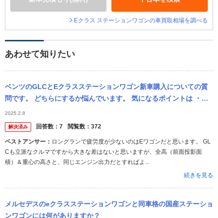
Eクラス ステーションワゴンの車買取相場を調べる
あわせて知りたい
ベンツのGLCとEクラスステーションワゴン新車購入についての質
問です。 どちらにするか悩んでいます。 気になるポイントは ・高
速道路、長距離運転で疲れないのはどちらか？ ・リセールバリュは
2025.2.8
どちら...
回答数：
7
閲覧数：
372
解決済み
ベストアンサー：
ロングランで疲労度が少ないのはEワゴンだと思います。 GL
Cも立派なクルマですから大きな差はないと思いますが、全高（前面投影面
積）＆重心の高さと、同じエンジン出力だとすればよ...
続きを見る
メルセデスのeクラスステーションワゴンと同車格の国産ステーショ
ンワゴンには何がありますか？