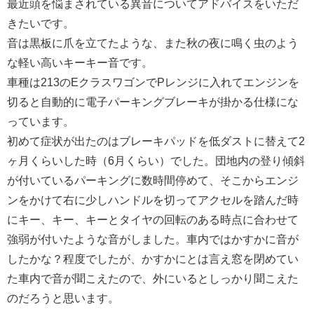
最近頭を悩まされている異音についてアドバイスをいただ
きたいです。
音は黒板に爪を立てたような、また秋の夜に鳴く虫のよう
な軽い高いキーキー音です。
車種は213のEクラスワゴンでPレンジに入れてエンジンを
切ると自動的に電子パーキングブレーキが掛かる仕様にな
っています。
初めて症状が出たのはブレーキパッドを低ダストに替えて2
ヶ月くらいした時（6月くらい）でした。団地内の登り傾斜
が付いているパーキングに数時間停めて、そこからエンジ
ンをかけて右に少しハンドルを切ってアクセルを踏んだ時
にキー、キー、キーとタイヤの回転のある時点に合わせて
強弱が付いたような音がしました。車内ではかすかに音が
したかな？程度でしたが、かすかにとは言え窓を閉めてい
た車内で音が聞こえたので、外にいるとしっかり聞こえた
のだろうと思います。