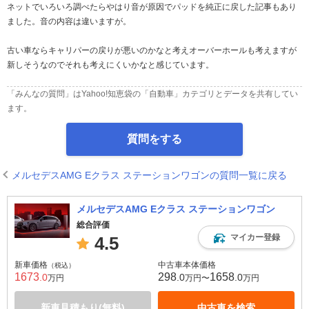
ネットでいろいろ調べたらやはり音が原因でパッドを純正に戻した記事もあり
ました。音の内容は違いますが。
古い車ならキャリパーの戻りが悪いのかなと考えオーバーホールも考えますが
新しそうなのでそれも考えにくいかなと感じています。
「みんなの質問」はYahoo!知恵袋の「自動車」カテゴリとデータを共有してい
ます。
質問をする
メルセデスAMG Eクラス ステーションワゴンの質問一覧に戻る
メルセデスAMG Eクラス ステーションワゴン
総合評価
マイカー登録
4.5
新車価格
中古車本体価格
（税込）
1673
298
1658
.0
.0
.0
万円
万円〜
万円
新車見積もり(無料)
中古車を検索