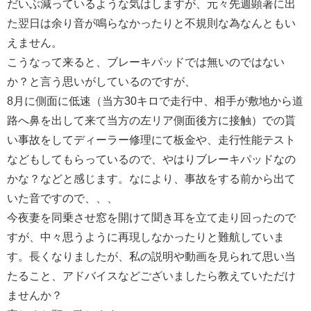
だいぶ減っているような気はしますが、元々先週顕著に出
た翌日は余り音が鳴らなかったりと不規則な為なんともい
えません。
こうなって来ると、ブレーキパッドでは無いのではない
か？と言う思いがしているのですが、
8月に側面に低速（当方30キロで走行中、相手が敷地から道
路へ鼻を出して来て当方の左リア側面後方に接触）での貰
い事故をしてディーラー修理にて板金や、走行性能テスト
などもしてもらっているので、やはりブレーキパッドなの
かな？などと感じます。なにより、事故をする前から出て
いた音ですので、、、
今夜妻を同乗させ窓を開けて聞き耳を立て走り回ったので
すが、中々思うように再現しなかったりと難航していま
す。長くなりましたが、私の説明や動画を見られて思い当
たること、アドバイスなどございましたら教えていただけ
ませんか？