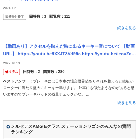
2024.1.2
回答数：
3
閲覧数：
111
回答受付終了
続きを見る
【動画あり】アクセルを踏んだ時に出るキーキー音について 【動画
URL】 https://youtu.be/lXXJT3Vd99c https://youtu.be/ieovZaN
hFo4 最...
2022.10.13
回答数：
2
閲覧数：
280
解決済み
ベストアンサー：
ブレーキには日本車の場合限界値ありそれを越えると鉄板が
ローターに当たり盛大にキーキー鳴ります。 外車にも似たようなのがあると思
いますのでブレーキパッドの残量チェックかな。 ...
続きを見る
メルセデスAMG Eクラス ステーションワゴンのみんなの質問
ランキング