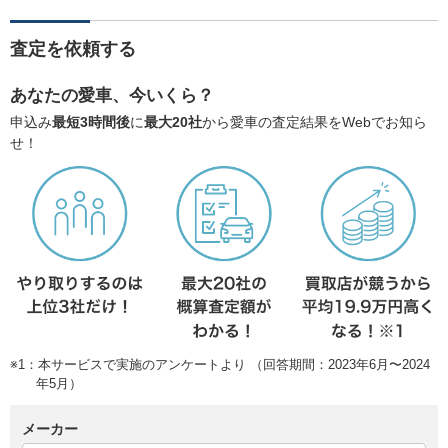
査定を依頼する
あなたの愛車、今いくら？
申込み
最短3時間後
に
最大20社
から愛車の査定結果をWebでお知ら
せ！
※1：本サービスで実施のアンケートより （回答期間：2023年6月〜2024
年5月）
メーカー