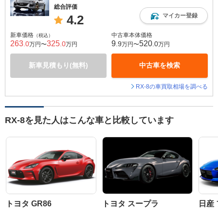
総合評価
マイカー登録
4.2
新車価格
中古車本体価格
（税込）
263
325
9
520
.0
.0
.9
.0
万円〜
万円
万円〜
万円
新車見積もり(無料)
中古車を検索
RX-8の車買取相場を調べる
RX-8を見た人はこんな車と比較しています
トヨタ GR86
トヨタ スープラ
日産