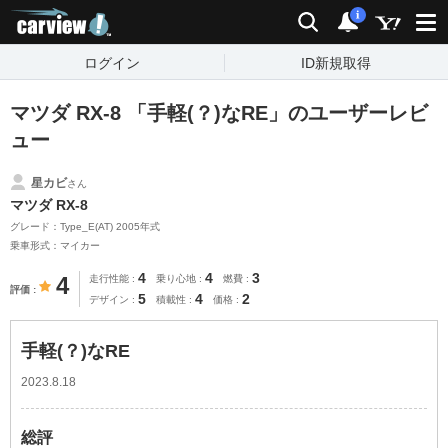
carview!
検索
通知
i
ログイン
ID新規取得
マツダ RX-8 「手軽(？)なRE」のユーザーレビ
ュー
星カビ
さん
マツダ RX-8
グレード：Type_E(AT) 2005年式
乗車形式：マイカー
4
4
3
4
走行性能
乗り心地
燃費
評価
5
4
2
デザイン
積載性
価格
手軽(？)なRE
2023.8.18
総評