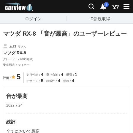
carview!
検索
通知
i
ログイン
ID新規取得
マツダ RX-8 「音が最高」のユーザーレビュー
ムロ_8
さん
マツダ RX-8
グレード：- 2003年式
乗車形式：マイカー
4
4
1
5
走行性能
乗り心地
燃費
評価
5
4
4
デザイン
積載性
価格
音が最高
2022.7.24
総評
全てにおいて最高