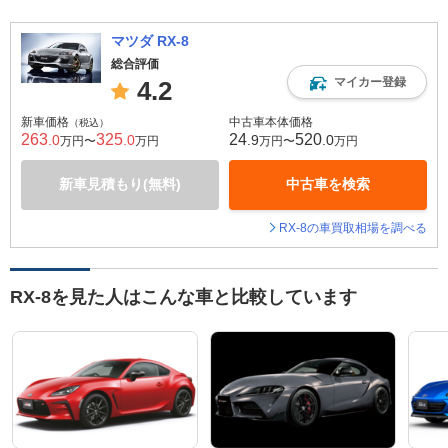
マツダ RX-8
総合評価
マイカー登録
4.2
新車価格
中古車本体価格
（税込）
263
325
24
520
.0
.0
.9
.0
万円〜
万円
万円〜
万円
新車見積もり(無料)
中古車を検索
RX-8の車買取相場を調べる
RX-8を見た人はこんな車と比較しています