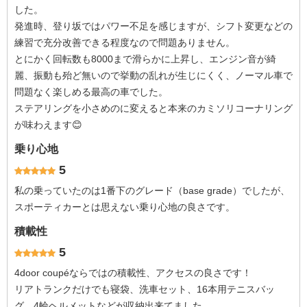
した。
発進時、登り坂ではパワー不足を感じますが、シフト変更などの
練習で充分改善できる程度なので問題ありません。
とにかく回転数も8000まで滑らかに上昇し、エンジン音が綺
麗、振動も殆ど無いので挙動の乱れが生じにくく、ノーマル車で
問題なく楽しめる最高の車でした。
ステアリングを小さめのに変えると本来のカミソリコーナリング
が味わえます😊
乗り心地
5
私の乗っていたのは1番下のグレード（base grade）でしたが、
スポーティカーとは思えない乗り心地の良さです。
積載性
5
4door coupéならではの積載性、アクセスの良さです！
リアトランクだけでも寝袋、洗車セット、16本用テニスバッ
グ、4輪ヘルメットなどが収納出来てました。