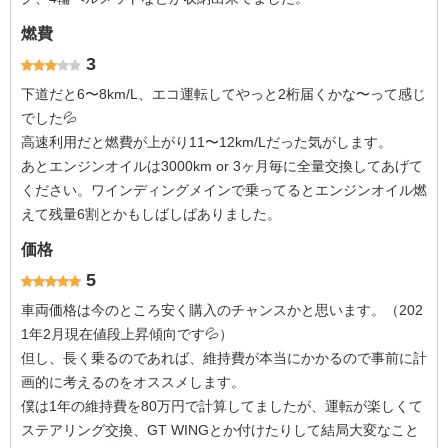
燃費
3
下道だと6〜8km/L、エコ運転してやっと2桁届くかな〜って感じ
でした💦
高速利用だと燃費が上がり11〜12km/Lだった気がします。
あとエンジンオイルは3000km or 3ヶ月毎に全量交換してあげて
ください。ワインディングメインで乗ってるとエンジンオイル燃
えて残量6割とかもしばしばありました。
価格
5
車両価格は今のところ安く購入のチャンスかと思います。（202
1年2月現在値段上昇傾向です💦）
但し、長く乗るのであれば、維持費が本当にかかるので事前に計
画的に考えるのをオススメします。
僕は1年の維持費を80万円で計算してましたが、運転が楽しくて
ステアリング交換、GT WINGとか付けたりして結局大変なこと