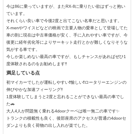
今は86に乗っていますが、またRX-8に乗りたい欲はずっと抱い
ています。
それくらい良い車で今後2度と出てこない名車だと思います。
X-menやワイスピなどの映画で主要人物の愛車として登場してた
車の割に現在は中古車価格が安く、手に入れやすい車ですが、今
後更に経年劣化等によりサーキット走行とかが難しくなりそうな
気がする車です。
今しか楽しめない最高の車ですが、もしチャンスがあればぜひ1
度体験されるのをお勧めします‼️
満足している点
初マイカーでしたが運転しやすい❗️愉しい❗️ロータリーエンジンの
伸びやかな加速フィーリング‼️
1度体験してしまうと2度と忘れることができない最高の車でし
た🚗
大人4人が問題無く乗れる4doorクーペは唯一無二の車です✨
トランクの積載性も良く、後部座席のアクセスが普通の4doorセ
ダンよりも良く荷物の出し入れが楽でした。