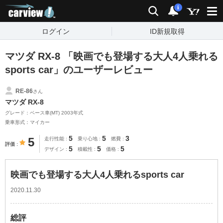
carview!
検索
通知
i
ログイン
ID新規取得
マツダ RX-8 「映画でも登場する大人4人乗れる
sports car」のユーザーレビュー
RE-86
さん
マツダ RX-8
グレード：ベース車(MT) 2003年式
乗車形式：マイカー
5
5
3
5
走行性能
乗り心地
燃費
評価
5
5
5
デザイン
積載性
価格
映画でも登場する大人4人乗れるsports car
2020.11.30
総評