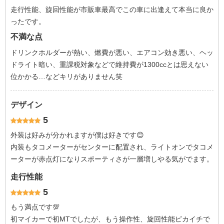
走行性能、旋回性能が市販車最高でこの車に出逢えて本当に良か
ったです。
不満な点
ドリンクホルダーが熱い、燃費が悪い、エアコン効き悪い、ヘッ
ドライト暗い、重課税対象などで維持費が1300ccとは思えない
位かかる…などキリがありません笑
デザイン
5
外装は好みが分かれますが僕は好きです😊
内装もタコメーターがセンターに配置され、ライトオンでタコメ
ーターが赤点灯になりスポーティさが一層増しやる気がでます。
走行性能
5
もう満点です💯
初マイカーで初MTでしたが、もう操作性、旋回性能ピカイチで