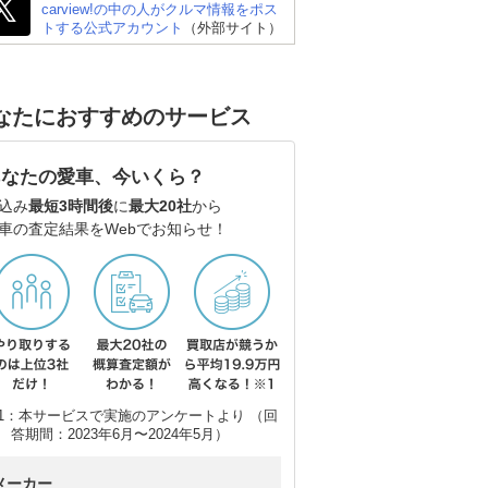
carview!の中の人がクルマ情報をポス
トする公式アカウント
（外部サイト）
なたにおすすめのサービス
あなたの愛車、今いくら？
込み
最短3時間後
に
最大20社
から
車の査定結果をWebでお知らせ！
スバル フォレスター
トヨタ ハリアーハイブ
ト
リッド
ー3
1：本サービスで実施のアンケートより （回
答期間：2023年6月〜2024年5月）
メーカー