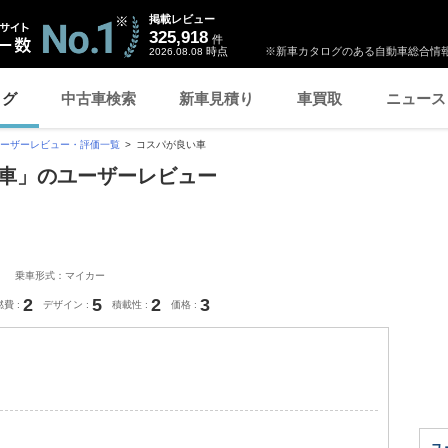
掲載レビュー
325,918
件
時点
※新車カタログのある自動車総合情報
2026.08.08
ログ
中古車検索
新車見積り
車買取
ニュース
ーザーレビュー・評価一覧
コスパが良い車
良い車」のユーザーレビュー
乗車形式：マイカー
2
5
2
3
燃費
デザイン
積載性
価格