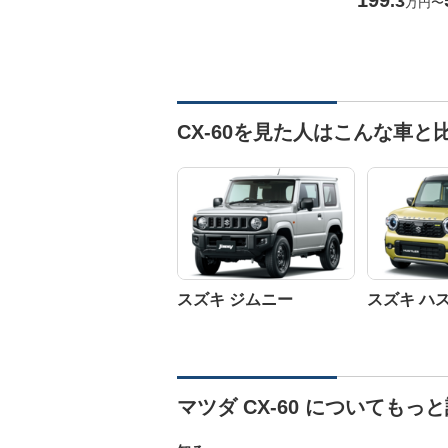
199
.3
万円
〜
CX-60を見た人はこんな車と
スズキ ジムニー
スズキ ハ
マツダ CX-60 についてもっ