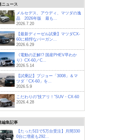
連ニュース
メルセデス、アウディ、マツダの逸
品 2026年版 最も...
2026.7.20
【最新ディーゼル試乗】マツダCX-
60に精悍なバーガン...
2026.6.29
《電動の正解!? 国産PHEV早わか
り》CX-60／C...
2026.5.14
【試乗記】プジョー「3008」＆マ
ツダ「CX-60」を...
2026.5.9
こだわりの“技アリ！”SUV・CX-60
2026.4.28
連編集記事
【たった5日で5万台受注】月間330
0台に増産も292...