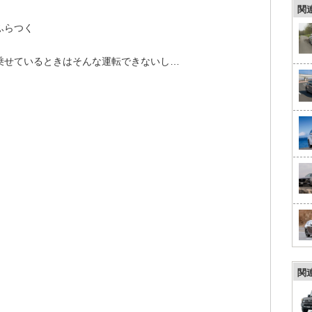
関
ふらつく
乗せているときはそんな運転できないし…
関