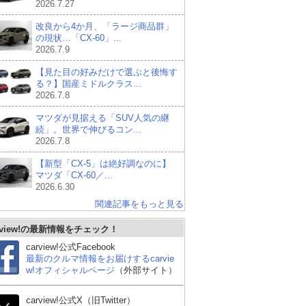
2026.7.27
改良から4か月、「ラージ商品群」
の現状…「CX-60」...
2026.7.9
【見た目の好みだけで選ぶと後悔す
る？】国産ミドルクラス...
2026.7.8
マツダが見据える「SUV人気の継
続」。世界で伸びるコン...
2026.7.8
【新型「CX-5」は絶好調なのに】
マツダ「CX-60／...
2026.6.30
関連記事をもっと見る
rview!の最新情報をチェック！
carview!公式Facebook
最新のクルマ情報をお届けするcarvie
w!オフィシャルページ
（外部サイト）
carview!公式X（旧Twitter）