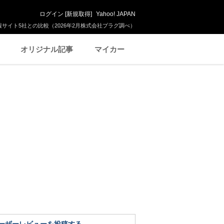
ログイン
[
新規取得
]
Yahoo! JAPAN
サイト5社との比較（2026年2月株式会社プラグ調べ）
オリジナル記事
マイカー