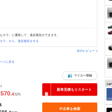
んカラ」に遷移して、違反報告ができます。
カラ」から、違反報告をする
次のレビュー
ページに戻る
マイカー登録
ca
込）
新車見積もりスタート
570
.4
〜
万円
格
中古車を検索