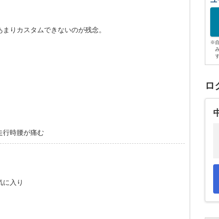
ユ
。
あまりカスタムできないのが残念。
※
ロ
走行時腰が痛む
気に入り