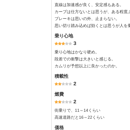
直線は加速感が良く、安定感もある。
カーブは仕方ないとは思うが、ある程度
ブレーキは思いの外、止まらない。
思い切り踏み込めば効くとは思うが人を
乗り心地
3
乗り心地はかなり硬め。
段差での衝撃は大きいと感じる。
カムリが予想以上に良かったのか。
積載性
2
燃費
2
街乗りで、11～14くらい
高速道路だと16～22くらい
価格