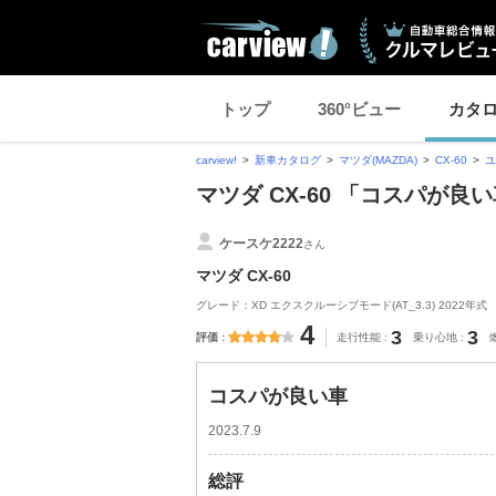
トップ
360°ビュー
カタ
carview!
新車カタログ
マツダ(MAZDA)
CX-60
ユ
マツダ CX-60 「コスパが
ケースケ2222
さん
マツダ CX-60
グレード：XD エクスクルーシブモード(AT_3.3) 2022年式
4
3
3
評価
走行性能
乗り心地
コスパが良い車
2023.7.9
総評