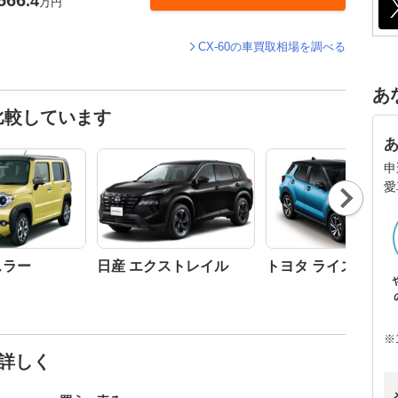
566
.4
万円
CX-60の車買取相場を調べる
あ
比較しています
申
愛
Nex
t
スラー
日産 エクストレイル
トヨタ ライズ
※
と詳しく