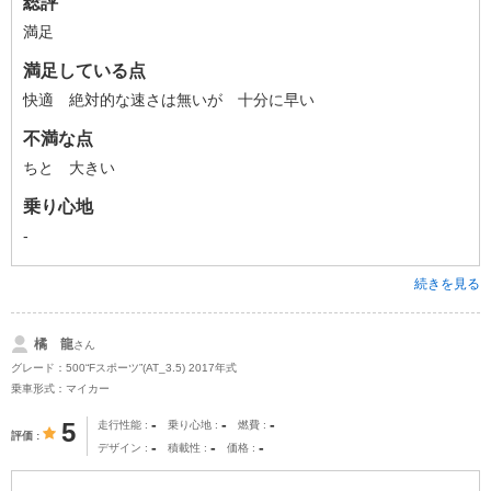
総評
満足
満足している点
快適 絶対的な速さは無いが 十分に早い
不満な点
ちと 大きい
乗り心地
-
続きを見る
橘 龍
さん
グレード：500“Fスポーツ”(AT_3.5) 2017年式
乗車形式：マイカー
-
-
-
5
走行性能
乗り心地
燃費
評価
-
-
-
デザイン
積載性
価格