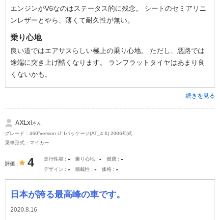
エンジンがV6なのはステータス的に残念。 シートのセミアリニ
ンレザーとやら、薄くて耐久性が無い。
乗り心地
良い道ではエアサスらしい極上の乗り心地。 ただし、悪路では
途端に突き上げ酷くなります。 ランフラットタイヤはあまり良
くないかも。
続きを見る
AXLxi
さん
グレード：460”version U” Iパッケージ(AT_4.6) 2006年式
乗車形式：マイカー
-
-
-
4
走行性能
乗り心地
燃費
評価
-
-
-
デザイン
積載性
価格
日本が誇る最高峰の車です。
2020.8.16