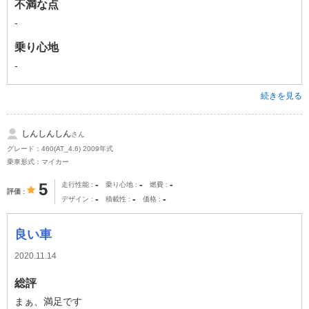
不満な点
-
乗り心地
-
続きを見る
しんしんしん
さん
グレード：460(AT_4.6) 2009年式
乗車形式：マイカー
-
-
-
5
走行性能
乗り心地
燃費
評価
-
-
-
デザイン
積載性
価格
良い車
2020.11.14
総評
まぁ、満足です