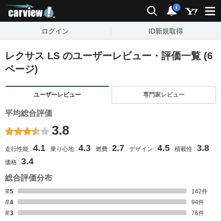
carview!
検索
通知
i
ログイン
ID新規取得
レクサス LS のユーザーレビュー・評価一覧 (6
ページ)
ユーザーレビュー
専門家レビュー
平均総合評価
3.8
4.1
4.3
2.7
4.5
3.8
走行性能
乗り心地
燃費
デザイン
積載性
3.4
価格
総合評価分布
星5
142
件
星4
94
件
星3
76
件