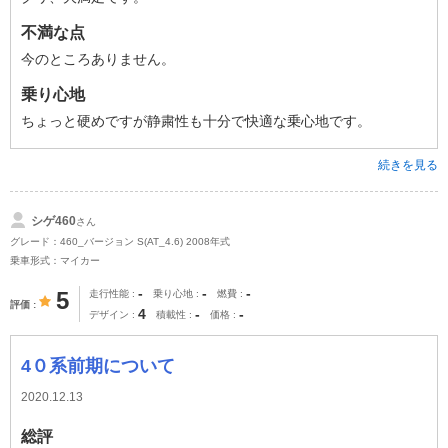
不満な点
今のところありません。
乗り心地
ちょっと硬めですが静粛性も十分で快適な乗心地です。
続きを見る
シゲ460
さん
グレード：460_バージョン S(AT_4.6) 2008年式
乗車形式：マイカー
-
-
-
5
走行性能
乗り心地
燃費
評価
4
-
-
デザイン
積載性
価格
4０系前期について
2020.12.13
総評