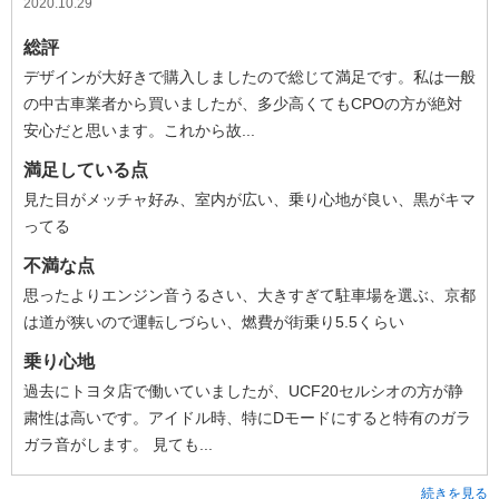
2020.10.29
総評
デザインが大好きで購入しましたので総じて満足です。私は一般
の中古車業者から買いましたが、多少高くてもCPOの方が絶対
安心だと思います。これから故...
満足している点
見た目がメッチャ好み、室内が広い、乗り心地が良い、黒がキマ
ってる
不満な点
思ったよりエンジン音うるさい、大きすぎて駐車場を選ぶ、京都
は道が狭いので運転しづらい、燃費が街乗り5.5くらい
乗り心地
過去にトヨタ店で働いていましたが、UCF20セルシオの方が静
粛性は高いです。アイドル時、特にDモードにすると特有のガラ
ガラ音がします。 見ても...
続きを見る