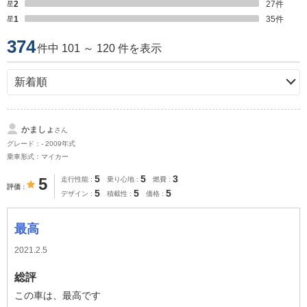
星2
27
件
星1
35
件
374
件中 101 ～ 120 件を表示
かましょ
さん
グレード：- 2009年式
乗車形式：マイカー
5
5
3
5
走行性能
乗り心地
燃費
評価
5
5
5
デザイン
積載性
価格
最高
2021.2.5
総評
この車は、最高です