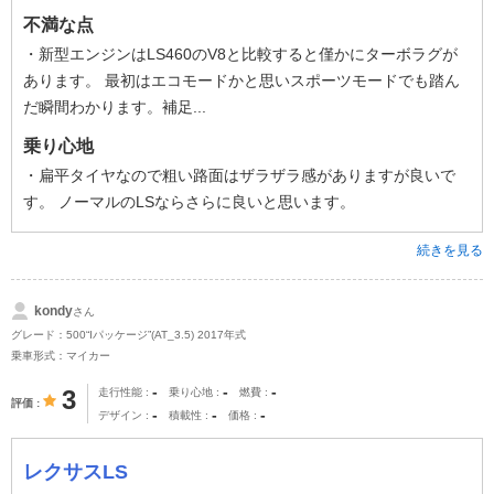
不満な点
・新型エンジンはLS460のV8と比較すると僅かにターボラグが
あります。 最初はエコモードかと思いスポーツモードでも踏ん
だ瞬間わかります。補足...
乗り心地
・扁平タイヤなので粗い路面はザラザラ感がありますが良いで
す。 ノーマルのLSならさらに良いと思います。
続きを見る
kondy
さん
グレード：500“Iパッケージ”(AT_3.5) 2017年式
乗車形式：マイカー
-
-
-
3
走行性能
乗り心地
燃費
評価
-
-
-
デザイン
積載性
価格
レクサスLS