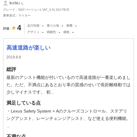
Icchi
さん
グレード：500“バージョンL”(AT_3.5) 2017年式
乗車形式：マイカー
-
-
-
4
走行性能
乗り心地
燃費
評価
-
-
-
デザイン
積載性
価格
高速道路が楽しい
2019.8.8
総評
最新のアシスト機能が付いているので高速道路が一番楽しめまし
た。ただ、不満点にあるとおり革の質感のせいで長距離移動では
少しマイナスです。 初...
満足している点
・Lexus Safety System + Aのクルーズコントロール、ステアリ
ングアシスト、レーンチェンジアシスト、など使える便利機能。
...
不満な点