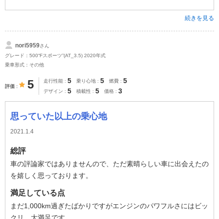
続きを見る
nori5959
さん
グレード：500“Fスポーツ”(AT_3.5) 2020年式
乗車形式：その他
5
5
5
5
走行性能
乗り心地
燃費
評価
5
5
3
デザイン
積載性
価格
思っていた以上の乗心地
2021.1.4
総評
車の評論家ではありませんので、ただ素晴らしい車に出会えたの
を嬉しく思っております。
満足している点
まだ1,000km過ぎたばかりですがエンジンのパワフルさにはビッ
クリ、大満足です。