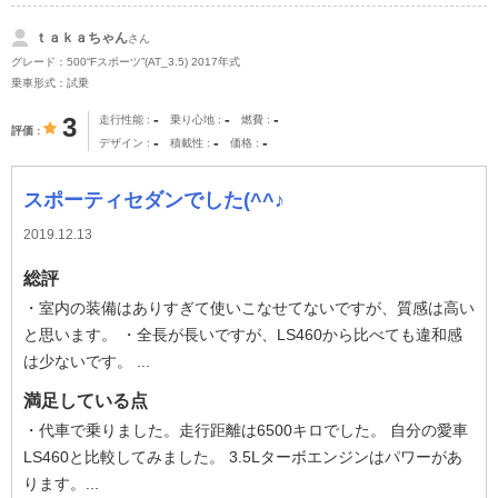
ｔａｋａちゃん
さん
グレード：500“Fスポーツ”(AT_3.5) 2017年式
乗車形式：試乗
-
-
-
3
走行性能
乗り心地
燃費
評価
-
-
-
デザイン
積載性
価格
スポーティセダンでした(^^♪
2019.12.13
総評
・室内の装備はありすぎて使いこなせてないですが、質感は高い
と思います。 ・全長が長いですが、LS460から比べても違和感
は少ないです。 ...
満足している点
・代車で乗りました。走行距離は6500キロでした。 自分の愛車
LS460と比較してみました。 3.5Lターボエンジンはパワーがあ
ります。...