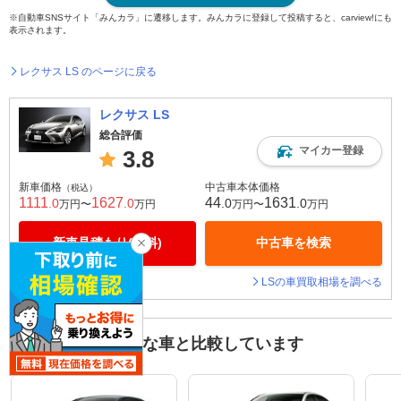
※自動車SNSサイト「みんカラ」に遷移します。みんカラに登録して投稿すると、carview!にも
表示されます。
レクサス LS のページに戻る
レクサス LS
総合評価
マイカー登録
3.8
新車価格
中古車本体価格
（税込）
1111
1627
44
1631
.0
.0
.0
.0
万円〜
万円
万円〜
万円
新車見積もり(無料)
中古車を検索
LSの車買取相場を調べる
LSを見た人はこんな車と比較しています