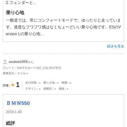
2.フェンダーと...
乗り心地
一般道では、常にコンフォートモードで、ゆったりと走っていま
す。過度なフワフワ感はなくちょーどいい乗り心地です。ESのV
ersion Lの乗り心地...
続きを見る
asuton1955
さん
グレード：500“Fスポーツ”(AT_3.5) 2017年式
乗車形式：マイカー
-
-
-
1
走行性能
乗り心地
燃費
評価
-
-
-
デザイン
積載性
価格
ＢＭＷ550
2019.1.30
総評