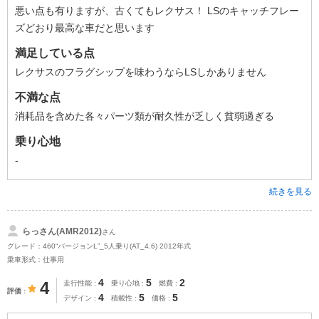
悪い点も有りますが、古くてもレクサス！ LSのキャッチフレー
ズどおり最高な車だと思います
満足している点
レクサスのフラグシップを味わうならLSしかありません
不満な点
消耗品を含めた各々パーツ類が耐久性が乏しく貧弱過ぎる
乗り心地
-
続きを見る
らっさん(AMR2012)
さん
グレード：460“バージョンL”_5人乗り(AT_4.6) 2012年式
乗車形式：仕事用
4
5
2
4
走行性能
乗り心地
燃費
評価
4
5
5
デザイン
積載性
価格