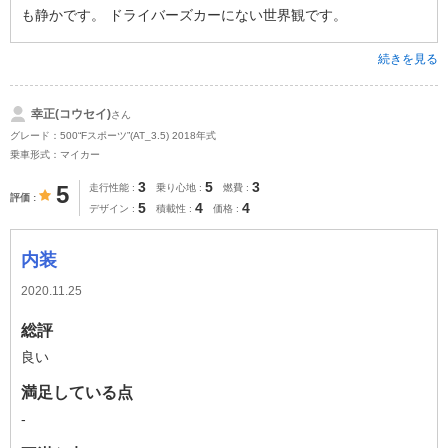
も静かです。 ドライバーズカーにない世界観です。
続きを見る
幸正(コウセイ)
さん
グレード：500“Fスポーツ”(AT_3.5) 2018年式
乗車形式：マイカー
3
5
3
5
走行性能
乗り心地
燃費
評価
5
4
4
デザイン
積載性
価格
内装
2020.11.25
総評
良い
満足している点
-