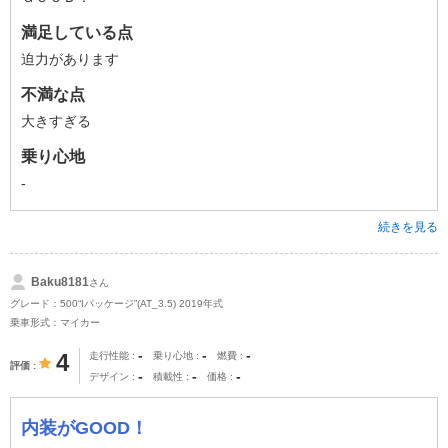
満足している点
迫力があります
不満な点
大きすぎる
乗り心地
-
続きを見る
Baku8181
さん
グレード：500“Iパッケージ”(AT_3.5) 2019年式
乗車形式：マイカー
-
-
-
4
走行性能
乗り心地
燃費
評価
-
-
-
デザイン
積載性
価格
内装がGOOD！