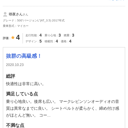
咲夜さん
さん
グレード：500“バージョンL”(AT_3.5) 2017年式
乗車形式：マイカー
4
3
3
4
走行性能
乗り心地
燃費
評価
5
4
4
デザイン
積載性
価格
抜群の高級感！
2020.10.23
総評
快適性は非常に高い。
満足している点
乗り心地良い。後席も広い。 マークレビンソンオーディオの音
質は異常なまでに良い。 シートベルトが柔らかく、締め付け感
がほとんど無い。 コー...
不満な点