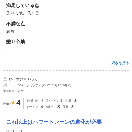
満足している点
乗り心地、見た目
不満な点
燃費
乗り心地
-
続きを見る
ゆーすけ1017
さん
グレード：500“エクゼグティブ”(AT_3.5) 2020年式
乗車形式：試乗
4
3
2
4
走行性能
乗り心地
燃費
評価
4
3
3
デザイン
積載性
価格
これ以上はパワートレーンの進化が必要
2021.1.31