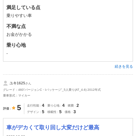
満足している点
乗りやすい車
不満な点
お金がかかる
乗り心地
-
続きを見る
ユキ1625
さん
グレード：460“バージョンC・Iパッケージ”_5人乗り(AT_4.6) 2012年式
乗車形式：マイカー
4
4
2
5
走行性能
乗り心地
燃費
評価
5
5
3
デザイン
積載性
価格
車がデカくて取り回し大変だけど最高