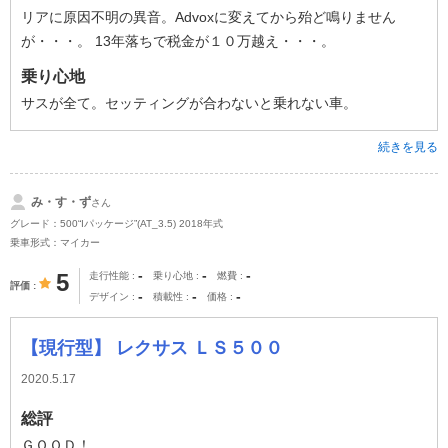
リアに原因不明の異音。Advoxに変えてから殆ど鳴りません
が・・・。 13年落ちで税金が１０万越え・・・。
乗り心地
サスが全て。セッティングが合わないと乗れない車。
続きを見る
み・す・ず
さん
グレード：500“Iパッケージ”(AT_3.5) 2018年式
乗車形式：マイカー
-
-
-
5
走行性能
乗り心地
燃費
評価
-
-
-
デザイン
積載性
価格
【現行型】 レクサス ＬＳ５００
2020.5.17
総評
ＧＯＯＤ！