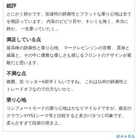
総評
とにかく静かです、加速時の静粛性とフラットな乗り心地は全て
を物語っています。 内装のビビリ音や、キシミも無く、本当に
静か。 一生乗っていたく...
満足している点
最高峰の静粛性と乗り心地。 マークレビンソンの音響。 貫禄と
威厳と、その中に優雅な優しさも感じるフロントのデザインが素
敵だと思います。
不満な点
燃費。笑 リッター6前半くらいですね。 これは1URの静粛性と
トレードオフなので仕方ないかと。
乗り心地
コンフォートモードの乗り心地はかなりマイルドですが、最近の
クラウンやY51シーマ等と比較すると多少バタつく印象です。
柔らかすぎて段差の突き上...
続きを見る