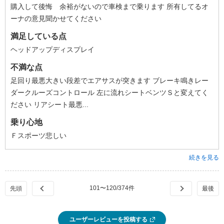
購入して後悔 余裕がないので車検まで乗ります 所有してるオ
ーナの意見聞かせてください
満足している点
ヘッドアップディスプレイ
不満な点
足回り最悪大きい段差でエアサスが突きます ブレーキ鳴きレー
ダークルーズコントロール 左に流れシートベンツＳと変えてく
ださい リアシート最悪...
乗り心地
Ｆスポーツ悲しい
続きを見る
101
〜
120
/
374
件
ユーザーレビューを投稿する