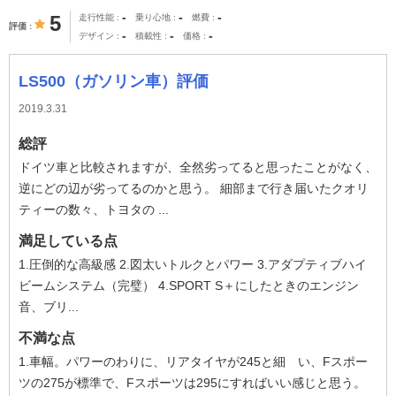
-
-
-
5
走行性能
乗り心地
燃費
評価
-
-
-
デザイン
積載性
価格
LS500（ガソリン車）評価
2019.3.31
総評
ドイツ車と比較されますが、全然劣ってると思ったことがなく、
逆にどの辺が劣ってるのかと思う。 細部まで行き届いたクオリ
ティーの数々、トヨタの ...
満足している点
1.圧倒的な高級感 2.図太いトルクとパワー 3.アダプティブハイ
ビームシステム（完璧） 4.SPORT S＋にしたときのエンジン
音、ブリ...
不満な点
1.車幅。パワーのわりに、リアタイヤが245と細 い、Fスポー
ツの275が標準で、Fスポーツは295にすればいい感じと思う。