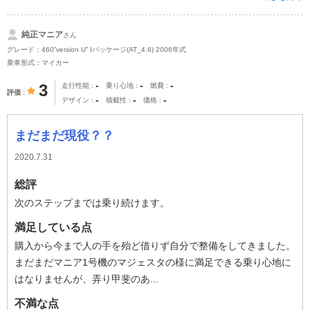
純正マニア
さん
グレード：460”version U” Iパッケージ(AT_4.6) 2006年式
乗車形式：マイカー
-
-
-
3
走行性能
乗り心地
燃費
評価
-
-
-
デザイン
積載性
価格
まだまだ現役？？
2020.7.31
総評
次のステップまでは乗り続けます。
満足している点
購入から今まで人の手を殆ど借りず自分で整備をしてきました。
まだまだマニア1号機のマジェスタの様に満足できる乗り心地に
はなりませんが、弄り甲斐のあ...
不満な点