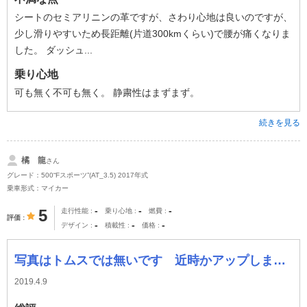
シートのセミアリニンの革ですが、さわり心地は良いのですが、
少し滑りやすいため長距離(片道300kmくらい)で腰が痛くなりま
した。 ダッシュ...
乗り心地
可も無く不可も無く。 静粛性はまずまず。
続きを見る
橘 龍
さん
グレード：500“Fスポーツ”(AT_3.5) 2017年式
乗車形式：マイカー
-
-
-
5
走行性能
乗り心地
燃費
評価
-
-
-
デザイン
積載性
価格
写真はトムスでは無いです 近時かアップします。
2019.4.9