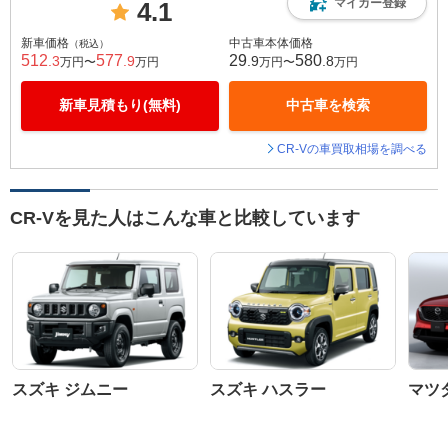
マイカー登録
4.1
新車価格
中古車本体価格
（税込）
512
577
29
580
.3
.9
.9
.8
万円〜
万円
万円〜
万円
新車見積もり(無料)
中古車を検索
CR-Vの車買取相場を調べる
CR-Vを見た人はこんな車と比較しています
スズキ ジムニー
スズキ ハスラー
マツダ