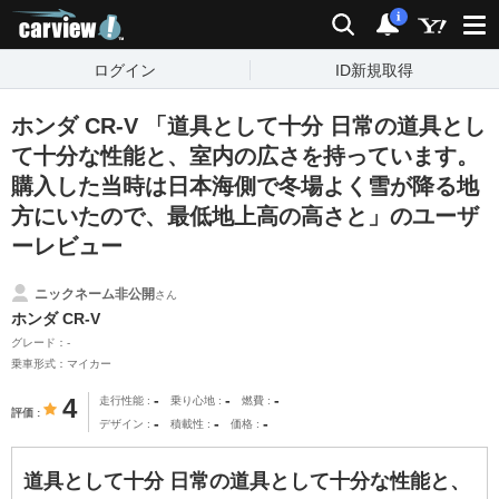
carview!
検索
通知
i
ログイン
ID新規取得
ホンダ CR-V 「道具として十分 日常の道具とし
て十分な性能と、室内の広さを持っています。
購入した当時は日本海側で冬場よく雪が降る地
方にいたので、最低地上高の高さと」のユーザ
ーレビュー
ニックネーム非公開
さん
ホンダ CR-V
グレード：-
乗車形式：マイカー
-
-
-
4
走行性能
乗り心地
燃費
評価
-
-
-
デザイン
積載性
価格
道具として十分 日常の道具として十分な性能と、