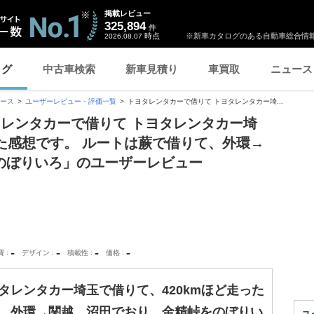
掲載レビュー
325,894
件
時点
※新車カタログのある自動車総合情報
2026.08.07
ログ
中古車検索
新車見積り
車買取
ニュース
ース
ユーザーレビュー・評価一覧
トヨタレンタカーで借りて トヨタレンタカー埼...
タレンタカーで借りて トヨタレンタカー埼
った感想です。 ルートは蕨で借りて、外環→
のぼりいろ」のユーザーレビュー
-
-
-
-
費
デザイン
積載性
価格
タレンタカー埼玉で借りて、420kmほど走った
て、外環→関越、沼田でおり、金精峠をのぼりい