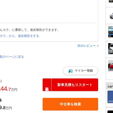
んカラ」に遷移して、違反報告ができます。
カラ」から、違反報告をする
次のレビュー
一覧のページに戻る
マイカー登録
込）
新車見積もりスタート
ca
144
.7
万円
格
中古車を検索
9
.8
万円