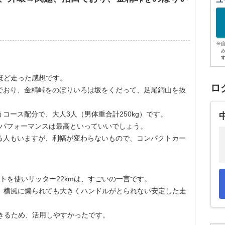
ユ
※
mほど走った感想です。
ロ
でおり、金精峠をのぼりいろは坂をくだって、足尾銅山を抜
コース配分で、大人3人（男体重合計250kg）です。
トパフォーマンスは最高といっていいでしょう。
る人もいますが、利幅が変わらないもので、コンパクトカー
。
トを使いリッター22kmは、すごいの一言です。
た、横風に煽られても大きくハンドルがとられない安定した走
できるため、活用しやすかったです。