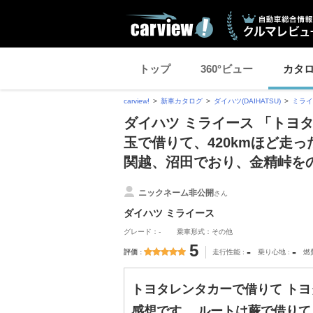
トップ
360°ビュー
カタ
carview!
新車カタログ
ダイハツ(DAIHATSU)
ミライ
ダイハツ ミライース 「トヨ
玉で借りて、420kmほど走
関越、沼田でおり、金精峠を
ニックネーム非公開
さん
ダイハツ ミライース
グレード：-
乗車形式：その他
5
-
-
評価
走行性能
乗り心地
燃
トヨタレンタカーで借りて トヨ
感想です。 ルートは蕨で借り