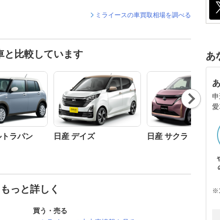
ミライースの車買取相場を調べる
車と比較しています
あ
Nex
申
t
愛
ルトラパン
日産 デイズ
日産 サクラ
てもっと詳しく
※
買う・売る