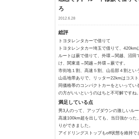
ろ
2012.6.28
総評
トヨタレンタカーで借りて
トヨタレンタカー埼玉で借りて、420k
ルートは蕨で借りて、外環→関越、沼田
け、関東道→関越→外環→蕨です。
市街地１割、高速５割、山岳部４割という
山岳地帯ありで、リッター22kmはコス
同価格帯のコンパクトカーをといってい
の方がいいというのはちと不可解ですね
満足している点
男3人のって、アップダウンの激しいルー
高速100km超を出しても、当日強かっ
りができました。
アイドリングストップもoff状態を維持