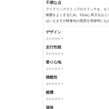
不満な点
アイドリングストップのスイッチを、も
燃費をよくするため、52psに馬力をお
はいえますが軽量化の恩恵を登坂時にも
デザイン
-
走行性能
-
乗り心地
-
積載性
-
燃費
-
価格