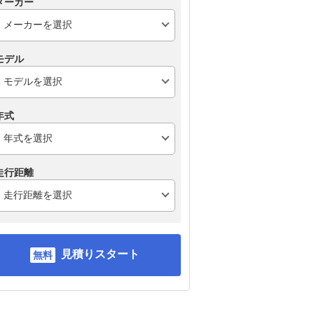
メーカー
モデル
年式
走行距離
見積りスタート