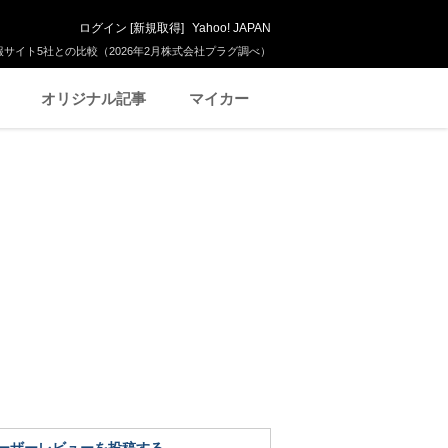
ログイン
[
新規取得
]
Yahoo! JAPAN
サイト5社との比較（2026年2月株式会社プラグ調べ）
オリジナル記事
マイカー