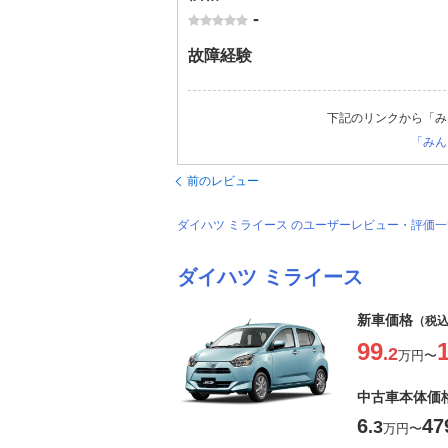
-
故障経験
下記のリンクから「み
「みん
前のレビュー
ダイハツ ミライース のユーザーレビュー・評価
ダイハツ ミライース
新車価格
（税
99
.2
万円
〜
中古車本体価
6
47
.3
万円
〜