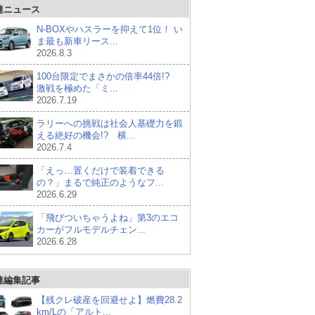
連ニュース
N-BOXやハスラーを抑えて1位！ い
ま最も新車リース...
2026.8.3
100台限定でまさかの倍率44倍!?
激戦を極めた「ミ...
2026.7.19
ラリーへの挑戦は社会人基礎力を鍛
える絶好の機会!? 横...
2026.7.4
「えっ…置くだけで装着できる
の？」まるで純正のようなフ...
2026.6.29
「飛びついちゃうよね」第3のエコ
カーがフルモデルチェン...
2026.6.28
連編集記事
【残クレ破産を回避せよ】燃費28.2
km/Lの「アルト...