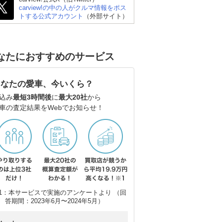
carview!の中の人がクルマ情報をポス
トする公式アカウント
（外部サイト）
なたにおすすめのサービス
あなたの愛車、今いくら？
込み
最短3時間後
に
最大20社
から
車の査定結果をWebでお知らせ！
ホンダ N-ONE
三菱 eKワゴン
ス
1：本サービスで実施のアンケートより （回
答期間：2023年6月〜2024年5月）