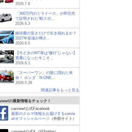
2026.7.8
「300万円のミライース」が即完売
で証明された“軽スポ...
2026.6.3
維持費の安さだけで生き残れるか？
2027年登場が噂さ...
2026.6.5
【今どきのMT車は“修行”じゃない】
貴重になった今こそ...
2026.6.1
「スーパーワン」の陰に隠れた本
命！ ホンダ「N-ONE...
2026.5.28
関連記事をもっと見る
rview!の最新情報をチェック！
carview!公式Facebook
最新のクルマ情報をお届けするcarvie
w!オフィシャルページ
（外部サイト）
carview!公式X（旧Twitter）