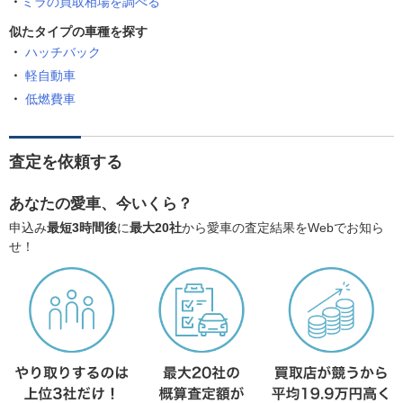
ミラの買取相場を調べる
似たタイプの車種を探す
ハッチバック
軽自動車
低燃費車
査定を依頼する
あなたの愛車、今いくら？
申込み
最短3時間後
に
最大20社
から愛車の査定結果をWebでお知ら
せ！