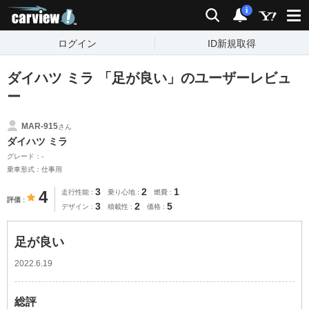
carview!
検索
通知
i
ログイン
ID新規取得
ダイハツ ミラ 「足が良い」のユーザーレビュ
ー
MAR-915
さん
ダイハツ ミラ
グレード：-
乗車形式：仕事用
3
2
1
4
走行性能
乗り心地
燃費
評価
3
2
5
デザイン
積載性
価格
足が良い
2022.6.19
総評