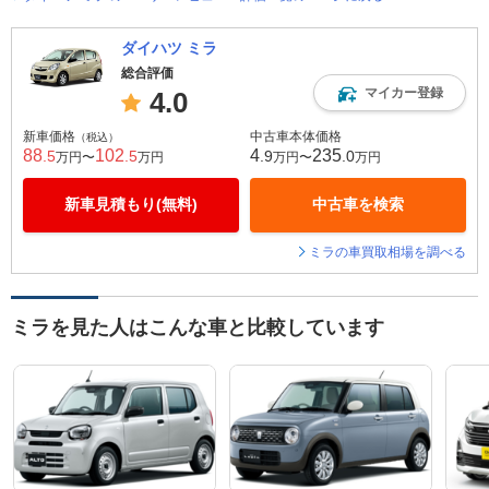
ダイハツ ミラ
総合評価
マイカー登録
4.0
新車価格
中古車本体価格
（税込）
88
102
4
235
.5
.5
.9
.0
万円〜
万円
万円〜
万円
新車見積もり(無料)
中古車を検索
ミラの車買取相場を調べる
ミラを見た人はこんな車と比較しています