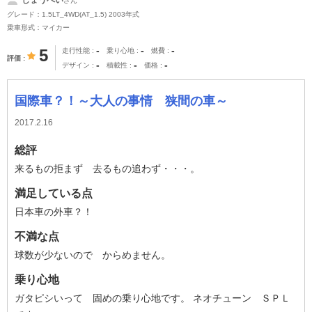
さん
グレード：1.5LT_4WD(AT_1.5) 2003年式
乗車形式：マイカー
-
-
-
5
走行性能
乗り心地
燃費
評価
-
-
-
デザイン
積載性
価格
国際車？！～大人の事情 狭間の車～
2017.2.16
総評
来るもの拒まず 去るもの追わず・・・。
満足している点
日本車の外車？！
不満な点
球数が少ないので からめません。
乗り心地
ガタピシいって 固めの乗り心地です。 ネオチューン ＳＰＬ