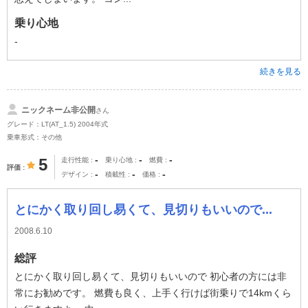
乗り心地
-
続きを見る
ニックネーム非公開
さん
グレード：LT(AT_1.5) 2004年式
乗車形式：その他
-
-
-
5
走行性能
乗り心地
燃費
評価
-
-
-
デザイン
積載性
価格
とにかく取り回し易くて、見切りもいいので...
2008.6.10
総評
とにかく取り回し易くて、見切りもいいので 初心者の方には非
常にお勧めです。 燃費も良く、上手く行けば街乗りで14kmくら