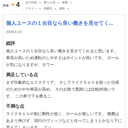
-
-
-
4
走行性能
乗り心地
燃費
評価
-
-
-
デザイン
積載性
価格
個人ユースの１台目なら良い働きを見せてく...
2008.6.19
総評
個人ユースの１台目なら良い働きを見せてくれると思います。
車高が高いため運転のしやすさはポイントが高いです。 ロール
が気になりますが、タワー...
満足している点
まず印象的なエクステリア。 そしてライクＳＵＶを狙った仕様
のためかやや車高が高め。 そのお陰で悪路には比較的強いで
す。 この車で下を擦るこ...
不満な点
ライクＳＵＶの割に剛性が低く、ロールが激しいです。 燃費は
あまり伸びず、現行のヴィッツなどと比べてしまうとかなり下に
思えてしまいます。 コン...