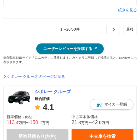
続きを見る
1
〜
20
/
60
件
ユーザーレビューを投稿する
※自動車SNSサイト「みんカラ」に遷移します。みんカラに登録して投稿すると、carview!にも
表示されます。
シボレー クルーズ のページに戻る
シボレー クルーズ
総合評価
マイカー登録
4.1
新車価格
中古車本体価格
（税込）
113
150
21
42
.4
.2
.8
.0
万円〜
万円
万円〜
万円
新車見積もり(無料)
中古車を検索