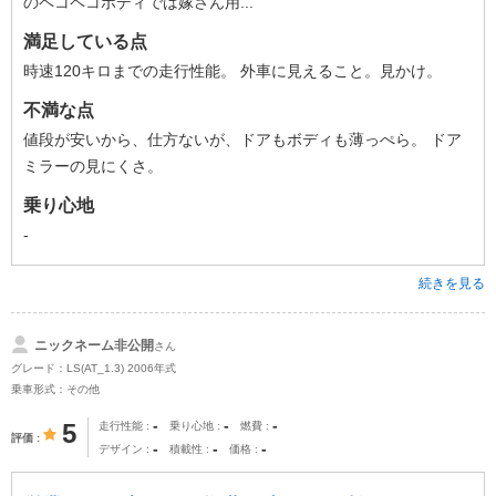
のペコペコボディでは嫁さん用...
満足している点
時速120キロまでの走行性能。 外車に見えること。見かけ。
不満な点
値段が安いから、仕方ないが、ドアもボディも薄っぺら。 ドア
ミラーの見にくさ。
乗り心地
-
続きを見る
ニックネーム非公開
さん
グレード：LS(AT_1.3) 2006年式
乗車形式：その他
-
-
-
5
走行性能
乗り心地
燃費
評価
-
-
-
デザイン
積載性
価格