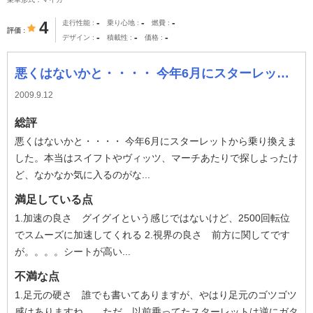
-
-
-
4
走行性能
乗り心地
燃費
評価
-
-
-
デザイン
積載性
価格
悪くはないかと・・・・ 今年6月にスターレットから乗り換えました。本当はスイフトやヴィッツ、マーチあたりで探しよったけど、なかなか気に入るのがなくて、
2009.9.12
総評
悪くはないかと・・・・ 今年6月にスターレットから乗り換えま
した。本当はスイフトやヴィッツ、マーチあたりで探しよったけ
ど、なかなか気に入るのがな...
満足している点
1.加速の良さ グイグイという感じではないけど、2500回転位
でスムーズに加速してくれる 2.視界の良さ 前方に関してです
が。。。。シートが高い...
不満な点
1.足元の硬さ 誰でも書いてありますが、やはり足元のゴツゴツ
感はありますね。。ただ、以前乗ってたスターレットは逆にガタ