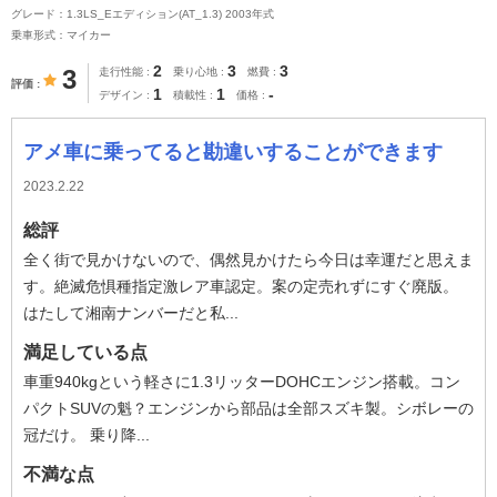
グレード：1.3LS_Eエディション(AT_1.3) 2003年式
乗車形式：マイカー
2
3
3
3
走行性能
乗り心地
燃費
評価
1
1
-
デザイン
積載性
価格
アメ車に乗ってると勘違いすることができます
2023.2.22
総評
全く街で見かけないので、偶然見かけたら今日は幸運だと思えま
す。絶滅危惧種指定激レア車認定。案の定売れずにすぐ廃版。
はたして湘南ナンバーだと私...
満足している点
車重940kgという軽さに1.3リッターDOHCエンジン搭載。コン
パクトSUVの魁？エンジンから部品は全部スズキ製。シボレーの
冠だけ。 乗り降...
不満な点