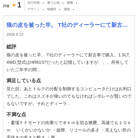
-
-
-
1
走行性能
乗り心地
燃費
評価
-
-
-
デザイン
積載性
価格
狼の皮を被った羊。 T社のディーラーにて新古車で購入。1.5LT,4WD,型式はHR81S?だったと記憶していますが、、、所有していた二年半の間に命に
2008.6.10
総評
狼の皮を被った羊。 T社のディーラーにて新古車で購入。1.5LT,
4WD,型式はHR81S?だったと記憶していますが、、、所有して
いた二年半の間...
満足している点
見た目。あとトルクの分配を制御するコンピュータだけはお利口
でした。これはスズキが偉いのでもなければシボレーが賢いので
もないですが。それとディーラ...
不満な点
・夏場ＦＦモードの街乗りで８ｋｍを切る燃費、高速でも１０ｋ
ｍ いくかいかないか ・故障、リコールの多さ ・見えない所の
手抜きの多さと酷さ ・責...