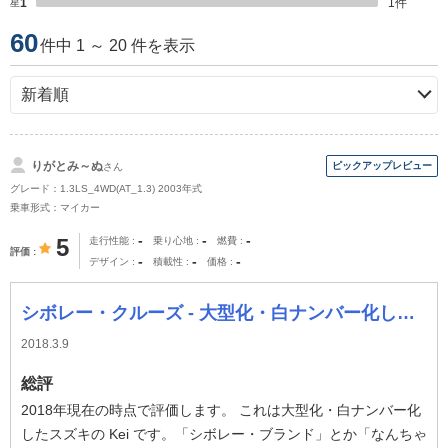
星1
1
件
60
件中 1 ～ 20 件を表示
りがとみ～ぬ
さん
グレード：1.3LS_4WD(AT_1.3) 2003年式
乗車形式：マイカー
-
-
-
5
走行性能
乗り心地
燃費
評価
-
-
-
デザイン
積載性
価格
シボレー・クルーズ - 大型化・白ナンバー化したスズキの Kei
2018.3.9
総評
2018年現在の時点で評価します。 これは大型化・白ナンバー化
したスズキの Kei です。「シボレー・ブランド」とか「なんちゃ