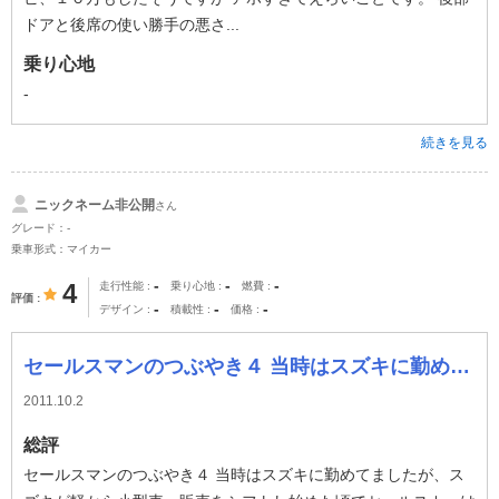
ドアと後席の使い勝手の悪さ...
乗り心地
-
続きを見る
ニックネーム非公開
さん
グレード：-
乗車形式：マイカー
-
-
-
4
走行性能
乗り心地
燃費
評価
-
-
-
デザイン
積載性
価格
セールスマンのつぶやき４ 当時はスズキに勤めてましたが、スズキが軽から小型車へ販売をシフトし始めた頃でセールスカーは軽は認めないと強制的に小型車を買わ
2011.10.2
総評
セールスマンのつぶやき４ 当時はスズキに勤めてましたが、ス