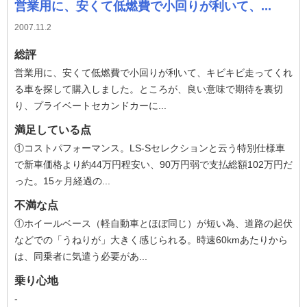
営業用に、安くて低燃費で小回りが利いて、...
2007.11.2
総評
営業用に、安くて低燃費で小回りが利いて、キビキビ走ってくれ
る車を探して購入しました。ところが、良い意味で期待を裏切
り、プライベートセカンドカーに...
満足している点
①コストパフォーマンス。LS-Sセレクションと云う特別仕様車
で新車価格より約44万円程安い、90万円弱で支払総額102万円だ
った。15ヶ月経過の...
不満な点
①ホイールベース（軽自動車とほぼ同じ）が短い為、道路の起伏
などでの「うねりが」大きく感じられる。時速60kmあたりから
は、同乗者に気遣う必要があ...
乗り心地
-