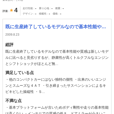
-
-
-
4
走行性能
乗り心地
燃費
評価
-
-
-
デザイン
積載性
価格
既に生産終了しているモデルなので基本性能や質感は新しいモデルに比べると見劣りするが、静粛性が高くトルクフルなエンジンとシフトショックがほとんど無い４Ａ
2009.8.23
総評
既に生産終了しているモデルなので基本性能や質感は新しいモデ
ルに比べると見劣りするが、静粛性が高くトルクフルなエンジン
とシフトショックがほとんど無...
満足している点
・他のコンパクトカーにはない独特の個性 ・出来のいいエンジ
ンとスムーズな４ＡＴ ・引き締まったサスペンションによるキ
ビキビした操縦性 ・Ｓ...
不満な点
・基本プラットフォームが古いためボディ剛性や走りの基本性能
は高くない ・インテリアの質感の低さ、ドアミラーが小さいこ