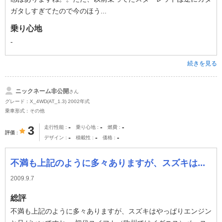
ガタしすぎてたので今のほう...
乗り心地
-
続きを見る
ニックネーム非公開
さん
グレード：X_4WD(AT_1.3) 2002年式
乗車形式：その他
-
-
-
3
走行性能
乗り心地
燃費
評価
-
-
-
デザイン
積載性
価格
不満も上記のように多々ありますが、スズキは...
2009.9.7
総評
不満も上記のように多々ありますが、スズキはやっぱりエンジン