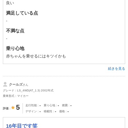
良い
満足している点
-
不満な点
-
乗り心地
赤ちゃんを乗せるにはキツイかも
続きを見る
クールズ
さん
グレード：LS_4WD(AT_1.3) 2002年式
乗車形式：マイカー
-
-
-
5
走行性能
乗り心地
燃費
評価
-
-
-
デザイン
積載性
価格
16年目です笑