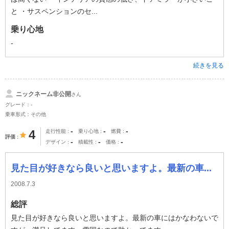
と ・サスペンションのセ...
乗り心地
-
続きを見る
ニックネーム非公開
さん
グレード：-
乗車形式：その他
-
-
-
4
走行性能
乗り心地
燃費
評価
-
-
-
デザイン
積載性
価格
見た目が好きなら良いと思いますよ。最新の車...
2008.7.3
総評
見た目が好きなら良いと思いますよ。最新の車にはかなわないで