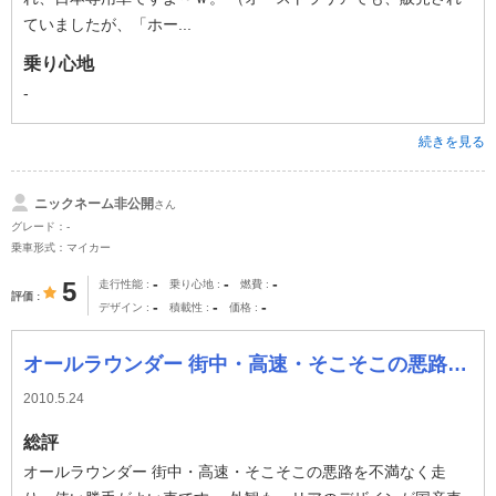
ていましたが、「ホー...
乗り心地
-
続きを見る
ニックネーム非公開
さん
グレード：-
乗車形式：マイカー
-
-
-
5
走行性能
乗り心地
燃費
評価
-
-
-
デザイン
積載性
価格
オールラウンダー 街中・高速・そこそこの悪路を不満なく走り、使い勝手がよい車です。 外観も、リアのデザインが国産車離れしていて気に入ってます。 燃費が
2010.5.24
総評
オールラウンダー 街中・高速・そこそこの悪路を不満なく走