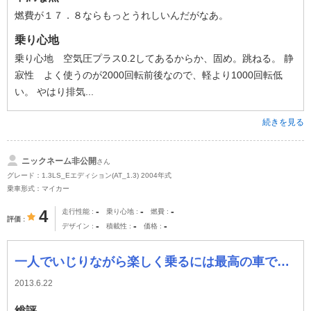
燃費が１７．８ならもっとうれしいんだがなあ。
乗り心地
乗り心地 空気圧プラス0.2してあるからか、固め。跳ねる。 静
寂性 よく使うのが2000回転前後なので、軽より1000回転低
い。 やはり排気...
続きを見る
ニックネーム非公開
さん
グレード：1.3LS_Eエディション(AT_1.3) 2004年式
乗車形式：マイカー
-
-
-
4
走行性能
乗り心地
燃費
評価
-
-
-
デザイン
積載性
価格
一人でいじりながら楽しく乗るには最高の車ですよ。乗ると疲れるがしかし運転が楽しい。
2013.6.22
総評