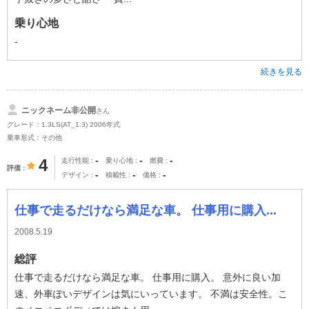
乗り心地
-
続きを見る
ニックネーム非公開
さん
グレード：1.3LS(AT_1.3) 2006年式
乗車形式：その他
-
-
-
4
走行性能
乗り心地
燃費
評価
-
-
-
デザイン
積載性
価格
仕事で走るだけなら満足な車。 仕事用に購入...
2008.5.19
総評
仕事で走るだけなら満足な車。 仕事用に購入。 意外に良い加
速、外車ぽいデザインは気にいっています。 不満は安全性。こ