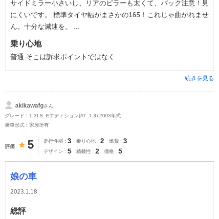
サイドミラー小さいし、リアのピラーも太くて、バック注意！見
にくいです。 標準タイヤ幅がまさかの165！これじゃ曲がれませ
ん。十分な減速を。 ...
乗り心地
普通 そこは訴求ポイントではなく
続きを見る
akikawafg
さん
グレード：1.3LS_Eエディション(AT_1.3) 2003年式
乗車形式：家族所有
3
2
3
5
走行性能
乗り心地
燃費
評価
5
2
5
デザイン
積載性
価格
娘の車
2023.1.18
総評