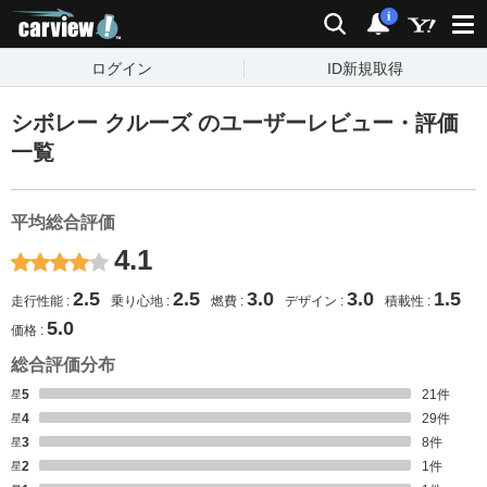
carview!
検索
通知
i
ログイン
ID新規取得
シボレー クルーズ のユーザーレビュー・評価
一覧
平均総合評価
4.1
2.5
2.5
3.0
3.0
1.5
走行性能
乗り心地
燃費
デザイン
積載性
5.0
価格
総合評価分布
星5
21
件
星4
29
件
星3
8
件
星2
1
件