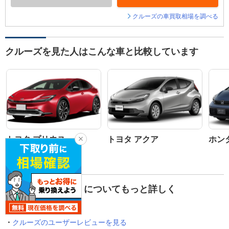
クルーズの車買取相場を調べる
クルーズを見た人はこんな車と比較しています
トヨタ プリウス
トヨタ アクア
ホン
シボレー クルーズ についてもっと詳しく
知る
クルーズのユーザーレビューを見る