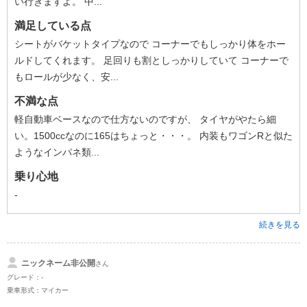
い行きますよ。 中...
満足している点
シートがバケットタイプなので コーナーでもしっかり体をホー
ルドしてくれます。 足回りも割としっかりしていて コーナーで
もロールが少なく、安...
不満な点
軽自動車ベースなので仕方ないのですが、 タイヤがやたら細
い。1500ccなのに165はちょっと・・・。 内装もワゴンRと似た
ようなインパネ類...
乗り心地
-
続きを見る
ニックネーム非公開
さん
グレード：-
乗車形式：マイカー