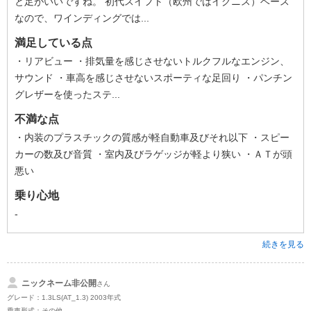
と足がいいですね。 初代スイフト（欧州ではイグニス）ベース
なので、ワインディングでは...
満足している点
・リアビュー ・排気量を感じさせないトルクフルなエンジン、
サウンド ・車高を感じさせないスポーティな足回り ・パンチン
グレザーを使ったステ...
不満な点
・内装のプラスチックの質感が軽自動車及びそれ以下 ・スピー
カーの数及び音質 ・室内及びラゲッジが軽より狭い ・ＡＴが頭
悪い
乗り心地
-
続きを見る
ニックネーム非公開
さん
グレード：1.3LS(AT_1.3) 2003年式
乗車形式：その他