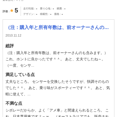
-
-
-
5
走行性能
乗り心地
燃費
評価
-
-
-
デザイン
積載性
価格
（注：購入年と所有年数は、前オーナーさんのも含みます。） これ、ホントに良かったです＾＾。 あと、丈夫でしたね～。 （一度、センサー類は
2010.11.12
総評
（注：購入年と所有年数は、前オーナーさんのも含みます。）
これ、ホントに良かったです＾＾。 あと、丈夫でしたね～。
（一度、センサ...
満足している点
丈夫なところ。 センサーを交換したそうですが、快調そのもの
でした＾＾。 あと、乗り味がスポーティーです＾＾。 あと、気
軽に使えて、...
不満な点
シボレーだからか、よく「アメ車」と間違えられるところ。 こ
れ、日本専用車ですよ～ｗ。 （オーストラリアでも、販売され