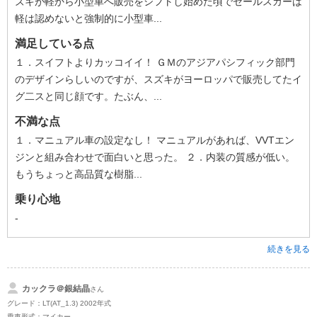
ズキが軽から小型車へ販売をシフトし始めた頃でセールスカーは
軽は認めないと強制的に小型車...
満足している点
１．スイフトよりカッコイイ！ ＧＭのアジアパシフィック部門
のデザインらしいのですが、スズキがヨーロッパで販売してたイ
グ二スと同じ顔です。たぶん、...
不満な点
１．マニュアル車の設定なし！ マニュアルがあれば、VVTエン
ジンと組み合わせで面白いと思った。 ２．内装の質感が低い。
もうちょっと高品質な樹脂...
乗り心地
-
続きを見る
カックラ＠銀結晶
さん
グレード：LT(AT_1.3) 2002年式
乗車形式：マイカー