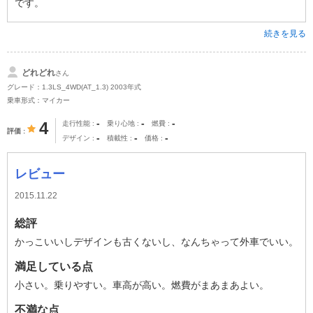
です。
続きを見る
どれどれ
さん
グレード：1.3LS_4WD(AT_1.3) 2003年式
乗車形式：マイカー
-
-
-
4
走行性能
乗り心地
燃費
評価
-
-
-
デザイン
積載性
価格
レビュー
2015.11.22
総評
かっこいいしデザインも古くないし、なんちゃって外車でいい。
満足している点
小さい。乗りやすい。車高が高い。燃費がまあまあよい。
不満な点