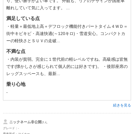
り、使い勝手がよい車です。 外観も、リアのデザインが国産車
離れしていて気に入ってます。 ...
満足している点
・軽量＋最低地上高＋デフロック機能付きパートタイム４ＷＤ＝
街中キビキビ・高速快適(～120キロ)・雪道安心。コンパクトカ
ーの軽快さとＳＵＶの走破...
不満な点
・内装が貧弱。完全に１世代前の軽レベルですね。高級感は皆無
です(懐かしさが感じられて個人的には好きです)。 ・後部座席の
レッグスッペースも、最新...
乗り心地
-
続きを見る
ニックネーム非公開
さん
グレード：-
乗車形式：マイカー