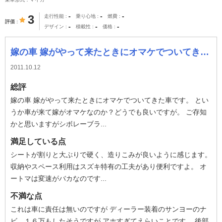
-
-
-
3
走行性能
乗り心地
燃費
評価
-
-
-
デザイン
積載性
価格
嫁の車 嫁がやって来たときにオマケでついてきた車です。 というか車が来て嫁がオマケなのか？どうでも良いですが。 ご存知かと思いますがシボレーブランドで
2011.10.12
総評
嫁の車 嫁がやって来たときにオマケでついてきた車です。 とい
うか車が来て嫁がオマケなのか？どうでも良いですが。 ご存知
かと思いますがシボレーブラ...
満足している点
シートが割りと大ぶりで硬く、造りこみが良いように感じます。
収納やスペース利用はスズキ特有の工夫があり便利ですよ。 オ
ートマは変速がバカなのです...
不満な点
これは車に責任は無いのですが ディーラー装着のサンヨーのナ
ビ、１６万もしたそうですが アホすぎてえらいことです。 後部