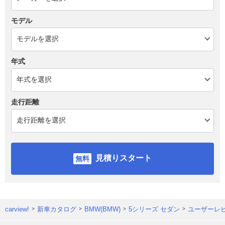
モデル
年式
走行距離
見積りスタート
carview!
新車カタログ
BMW(BMW)
5シリーズ セダン
ユーザーレ