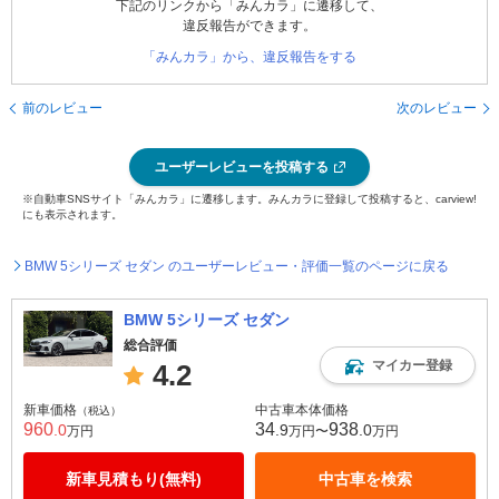
下記のリンクから「みんカラ」に遷移して、
違反報告ができます。
「みんカラ」から、違反報告をする
前のレビュー
次のレビュー
ユーザーレビューを投稿する
※自動車SNSサイト「みんカラ」に遷移します。みんカラに登録して投稿すると、carview!
にも表示されます。
BMW 5シリーズ セダン のユーザーレビュー・評価一覧のページに戻る
BMW 5シリーズ セダン
総合評価
マイカー登録
4.2
新車価格
中古車本体価格
（税込）
960
34
938
.0
.9
.0
万円
万円〜
万円
新車見積もり(無料)
中古車を検索