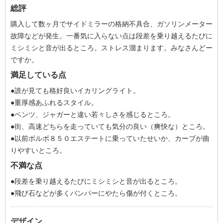
総評
購入して数ヶ月でサイドミラーの格納不具合、ガソリンメーター
故障などが発生。一番気に入らない点は段差を乗り越えるたびに
ミシミシと音が出るところ。ストレス溜まります。みなさんどー
ですか。
満足している点
●誰が見ても格好良いイカリングライト。
●重厚感あふれるスタイル。
●ベンツ、ジャガーと違い若々しさを感じるところ。
●街、高速どちらを走っていても気分の良い（爽快な）ところ。
●以前ボルボ８５０エステートに乗っていたせいか、カーブが曲
りやすいところ。
不満な点
●段差を乗り越えるたびにミシミシと音が出るところ。
●飛び石などが多くバンパーにやたら傷が付くところ。
デザイン