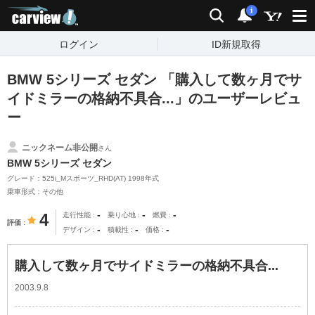
carview!
検索
通知
i
ログイン
ID新規取得
BMW 5シリーズ セダン 「購入して数ヶ月でサ
イドミラーの格納不具合...」のユーザーレビュ
ー
ニックネーム非公開
さん
BMW 5シリーズ セダン
グレード：525i_Mスポーツ_RHD(AT) 1998年式
乗車形式：その他
-
-
-
4
走行性能
乗り心地
燃費
評価
-
-
-
デザイン
積載性
価格
購入して数ヶ月でサイドミラーの格納不具合...
2003.9.8