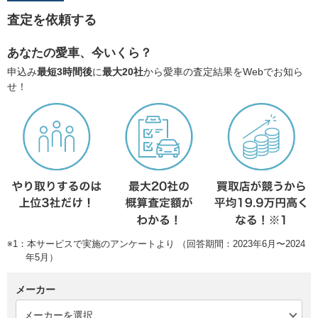
査定を依頼する
あなたの愛車、今いくら？
申込み
最短3時間後
に
最大20社
から愛車の査定結果をWebでお知ら
せ！
※1：本サービスで実施のアンケートより （回答期間：2023年6月〜2024
年5月）
メーカー