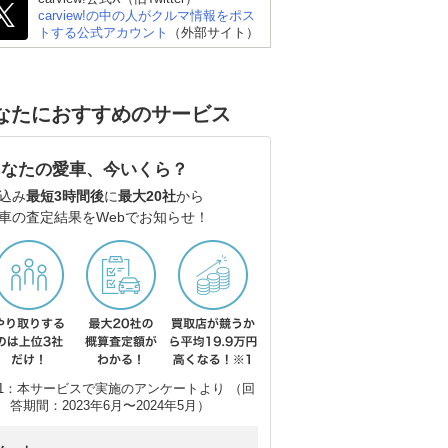
carview!の中の人がクルマ情報をポス
トする公式アカウント
（外部サイト）
なたにおすすめのサービス
あなたの愛車、今いくら？
込み
最短3時間後
に
最大20社
から
車の査定結果をWebでお知らせ！
1：本サービスで実施のアンケートより （回
答期間：2023年6月〜2024年5月）