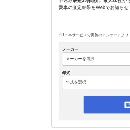
申込み
最短3時間後
に
最大20社
か
愛車の査定結果をWebでお知らせ
※1：本サービスで実施のアンケートより （
メーカー
年式