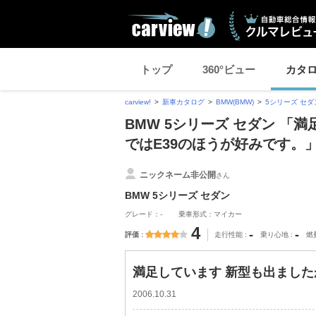
トップ
360°ビュー
カタ
carview!
新車カタログ
BMW(BMW)
5シリーズ セダ
BMW 5シリーズ セダン 「
ではE39のほうが好みです。
ニックネーム非公開
さん
BMW 5シリーズ セダン
グレード：-
乗車形式：マイカー
4
-
-
評価
走行性能
乗り心地
燃
満足しています 新型も出ました
2006.10.31