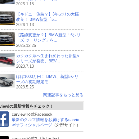
2026.1.15
【キドニー偽装？】3年ぶりの大幅
改良！ BMW新型「5...
2026.1.13
【路線変更か？】BMW新型「5シリ
ーズ ツーリング」を...
2025.12.25
カクカク系へ生まれ変わった新型5
シリーズが発売。BEV...
2023.7.13
ほぼ1000万円！ BMW、新型5シリ
ーズの初期限定モ...
2023.5.25
関連記事をもっと見る
rview!の最新情報をチェック！
carview!公式Facebook
レクサス ISハイブリッ
スバル WRX S4
メ
最新のクルマ情報をお届けするcarvie
ド
ラ
w!オフィシャルページ
（外部サイト）
carview!公式X（旧Twitter）