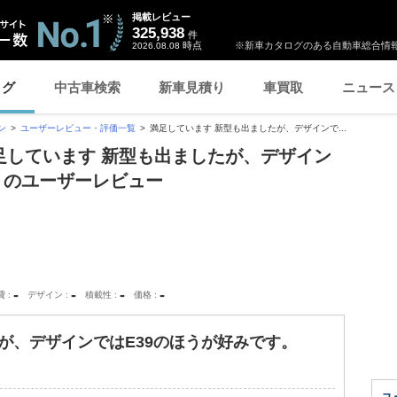
掲載レビュー
325,938
件
時点
※新車カタログのある自動車総合情報
2026.08.08
ログ
中古車検索
新車見積り
車買取
ニュース
ン
ユーザーレビュー・評価一覧
満足しています 新型も出ましたが、デザインで...
満足しています 新型も出ましたが、デザイン
」のユーザーレビュー
-
-
-
-
費
デザイン
積載性
価格
が、デザインではE39のほうが好みです。