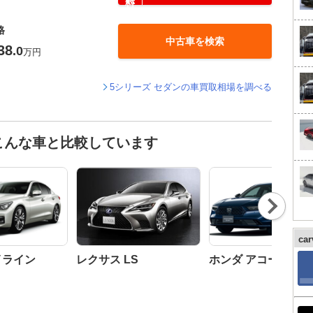
格
中古車を検索
38
.0
万円
5シリーズ セダンの車買取相場を調べる
こんな車と比較しています
Nex
t
ca
イライン
レクサス LS
ホンダ アコード