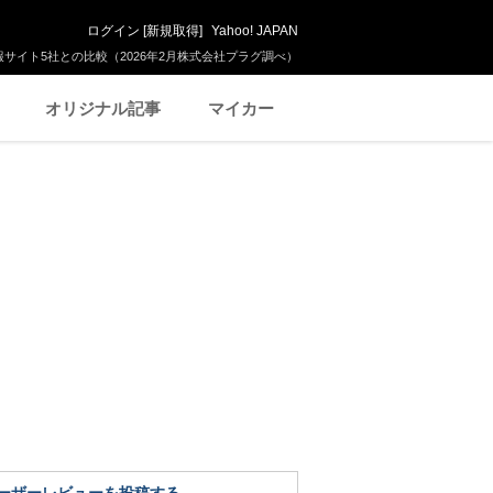
ログイン
[
新規取得
]
Yahoo! JAPAN
サイト5社との比較（2026年2月株式会社プラグ調べ）
オリジナル記事
マイカー