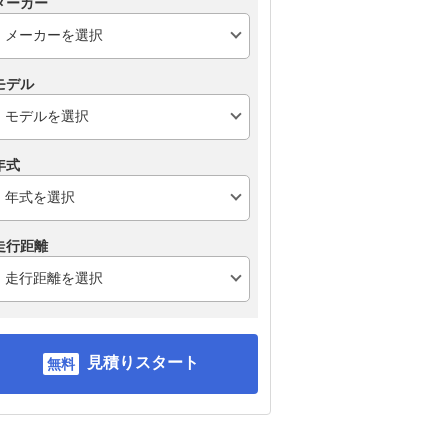
メーカー
モデル
年式
走行距離
見積りスタート