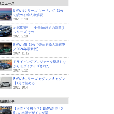
連ニュース
BMW 5シリーズ ツーリング【1分
で読める輸入車解説...
2025.3.10
約800万円!! 全長5m超えの新型[5
シリーズ]その...
2025.2.18
BMW M5【1分で読める輸入車解説
／2024年最新版】
2024.11.12
ドライビングプレジャーを継承しな
がらモダイナイズされた...
2024.5.12
BMW 5シリーズ セダン／i5 セダン
【1分で読める...
2023.10.4
連編集記事
【正直どう思う？】BMW新型「X
5」の市販デザインが話...