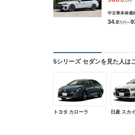
.0
万円
中古車本体価
34
9
.9
万円
〜
5シリーズ セダンを見た人は
トヨタ カローラ
日産 スカ