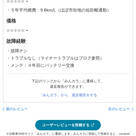
-
・５年平均燃費：9.8km/L（ほぼ市街地の短距離通勤）
価格
-
故障経験
・故障ナシ
・トラブルなし（マイナートラブルはブログ参照）
・メンテ：４年目にバッテリー交換
下記のリンクから「みんカラ」に遷移して、
違反報告ができます。
「みんカラ」から、違反報告をする
前のレビュー
次のレビュー
ユーザーレビューを投稿する
※自動車SNSサイト「みんカラ」に遷移します。みんカラに登録して投稿すると、carview!