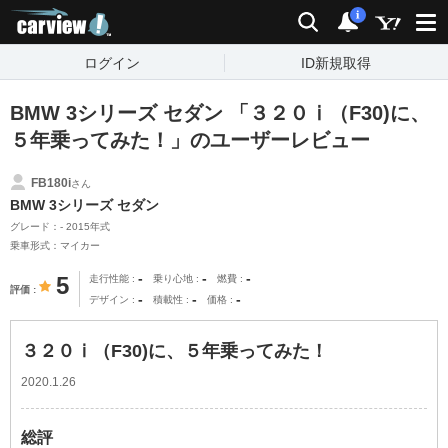
carview!
検索
通知
i
ログイン
ID新規取得
BMW 3シリーズ セダン 「３２０ⅰ（F30)に、
５年乗ってみた！」のユーザーレビュー
FB180i
さん
BMW 3シリーズ セダン
グレード：- 2015年式
乗車形式：マイカー
-
-
-
5
走行性能
乗り心地
燃費
評価
-
-
-
デザイン
積載性
価格
３２０ⅰ（F30)に、５年乗ってみた！
2020.1.26
総評