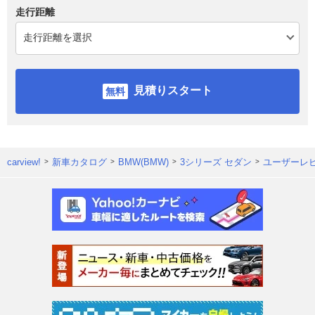
走行距離
見積りスタート
carview!
新車カタログ
BMW(BMW)
3シリーズ セダン
ユーザーレ