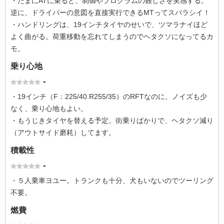
・たまにATに乗ると、制御やプログラムの難しさを実感する。
逆に、ドライバーの意図を直接実行できるMTってスバラシイ！
・ハンドリングは、19インチタイヤのせいで、ツマラナイほど
よく曲がる。荷重移動を忘れてしまうのでヘタクソになってるカ
モ。
乗り心地
-
・19インチ（F：225/40.R255/35）のRFTなのに、ノイズも少
なく、乗り心地もよい。
・もうじきタイヤを替える予定。街乗りばかりで、ヘタクソ減り
（アウトサイド磨耗）してます。
積載性
-
・５人乗車ヨユー。トランクも十分、犬もいないのでツーリング
不要。
燃費