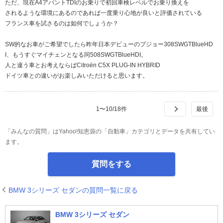
ただ、現在A4アバントTDIのお乗りで初回車検レベルでお乗り換えを
されるような環境にあるのであれば一度乗り心地が良いと評価されている
フランス車を試さるのは如何でしょうか？
SW的なお車がご希望でしたら昨年日本デビューのプジョー308SWGTBlueHD
I、もうすぐマイチェンとなる同508SWGTBlueHDI。
人と違う車とお考えならばCitroën C5X PLUG-IN HYBRID
ドイツ車との違いがお楽しみいただけると思います。
1
〜
10
/
18
件
「みんなの質問」はYahoo!知恵袋の「自動車」カテゴリとデータを共有してい
ます。
質問をする
BMW 3シリーズ セダンの質問一覧に戻る
BMW 3シリーズ セダン