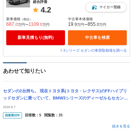
総合評価
マイカー登録
4.2
新車価格
中古車本体価格
（税込）
687
1109
19
855
.0
.0
.9
.0
万円〜
万円
万円〜
万円
新車見積もり(無料)
中古車を検索
3シリーズ セダンの車買取相場を調べる
あわせて知りたい
セダンの2台持ち。 現在トヨタ系(トヨタ・レクサス)のFFハイブリ
ッドセダンに乗っていて、BMW3シリーズのディーゼルもセカンド
カーとして欲しいと思っていますが役被りするでしょうか？それと
2026.8.7
も、エ...
回答数：
5
閲覧数：
35
回答受付中
続きを見る