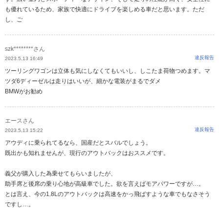
も優れているため、家族で快適にドライブを楽しめる車だと思います。ただ
し、ご
szk********さん
違反報告
2023.5.13 16:49
ツーリングワゴンは立体も気にしなくてもいいし、しこたま荷物つめます。マ
ツダ6ディーゼルは走りはいいが、細かな電装がまるでダメ
BMWがお勧め
エースさん
違反報告
2023.5.13 15:22
アウディに乗られてるなら、国産だとスバルでしょう。
既出かも知れませんが、現行のアウトバックはおススメです。
義父が購入した為乗せてもらいましたが、
助手席と後席の乗り心地が高級車でした。欲を言えばモアパワーですが…。
とは言え、今の1.8Lのアウトバックは高速をかっ飛ばすような車でもなさそう
ですし…。