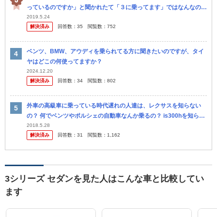
っているのですか」と聞かれたて「３に乗ってます」ではなんなので
すかて感じなのでは。 クルマの車名はやっぱしアクセラみたいな固
2019.5.24
解決済み
回答数：
35
閲覧数：
752
有名詞の...
ベンツ、BMW、アウディを乗られてる方に聞きたいのですが、タイ
ヤはどこの何使ってますか？
2024.12.20
解決済み
回答数：
34
閲覧数：
802
外車の高級車に乗っている時代遅れの人達は、レクサスを知らない
の？ 何でベンツやポルシェの自動車なんか乗るの？ is300hを知らな
い？ eクラスや ３シリーズ ５シリーズ何か 乗るの？ レク...
2018.5.28
解決済み
回答数：
31
閲覧数：
1,162
3シリーズ セダンを見た人はこんな車と比較してい
ます