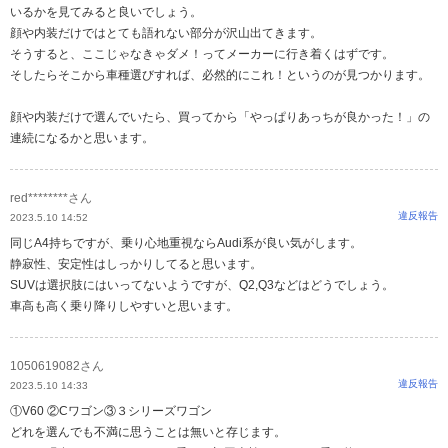
いるかを見てみると良いでしょう。
顔や内装だけではとても語れない部分が沢山出てきます。
そうすると、ここじゃなきゃダメ！ってメーカーに行き着くはずです。
そしたらそこから車種選びすれば、必然的にこれ！というのが見つかります。
顔や内装だけで選んでいたら、買ってから「やっぱりあっちが良かった！」の
連続になるかと思います。
red********さん
違反報告
2023.5.10 14:52
同じA4持ちですが、乗り心地重視ならAudi系が良い気がします。
静寂性、安定性はしっかりしてると思います。
SUVは選択肢にはいってないようですが、Q2,Q3などはどうでしょう。
車高も高く乗り降りしやすいと思います。
1050619082さん
違反報告
2023.5.10 14:33
①V60 ②Cワゴン③３シリーズワゴン
どれを選んでも不満に思うことは無いと存じます。