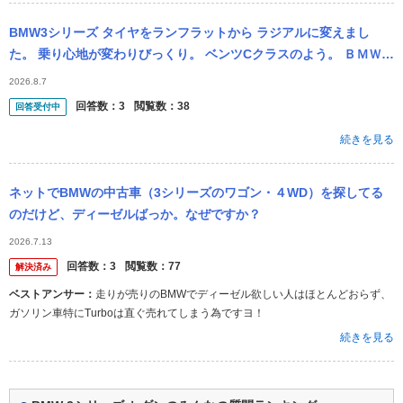
BMW3シリーズ タイヤをランフラットから ラジアルに変えまし
た。 乗り心地が変わりびっくり。 ベンツCクラスのよう。 ＢＭＷの
よさは あの 硬い感じは ランフラットから由来とわかった。 ...
2026.8.7
回答数：
3
閲覧数：
38
回答受付中
続きを見る
ネットでBMWの中古車（3シリーズのワゴン・４WD）を探してる
のだけど、ディーゼルばっか。なぜですか？
2026.7.13
回答数：
3
閲覧数：
77
解決済み
ベストアンサー：
走りが売りのBMWでディーゼル欲しい人はほとんどおらず、
ガソリン車特にTurboは直ぐ売れてしまう為ですヨ！
続きを見る