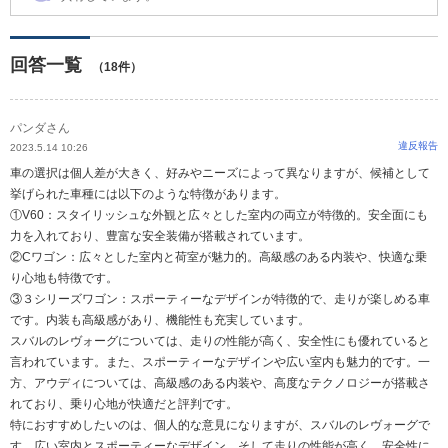
回答一覧
（18件）
パンダさん
違反報告
2023.5.14 10:26
車の選択は個人差が大きく、好みやニーズによって異なりますが、候補として
挙げられた車種には以下のような特徴があります。
①V60：スタイリッシュな外観と広々とした室内の両立が特徴的。安全面にも
力を入れており、豊富な安全装備が搭載されています。
②Cワゴン：広々とした室内と荷室が魅力的。高級感のある内装や、快適な乗
り心地も特徴です。
③３シリーズワゴン：スポーティーなデザインが特徴的で、走りが楽しめる車
です。内装も高級感があり、機能性も充実しています。
スバルのレヴォーグについては、走りの性能が高く、安全性にも優れていると
言われています。また、スポーティーなデザインや広い室内も魅力的です。一
方、アウディについては、高級感のある内装や、高度なテクノロジーが搭載さ
れており、乗り心地が快適だと評判です。
特におすすめしたいのは、個人的な意見になりますが、スバルのレヴォーグで
す。広い室内とスポーティーなデザイン、そして走りの性能が高く、安全性に