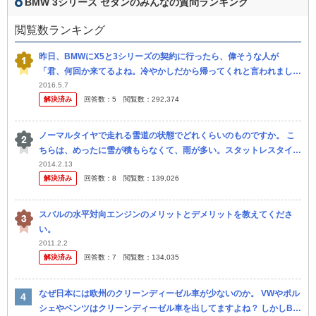
BMW 3シリーズ セダンのみんなの質問ランキング
閲覧数ランキング
昨日、BMWにX5と3シリーズの契約に行ったら、偉そうな人が
「君、何回か来てるよね。冷やかしだから帰ってくれと言われまし
た。 」 普通、車を買う時って営業さんと何回か打ち合わせするもの
2016.5.7
解決済み
回答数：
5
閲覧数：
292,374
じゃないの...
ノーマルタイヤで走れる雪道の状態でどれくらいのものですか。 こ
ちらは、めったに雪が積もらなくて、雨が多い。スタットレスタイヤ
で通常の道を走ると、時に雨の日は怖いと聞いたことがあるので、
2014.2.13
解決済み
回答数：
8
閲覧数：
139,026
スタット...
スバルの水平対向エンジンのメリットとデメリットを教えてくださ
い。
2011.2.2
解決済み
回答数：
7
閲覧数：
134,035
なぜ日本には欧州のクリーンディーゼル車が少ないのか。 VWやポル
シェやベンツはクリーンディーゼル車を出してますよね？ しかしBM