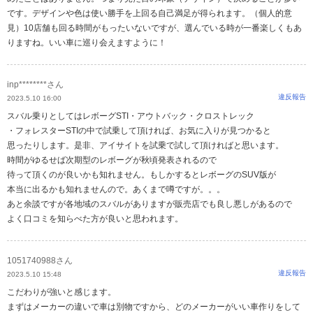
です。デザインや色は使い勝手を上回る自己満足が得られます。（個人的意
見）10店舗も回る時間がもったいないですが、選んでいる時が一番楽しくもあ
りますね。いい車に巡り会えますように！
inp********さん
違反報告
2023.5.10 16:00
スバル乗りとしてはレボーグSTI・アウトバック・クロストレック
・フォレスターSTIの中で試乗して頂ければ、お気に入りが見つかると
思ったりします。是非、アイサイトを試乗で試して頂ければと思います。
時間がゆるせば次期型のレボーグが秋頃発表されるので
待って頂くのが良いかも知れません。もしかするとレボーグのSUV版が
本当に出るかも知れませんので。あくまで噂ですが。。。
あと余談ですが各地域のスバルがありますが販売店でも良し悪しがあるので
よく口コミを知らべた方が良いと思われます。
1051740988さん
違反報告
2023.5.10 15:48
こだわりが強いと感じます。
まずはメーカーの違いで車は別物ですから、どのメーカーがいい車作りをして