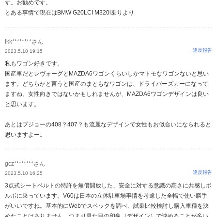
す。お勧めです。
とある事情で現在はBMW G20LCI M320i乗りより
ikk********さん
違反報告
2023.5.10 19:15
私もワゴン好きです。
国産車だとレヴォーグとMAZDA6ワゴンくらいしかマトモなワゴンないと思い
ます。どちらかと言うと国産のまともなワゴンは、ドライバーズカーになって
ますね。女性向きではないかもしれませんが、MAZDA6ワゴンデザインは良い
と思います。
あとはプジョーの408？407？も流麗なデザインで女性もお似合いになられると
思いますよー。
gcz********さん
違反報告
2023.5.10 16:25
3点式シートベルトの特許を無償開放した、安全に対する意識の高さに共感しボ
ルボに乗っています。V60は日本の立体駐車場事情を考慮した全幅で使い勝手
がいいですね。基本的にWebでスペックを調べ、試乗比較検討し購入車種を決
めたことはありません。つまり見た目の印象（デザイン）で決めることが多い