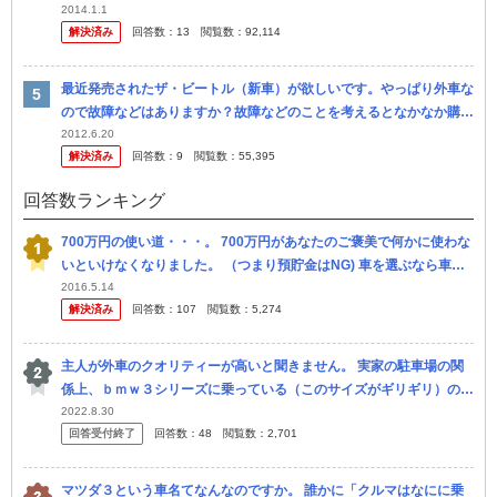
W以外ではあまりクリーンディーゼルを推している感じがしません。
2014.1.1
解決済み
回答数：
13
閲覧数：
92,114
日...
最近発売されたザ・ビートル（新車）が欲しいです。やっぱり外車な
ので故障などはありますか？故障などのことを考えるとなかなか購入
に戸惑いを感じます。。。知り合いにも辞めたほうがいいと猛反対さ
2012.6.20
解決済み
回答数：
9
閲覧数：
55,395
れました。 １
回答数ランキング
700万円の使い道・・・。 700万円があなたのご褒美で何かに使わな
いといけなくなりました。 （つまり預貯金はNG) 車を選ぶなら車種
を。 上限まで使い切らずに他の物も手に入れるならその品目と...
2016.5.14
解決済み
回答数：
107
閲覧数：
5,274
主人が外車のクオリティーが高いと聞きません。 実家の駐車場の関
係上、ｂｍｗ３シリーズに乗っている（このサイズがギリギリ）ので
すが、次も外車でコンパクトなものを購入する。と言っています。
2022.8.30
回答受付終了
回答数：
48
閲覧数：
2,701
シート...
マツダ３という車名てなんなのですか。 誰かに「クルマはなにに乗