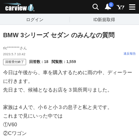
carview!
検索
通知
i
ログイン
ID新規取得
BMW 3シリーズ セダン のみんなの質問
ric********さん
違反報告
2023.5.7 10:42
回答数：
18
閲覧数：
1,559
回答受付終了
今日は午後から、車を購入するために雨の中、ディーラー
に行きます。
先日まで、候補となるお店を３箇所周りました。
家族は４人で、小６と小３の息子と私と夫です。
これまで見にいった中では
①V60
②Cワゴン