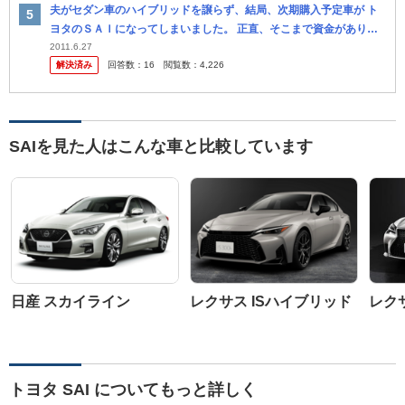
夫がセダン車のハイブリッドを譲らず、結局、次期購入予定車が ト
ヨタのＳＡＩになってしまいました。 正直、そこまで資金がありま
せん。 セダンのハイブリッドというだけで決定です。 ハイブリッド
2011.6.27
解決済み
回答数：
16
閲覧数：
4,226
車同...
SAIを見た人はこんな車と比較しています
日産 スカイライン
レクサス ISハイブリッド
レクサ
トヨタ SAI についてもっと詳しく