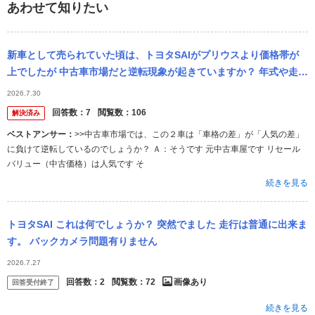
あわせて知りたい
新車として売られていた頃は、トヨタSAIがプリウスより価格帯が
上でしたが 中古車市場だと逆転現象が起きていますか？ 年式や走行
距離などスペックは同程度として 先日見に行った店では、SAI後期
2026.7.30
より...
回答数：
7
閲覧数：
106
解決済み
ベストアンサー：
>>中古車市場では、この２車は「車格の差」が「人気の差」
に負けて逆転しているのでしょうか？ Ａ：そうです 元中古車屋です リセール
バリュー（中古価格）は人気です そ
続きを見る
トヨタSAI これは何でしょうか？ 突然でました 走行は普通に出来ま
す。 バックカメラ問題有りません
2026.7.27
回答数：
2
閲覧数：
72
画像あり
回答受付終了
続きを見る