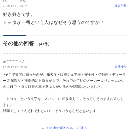
yet********さん
違反報告
2015.12.19 13:02
好き好きです。
トヨタが一番という人はなぜそう思うのですか？
その他の回答
（41件）
pir********さん
違反報告
2015.12.26 15:34
>そこで疑問に思ったのが、知名度・販売シェア率・安全性・信頼性・ディーラ
ー店 舗数など圧倒的にトヨタが上で、それでいて他のメーカーよりカッコいい
のに何で トヨタ以外の車を選ぶ人がいるのか疑問に思いました。
「トヨタ」という文字を「スバル」に置き換えて，そっくりそのままお返しし
ます。
疑問でしょ？人それぞれなので，そういうもんだと思います。
その他の回答をもっと見る