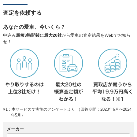
査定を依頼する
あなたの愛車、今いくら？
申込み
最短3時間後
に
最大20社
から愛車の査定結果をWebでお知ら
せ！
※1：本サービスで実施のアンケートより （回答期間：2023年6月〜2024
年5月）
メーカー