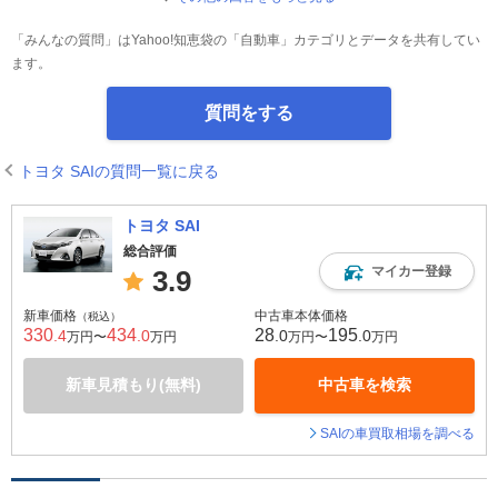
「みんなの質問」はYahoo!知恵袋の「自動車」カテゴリとデータを共有してい
ます。
質問をする
トヨタ SAIの質問一覧に戻る
トヨタ SAI
総合評価
マイカー登録
3.9
新車価格
中古車本体価格
（税込）
330
434
28
195
.4
.0
.0
.0
万円〜
万円
万円〜
万円
新車見積もり(無料)
中古車を検索
SAIの車買取相場を調べる