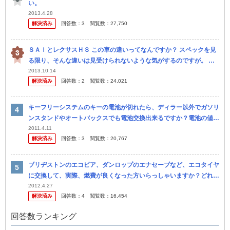
い。
2013.4.28
解決済み
回答数：
3
閲覧数：
27,750
ＳＡＩとレクサスＨＳ この車の違いってなんですか？ スペックを見
る限り、そんな違いは見受けられないような気がするのですが。 な
ぜレクサスになった途端、価格が高くなるのでしょうか？
2013.10.14
解決済み
回答数：
2
閲覧数：
24,021
キーフリーシステムのキーの電池が切れたら、ディラー以外でガソリ
ンスタンドやオートバックスでも電池交換出来るですか？電池の値段
と工賃を存知の方教えて下さい！
2011.4.11
解決済み
回答数：
3
閲覧数：
20,767
ブリヂストンのエコピア、ダンロップのエナセーブなど、エコタイヤ
に交換して、実際、燃費が良くなった方いらっしゃいますか？どれく
らいよくなりましたか？
2012.4.27
解決済み
回答数：
4
閲覧数：
16,454
回答数ランキング