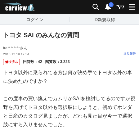
carview!
検索
通知
i
ログイン
ID新規取得
トヨタ SAI のみんなの質問
fre********さん
違反報告
2015.12.19 12:54
回答数：
42
閲覧数：
3,223
解決済み
トヨタ以外に乗られてる方は何が決め手でトヨタ以外の車
に決めたのですか？
この度車の買い換えでカムリかSAIを検討してるのですが視
野を広げてトヨタ以外も選択肢にしようと、初めてホンダ
と日産のカタログ見ましたが、どれも見た目が今一で選択
肢にすら入りませんでした。