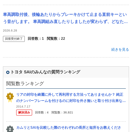
車高調取付後、後輪あたりからブレーキかけて止まる直前キーとい
う音がします。 車高調組み直したりしましたが変わらず、どなたか
想定できる原因教えてください。 車種はトヨタSAI後期です。
2026.6.28
回答数：
1
閲覧数：
22
回答受付終了
続きを見る
トヨタ SAIのみんなの質問ランキング
閲覧数ランキング
リアの封印を綺麗に外して再利用する方法ってありませんか？ 純正
のナンバーフレームを付けるのに封印を外さ無いと取り付け出来ない
みたいです。 車種は2010年式のSAIです
2014.7.17
解決済み
回答数：
4
閲覧数：
36,921
カムリとSAIを比較した際のそれぞれの長所と短所をお教えくださ