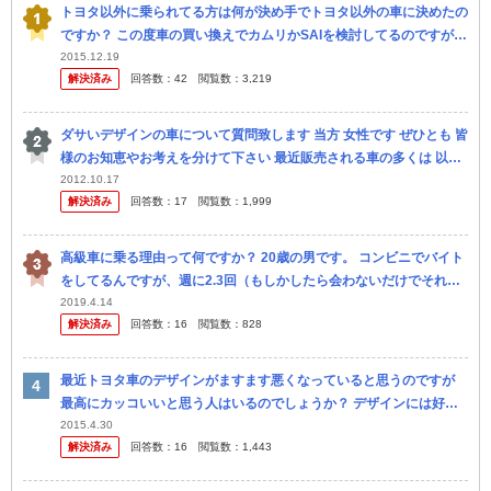
トヨタ以外に乗られてる方は何が決め手でトヨタ以外の車に決めたの
ですか？ この度車の買い換えでカムリかSAIを検討してるのですが視
野を広げてトヨタ以外も選択肢にしようと、初めてホンダ と日産の
2015.12.19
解決済み
回答数：
42
閲覧数：
3,219
カ...
ダサいデザインの車について質問致します 当方 女性です ぜひとも 皆
様のお知恵やお考えを分けて下さい 最近販売される車の多くは 以前
と比べ デザインがダサくなった気がします 例えば プリ●ス...
2012.10.17
解決済み
回答数：
17
閲覧数：
1,999
高級車に乗る理由って何ですか？ 20歳の男です。 コンビニでバイト
をしてるんですが、週に2.3回（もしかしたら会わないだけでそれ以
上かも知れません）コーヒーとIQOSのタバコを買いに来る人がい...
2019.4.14
解決済み
回答数：
16
閲覧数：
828
最近トヨタ車のデザインがますます悪くなっていると思うのですが
最高にカッコいいと思う人はいるのでしょうか？ デザインには好み
があると思うので 良い悪いは判断し難い部分があるとは思いますが
2015.4.30
解決済み
回答数：
16
閲覧数：
1,443
昔のト...