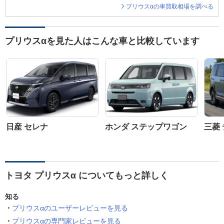
プリウスαの車買取相場を調べる
プリウスαを見た人はこんな車と比較しています
日産 セレナ
ホンダ ステップワゴン
三菱 
トヨタ プリウスα についてもっと詳しく
知る
プリウスαのユーザーレビューを見る
プリウスαの専門家レビューを見る