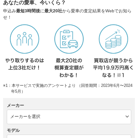
あなたの愛車、今いくら？
申込み
最短3時間後
に
最大20社
から愛車の査定結果をWebでお知ら
せ！
※1：本サービスで実施のアンケートより （回答期間：2023年6月〜2024
年5月）
メーカー
モデル