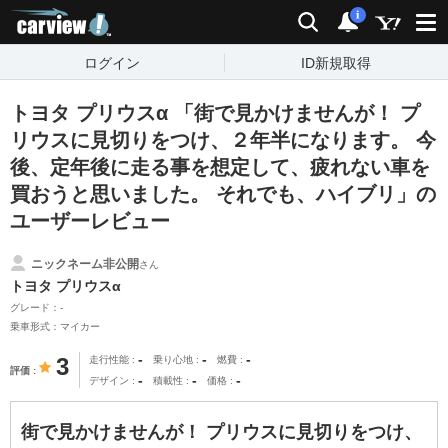
carview!
検索
通知
i
ログイン
ID新規取得
トヨタ プリウスα 「街で見かけませんが！ プ
リウスに見切りをつけ、２年半になります。 今
後、定年後に走る事を想定して、疲れない車を
買おうと思いました。 それでも、ハイブリ」の
ユーザーレビュー
ニックネーム非公開
さん
トヨタ プリウスα
グレード：-
乗車形式：マイカー
-
-
-
3
走行性能
乗り心地
燃費
評価
-
-
-
デザイン
積載性
価格
街で見かけませんが！ プリウスに見切りをつけ、