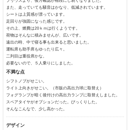
プリウスより、後方確認が格段にし易くなりました。
また、走っていても騒音はかなり、低減されています。
シートは上質感が漂っています。
足回りが強固になった感じです。
その上、燃費は20ｋｍは行くようです。
荷物はそんなに積みませんが、広いです。
遠出の時、中で寝る事も出来ると思いました。
運転席も助手席もゆったり広々。
二列目は重役席かな。
必要ないので、５人乗りにしました。
不満な点
シフトノブがせこい。
ライト上向きがせこい。（市販の高出力球に取替え）
フォグランプが暗く後付けの高出力ランプに取替えしました。
スペアタイヤがオプションだった。びっくりした。
そんなこんなで、少し高かった。
デザイン