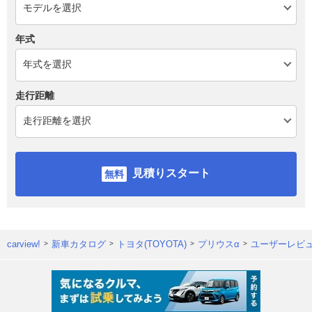
年式
走行距離
見積りスタート
carview!
新車カタログ
トヨタ(TOYOTA)
プリウスα
ユーザーレビ