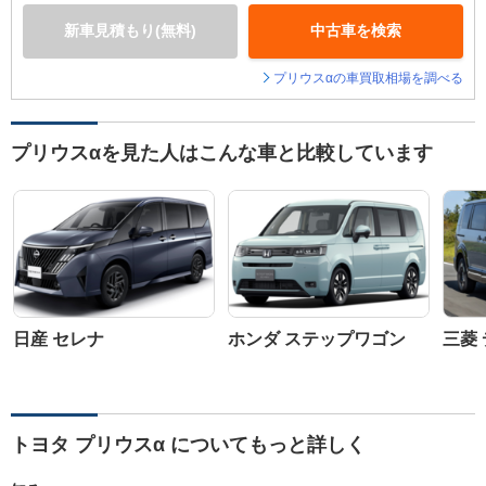
新車見積もり(無料)
中古車を検索
プリウスαの車買取相場を調べる
プリウスαを見た人はこんな車と比較しています
日産 セレナ
ホンダ ステップワゴン
三菱 
トヨタ プリウスα についてもっと詳しく