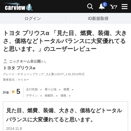
carview!
検索
通知
i
ログイン
ID新規取得
トヨタ プリウスα 「見た目、燃費、装備、大き
さ、価格などトータルバランスに大変優れてる
と思います。」のユーザーレビュー
ニックネーム非公開
さん
トヨタ プリウスα
グレード：S“チューンブラック”_5人乗り(CVT_1.8) 2014年式
乗車形式：マイカー
-
-
-
5
走行性能
乗り心地
燃費
評価
-
-
-
デザイン
積載性
価格
見た目、燃費、装備、大きさ、価格などトータル
バランスに大変優れてると思います。
2014.11.8