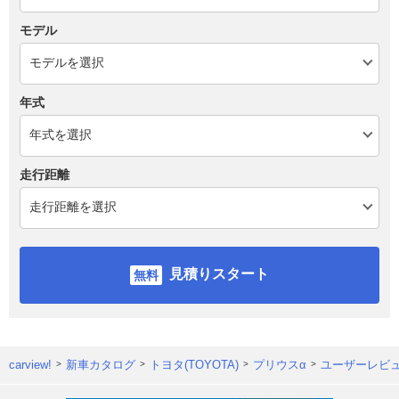
モデル
年式
走行距離
見積りスタート
carview!
新車カタログ
トヨタ(TOYOTA)
プリウスα
ユーザーレビ