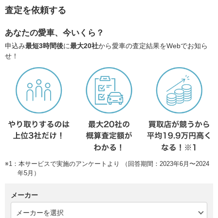
査定を依頼する
あなたの愛車、今いくら？
申込み
最短3時間後
に
最大20社
から愛車の査定結果をWebでお知ら
せ！
※1：本サービスで実施のアンケートより （回答期間：2023年6月〜2024
年5月）
メーカー