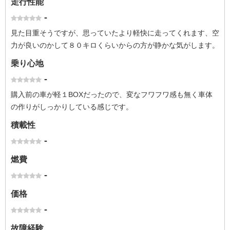
走行性能
-
見た目重そうですが、思っていたより軽快に走ってくれます、空
力が良いのかして８０キロくらいからの方が静かな気がします。
乗り心地
-
購入前の車が軽１BOXだったので、変なフワフワ感も無く車体
の作りがしっかりしている感じです。
積載性
-
燃費
-
価格
-
故障経験