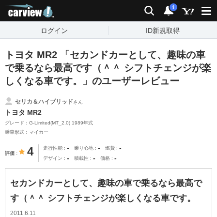
carview!
検索
通知
i
ログイン
ID新規取得
トヨタ MR2 「セカンドカーとして、趣味の車
で乗るなら最高です（＾＾ シフトチェンジが楽
しくなる車です。」のユーザーレビュー
セリカ＆ハイブリッド
さん
トヨタ MR2
グレード：G-Limited(MT_2.0) 1989年式
乗車形式：マイカー
-
-
-
4
走行性能
乗り心地
燃費
評価
-
-
-
デザイン
積載性
価格
セカンドカーとして、趣味の車で乗るなら最高で
す（＾＾ シフトチェンジが楽しくなる車です。
2011.6.11