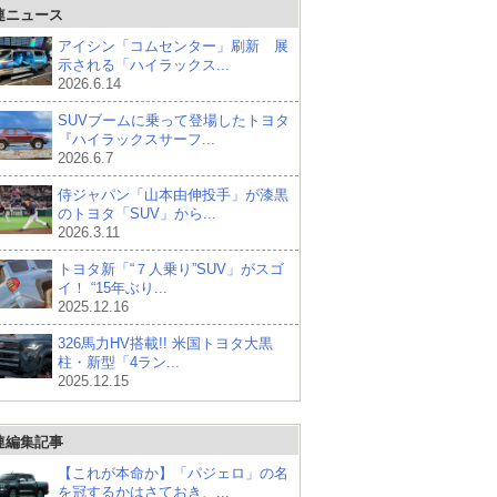
連ニュース
アイシン「コムセンター」刷新 展
示される「ハイラックス...
2026.6.14
SUVブームに乗って登場したトヨタ
『ハイラックスサーフ...
2026.6.7
侍ジャパン「山本由伸投手」が漆黒
のトヨタ「SUV」から...
2026.3.11
トヨタ新「“７人乗り”SUV」がスゴ
イ！ “15年ぶり...
2025.12.16
326馬力HV搭載!! 米国トヨタ大黒
柱・新型「4ラン...
2025.12.15
連編集記事
【これが本命か】「パジェロ」の名
を冠するかはさておき、...