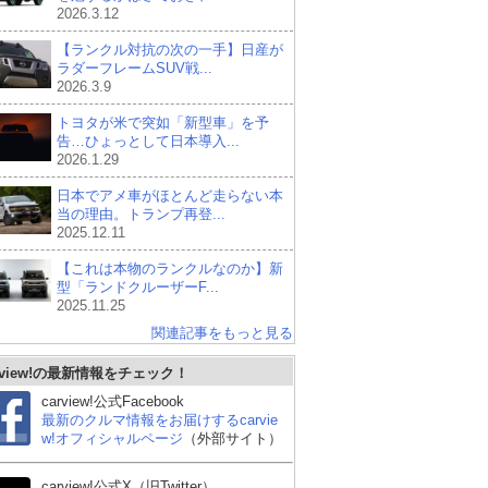
2026.3.12
【ランクル対抗の次の一手】日産が
ラダーフレームSUV戦...
2026.3.9
トヨタが米で突如「新型車」を予
告…ひょっとして日本導入...
2026.1.29
日本でアメ車がほとんど走らない本
当の理由。トランプ再登...
2025.12.11
【これは本物のランクルなのか】新
型「ランドクルーザーF...
2025.11.25
関連記事をもっと見る
rview!の最新情報をチェック！
carview!公式Facebook
最新のクルマ情報をお届けするcarvie
w!オフィシャルページ
（外部サイト）
carview!公式X（旧Twitter）