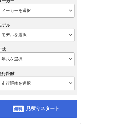
メーカー
モデル
年式
走行距離
見積りスタート