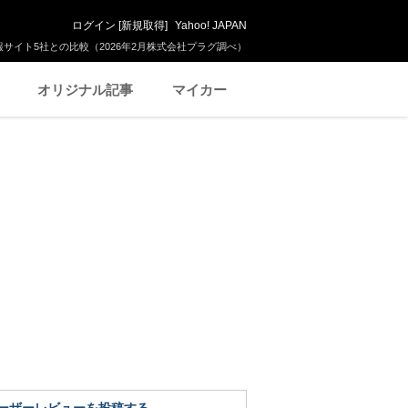
ログイン
[
新規取得
]
Yahoo! JAPAN
サイト5社との比較（2026年2月株式会社プラグ調べ）
オリジナル記事
マイカー