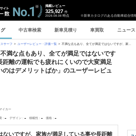
掲載レビュー
325,927
件
時点
※新車カタログのある自動車総合情報
2026.08.08
ログ
中古車検索
新車見積り
車買取
ニュース
クスサーフ
ユーザーレビュー・評価一覧
不満な点もあり、全てが満足ではないですが、家...
「不満な点もあり、全てが満足ではないです
長距離の運転でも疲れにくいので大変満足
いのはデメリットばか」のユーザーレビュ
マイカー
-
-
-
-
費
デザイン
積載性
価格
はないですが、家族が満足している事や長距離