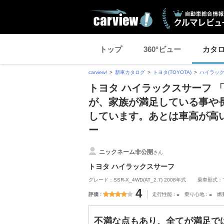
トップ
360°ビュー
カタ
carview!
新車カタログ
トヨタ(TOYOTA)
ハイラッ
トヨタ ハイラックスサーフ 
が、家族が満足している事や
しています。あとは車高が高
ー
ニックネーム非公開
さん
トヨタ ハイラックスサーフ
グレード：SSR-X_4WD(AT_2.7) 2008年式
乗車形式：
4
-
-
評価
走行性能
乗り心地
燃
不満な点もあり、全てが満足で