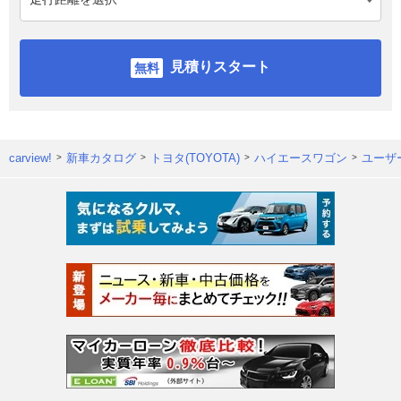
見積りスタート
carview!
新車カタログ
トヨタ(TOYOTA)
ハイエースワゴン
ユーザ