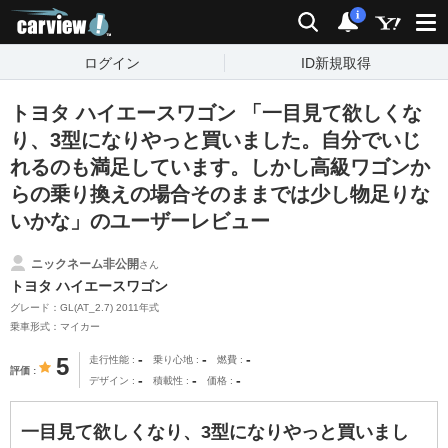
carview!
検索
通知
i
ログイン
ID新規取得
トヨタ ハイエースワゴン 「一目見て欲しくな
り、3型になりやっと買いました。自分でいじ
れるのも満足しています。しかし高級ワゴンか
らの乗り換えの場合そのままでは少し物足りな
いかな」のユーザーレビュー
ニックネーム非公開
さん
トヨタ ハイエースワゴン
グレード：GL(AT_2.7) 2011年式
乗車形式：マイカー
-
-
-
5
走行性能
乗り心地
燃費
評価
-
-
-
デザイン
積載性
価格
一目見て欲しくなり、3型になりやっと買いまし