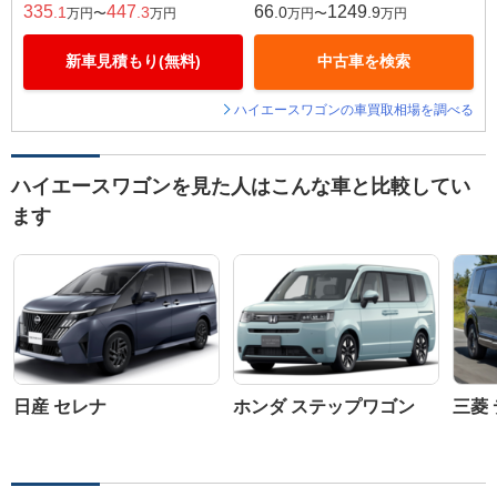
335
447
66
1249
.1
.3
.0
.9
万円〜
万円
万円〜
万円
新車見積もり(無料)
中古車を検索
ハイエースワゴンの車買取相場を調べる
ハイエースワゴンを見た人はこんな車と比較してい
ます
日産 セレナ
ホンダ ステップワゴン
三菱 