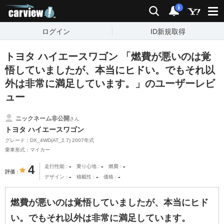
carview!
検索
通知
i
ログイン
ID新規取得
トヨタ ハイエースワゴン 「燃費が悪いのは覚
悟していましたが、本当にヒドい。でもそれ以
外は非常に満足しています。」のユーザーレビ
ュー
ニックネーム非公開
さん
トヨタ ハイエースワゴン
グレード：DX_4WD(AT_2.7) 2007年式
乗車形式：マイカー
-
-
-
4
走行性能
乗り心地
燃費
評価
-
-
-
デザイン
積載性
価格
燃費が悪いのは覚悟していましたが、本当にヒド
い。でもそれ以外は非常に満足しています。