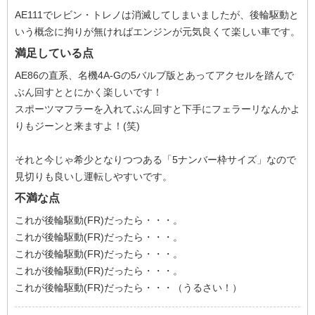
AE111でレビン・トレノは消滅してしまいましたが、後輪駆動と
いう概念に拘りが無ければエンジンが元気良くて楽しい車です。
満足している点
AE86の直系、名機4A-Gの5バルブ版とあってアクセルを踏んで
ぶん回すととにかく楽しいです！
スポーツマフラーを入れてぶん回すと下手にフェラーリなんかよ
りもジーンと来ますよ！(笑)
それと今じゃ希少となりつつある「5ナンバー枠サイズ」なので
見切りも良いし運転しやすいです。
不満な点
これが後輪駆動(FR)だったら・・・。
これが後輪駆動(FR)だったら・・・。
これが後輪駆動(FR)だったら・・・。
これが後輪駆動(FR)だったら・・・。
これが後輪駆動(FR)だったら・・・（うるさい！）