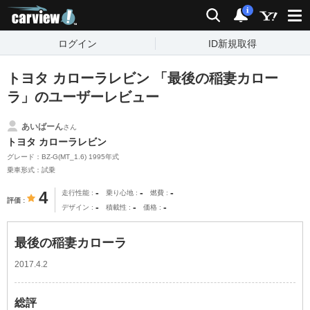
carview!
検索
通知
i
ログイン
ID新規取得
トヨタ カローラレビン 「最後の稲妻カロー
ラ」のユーザーレビュー
あいばーん
さん
トヨタ カローラレビン
グレード：BZ-G(MT_1.6) 1995年式
乗車形式：試乗
-
-
-
4
走行性能
乗り心地
燃費
評価
-
-
-
デザイン
積載性
価格
最後の稲妻カローラ
2017.4.2
総評