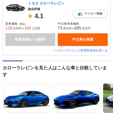
トヨタ カローラレビン
総合評価
マイカー登録
4.1
新車価格
中古車本体価格
（税込）
129
194
73
695
.8
.1
.8
.0
万円〜
万円
万円〜
万円
新車見積もり(無料)
中古車を検索
カローラレビンの車買取相場を調べる
カローラレビンを見た人はこんな車と比較していま
す