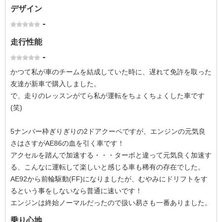
デザイン
-
走行性能
-
かつて私が車のチームを結成していた時に、遅れて免許を取った
友達が新車で購入しました。
で、走りのレッスンがてら私が運転をちょくちょくした車です
(笑)
5ナンバー枠ぎりぎりの2ドアクーペですが、エンジンの元気良
さはさすがAE86の血を引く車です！
アクセルを踏んで加速する・・・ターボと違って元気良く加速す
る、こんなに運転して楽しいと感じる車も稀有の存在でした。
AE92から前輪駆動(FF)になりましたが、むやみにドリフトをす
るという事をしないなら普通に速いです！
エンジンは終始ノーマルだったので扱い易さも一番ありました。
乗り心地