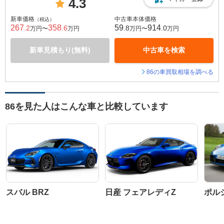
4.3
新車価格
中古車本体価格
（税込）
267
358
59
914
.2
.6
.8
.0
万円〜
万円
万円〜
万円
新車見積もり(無料)
中古車を検索
86の車買取相場を調べる
86を見た人はこんな車と比較しています
スバル BRZ
日産 フェアレディZ
ポルシ