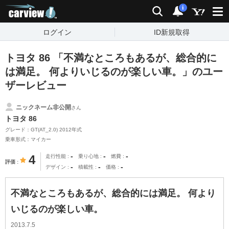
carview!
検索
通知
i
ログイン
ID新規取得
トヨタ 86 「不満なところもあるが、総合的に
は満足。 何よりいじるのが楽しい車。」のユー
ザーレビュー
ニックネーム非公開
さん
トヨタ 86
グレード：GT(AT_2.0) 2012年式
乗車形式：マイカー
-
-
-
4
走行性能
乗り心地
燃費
評価
-
-
-
デザイン
積載性
価格
不満なところもあるが、総合的には満足。 何より
いじるのが楽しい車。
2013.7.5