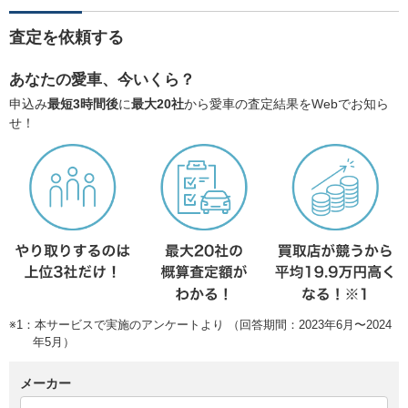
査定を依頼する
あなたの愛車、今いくら？
申込み
最短3時間後
に
最大20社
から愛車の査定結果をWebでお知ら
せ！
※1：本サービスで実施のアンケートより （回答期間：2023年6月〜2024
年5月）
メーカー