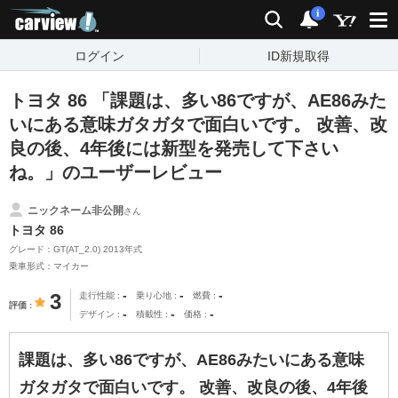
carview!
検索
通知
i
ログイン
ID新規取得
トヨタ 86 「課題は、多い86ですが、AE86みた
いにある意味ガタガタで面白いです。 改善、改
良の後、4年後には新型を発売して下さい
ね。」のユーザーレビュー
ニックネーム非公開
さん
トヨタ 86
グレード：GT(AT_2.0) 2013年式
乗車形式：マイカー
-
-
-
3
走行性能
乗り心地
燃費
評価
-
-
-
デザイン
積載性
価格
課題は、多い86ですが、AE86みたいにある意味
ガタガタで面白いです。 改善、改良の後、4年後