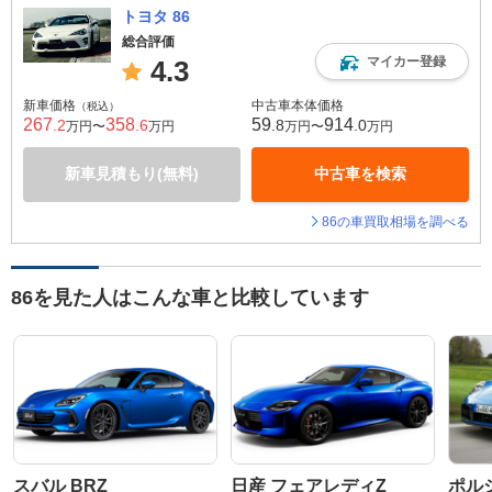
トヨタ 86
総合評価
マイカー登録
4.3
新車価格
中古車本体価格
（税込）
267
358
59
914
.2
.6
.8
.0
万円〜
万円
万円〜
万円
新車見積もり(無料)
中古車を検索
86の車買取相場を調べる
86を見た人はこんな車と比較しています
スバル BRZ
日産 フェアレディZ
ポルシ