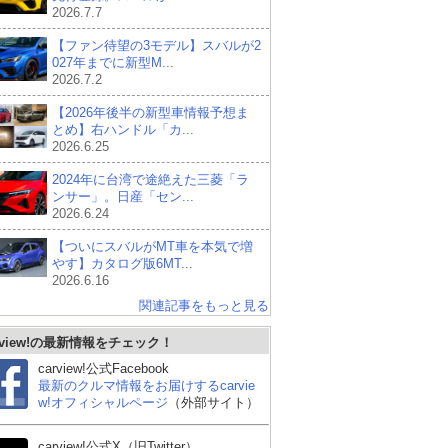
2026.7.7
【ファン待望の3モデル】スバルが2
027年までに新型M...
2026.7.2
【2026年後半の新型車情報予想ま
とめ】右ハンドル「カ...
2026.6.25
2024年に台湾で途絶えた三菱「ラ
ンサー」。日産「セン...
2026.6.24
【ついにスバルがMT車を本気で増
やす】カタログ版6MT...
2026.6.16
関連記事をもっと見る
rview!の最新情報をチェック！
carview!公式Facebook
最新のクルマ情報をお届けするcarvie
w!オフィシャルページ
（外部サイト）
carview!公式X（旧Twitter）