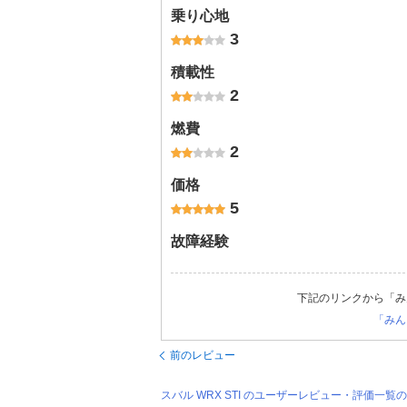
乗り心地
3
積載性
2
燃費
2
価格
5
故障経験
下記のリンクから「み
「みん
前のレビュー
スバル WRX STI のユーザーレビュー・評価一覧