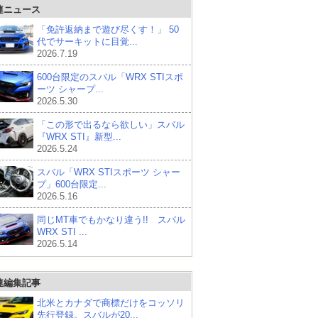
連ニュース
「免許返納まで遊び尽くす！」 50
代でサーキットに目覚...
2026.7.19
600台限定のスバル「WRX STIスポ
ーツ シャープ...
2026.5.30
「この形で出るなら欲しい」スバル
『WRX STI』新型...
2026.5.24
スバル「WRX STIスポーツ シャー
プ」600台限定...
2026.5.16
同じMT車でもかなり違う!! スバル
WRX STI ...
2026.5.14
連編集記事
北米とカナダで商標だけをコッソリ
先行登録。スバルが20...