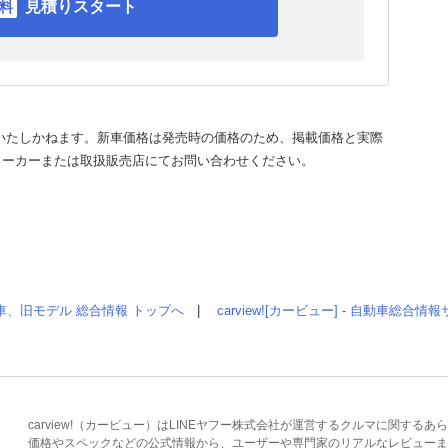
見積りスタート
いたしかねます。新車価格は発売時の価格のため、掲載価格と実際
メーカーまたは取扱販売店にてお問い合わせください。
車、旧モデル 総合情報 トップへ
|
carview![カービュー] - 自動車総合
carview!（カービュー）はLINEヤフー株式会社が運営するクルマに関す
価格やスペックなどの公式情報から、ユーザーや専門家のリアルなレビューま