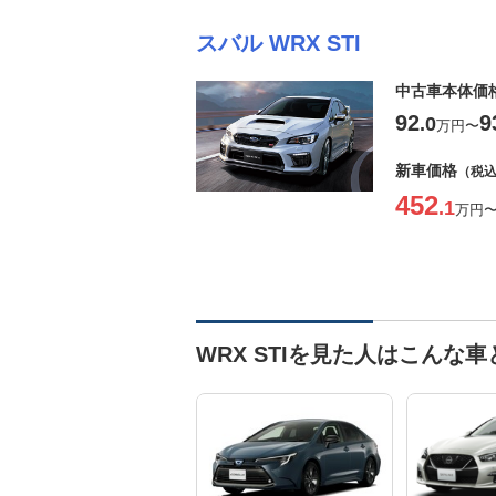
スバル WRX STI
中古車本体価
92
9
.0
万円
〜
新車価格
（税
452
.1
万円
WRX STIを見た人はこんな