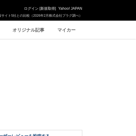
ログイン
[
新規取得
]
Yahoo! JAPAN
サイト5社との比較（2026年2月株式会社プラグ調べ）
オリジナル記事
マイカー