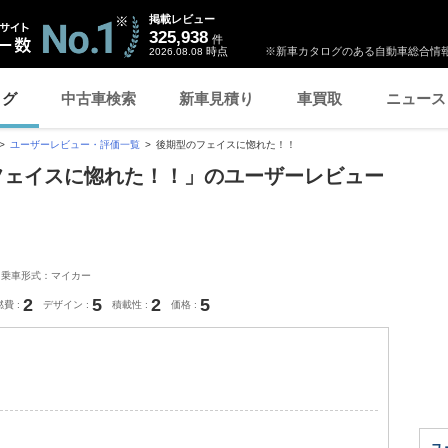
掲載レビュー
325,938
件
時点
※新車カタログのある自動車総合情報
2026.08.08
ログ
中古車検索
新車見積り
車買取
ニュース
ユーザーレビュー・評価一覧
後期型のフェイスに惚れた！！
型のフェイスに惚れた！！」のユーザーレビュー
乗車形式：マイカー
2
5
2
5
燃費
デザイン
積載性
価格