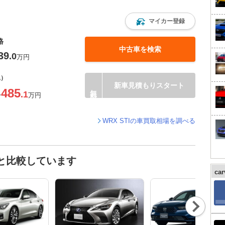
マイカー登録
格
中古車を検索
39
.0
万円
込）
新車見積もりスタート
485
.1
〜
万円
WRX STIの車買取相場を調べる
車と比較しています
ca
Nex
t