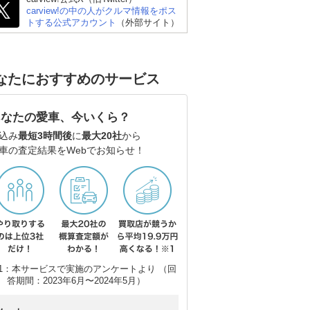
carview!の中の人がクルマ情報をポス
トする公式アカウント
（外部サイト）
レクサス ISハイブリッ
BMW 3シリーズ セダン
メ
ド
ラ
なたにおすすめのサービス
あなたの愛車、今いくら？
込み
最短3時間後
に
最大20社
から
車の査定結果をWebでお知らせ！
1：本サービスで実施のアンケートより （回
答期間：2023年6月〜2024年5月）