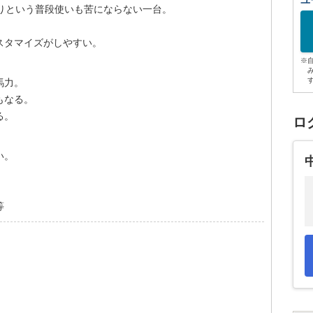
ユ
りという普段使いも苦にならない一台。
スタマイズがしやすい。
※
馬力。
もなる。
る。
ロ
い。
等