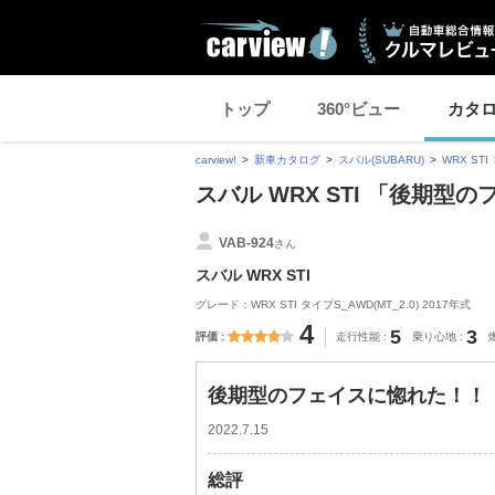
トップ
360°ビュー
カタ
carview!
新車カタログ
スバル(SUBARU)
WRX STI
スバル WRX STI 「後期
VAB-924
さん
スバル WRX STI
グレード：WRX STI タイプS_AWD(MT_2.0) 2017年式
4
5
3
評価
走行性能
乗り心地
後期型のフェイスに惚れた！！
2022.7.15
総評