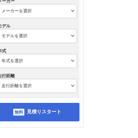
メーカー
モデル
年式
走行距離
見積りスタート