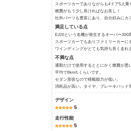
スポーツカーでありながらも4ドア5人乗
燃費がもう少し良ければなお良し！
社外パーツも豊富にあり、自分好みにカ
満足している点
EJ20という名機が発生するオーバー300
スポーツカーでもありファミリーカーに
ワインディングがとても気持ち良く走れ
不満な点
通勤だけで使用するととにかく燃費が悪
平均で8km/Lくらいです。
セダン形状なので積載能力が低い。
消耗品が高い。タイヤ、ブレーキパッド
デザイン
5
走行性能
5