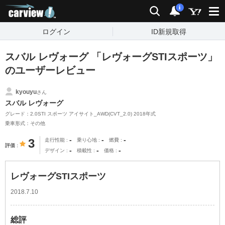
carview!
検索
通知
i
ログイン
ID新規取得
スバル レヴォーグ 「レヴォーグSTIスポーツ」
のユーザーレビュー
kyouyu
さん
スバル レヴォーグ
グレード：2.0STI スポーツ アイサイト_AWD(CVT_2.0) 2018年式
乗車形式：その他
-
-
-
3
走行性能
乗り心地
燃費
評価
-
-
-
デザイン
積載性
価格
レヴォーグSTIスポーツ
2018.7.10
総評