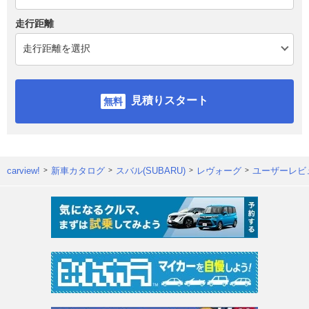
走行距離
見積りスタート
carview!
新車カタログ
スバル(SUBARU)
レヴォーグ
ユーザーレビ