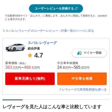
ユーザーレビューを投稿する
※自動車SNSサイト「みんカラ」に遷移します。みんカラに登録して投稿すると、carview!
にも表示されます。
スバル レヴォーグ のユーザーレビュー・評価一覧のページに戻る
スバル レヴォーグ
総合評価
マイカー登録
4.7
新車価格
中古車本体価格
（税込）
363
468
24
565
.0
.6
.9
.0
万円〜
万円
万円〜
万円
新車見積もり(無料)
中古車を検索
レヴォーグの車買取相場を調べる
レヴォーグを見た人はこんな車と比較しています