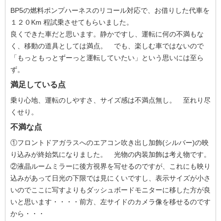
BP5の燃料ポンプハーネスのリコール対応で、お借りした代車を
１２０Km 程試乗させてもらいました。
良くできた車だと思います。静かですし、運転に何の不満もな
く、移動の道具としては満点。 でも、楽しむ車ではないので
「もっともっとずーっと運転していたい」という思いには至ら
ず。
満足している点
乗り心地、運転のしやすさ、サイズ感は不満点無し。 至れり尽
くせり。
不満な点
①フロントドアガラスへのエアコン吹き出し加飾(シルバー)の映
り込みが終始気になりました。 光物の内装加飾は考え物です。
②液晶ルームミラーに後方視界を写せるのですが、これにも映り
込みがあって日光の下限では見にくいですし、表示サイズが小さ
いのでここに写すよりもダッシュボードモニターに移した方が良
いと思います・・・・前方、左サイドのカメラ像を移せるのです
から・・・