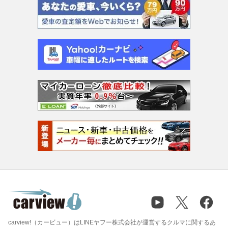
carview!（カービュー）はLINEヤフー株式会社が運営するクルマに関するあ