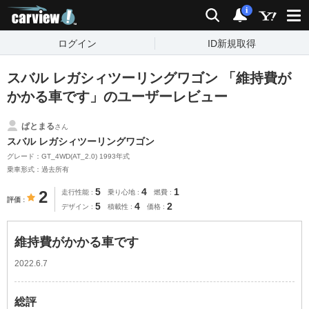
carview!
検索
通知
i
ログイン
ID新規取得
スバル レガシィツーリングワゴン 「維持費が
かかる車です」のユーザーレビュー
ぱとまる
さん
スバル レガシィツーリングワゴン
グレード：GT_4WD(AT_2.0) 1993年式
乗車形式：過去所有
5
4
1
2
走行性能
乗り心地
燃費
評価
5
4
2
デザイン
積載性
価格
維持費がかかる車です
2022.6.7
総評