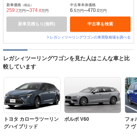
新車価格
中古車本体価格
（税込）
259
374
6
470
.2
.8
.5
.0
万円〜
万円
万円〜
万円
新車見積もり(無料)
中古車を検索
レガシィツーリングワゴンの車買取相場を調べる
レガシィツーリングワゴンを見た人はこんな車と比
較しています
トヨタ カローラツーリン
ボルボ V60
フォ
グハイブリッド
フ 