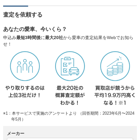
査定を依頼する
あなたの愛車、今いくら？
申込み
最短3時間後
に
最大20社
から愛車の査定結果をWebでお知ら
せ！
※1：本サービスで実施のアンケートより （回答期間：2023年6月〜2024
年5月）
メーカー