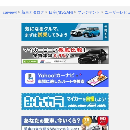
carview!
新車カタログ
日産(NISSAN)
プレジデント
ユーザーレビ