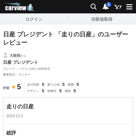
carview!
検索
通知
i
ログイン
ID新規取得
日産 プレジデント 「走りの日産」のユーザー
レビュー
大統領
さん
日産 プレジデント
グレード：ソブリン(AT) 1998年式
乗車形式：マイカー
5
5
5
5
走行性能
乗り心地
燃費
評価
5
5
5
デザイン
積載性
価格
走りの日産
2023.12.2
総評