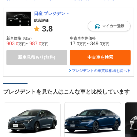
日産 プレジデント
総合評価
マイカー登録
3.8
新車価格
中古車本体価格
（税込）
903
987
17
349
.0
.0
.0
.0
万円〜
万円
万円〜
万円
新車見積もり(無料)
中古車を検索
プレジデントの車買取相場を調べる
プレジデントを見た人はこんな車と比較しています