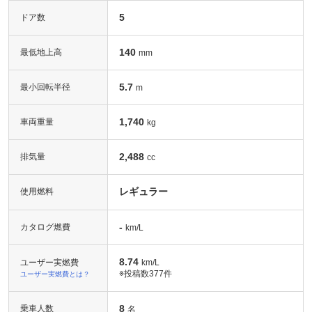
5
ドア数
140
最低地上高
mm
5.7
最小回転半径
m
1,740
車両重量
kg
2,488
排気量
cc
レギュラー
使用燃料
-
カタログ燃費
km/L
8.74
ユーザー実燃費
km/L
※投稿数
377件
ユーザー実燃費とは？
8
乗車人数
名