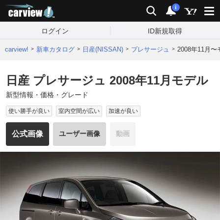
carview!
検索
通知
i
ログイン
ID新規取得
carview!
新車カタログ
日産(NISSAN)
プレサージュ
2008年11月
日産 プレサージュ 2008年11月モデル
新型情報・価格・グレード
使い勝手が良い
室内空間が広い
加速が良い
公式画像
ユーザー画像
動画