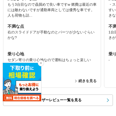
もう3台目なので贔屓めで良い車ですw 燃費は最近の車
・ス
には敵わないですが通勤車両としては優秀な車です。
すい
人も荷物も詰...
きな
不満な点
不
右のスライドドアが手動なのとパーツが少ないぐらい
1台
かな?
きが
乗り心地
乗
セダン寄りの乗り心地なので運転はちょっと楽しい
-
続きを見る
ユーザーレビュー一覧を見る