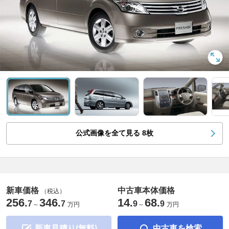
公式画像を全て見る
8
枚
新車価格
中古車本体価格
（税込）
256
346
14
68
.
.
.
.
7
7
9
9
～
万円
～
万円
新車見積り(無料)
中古車を検索