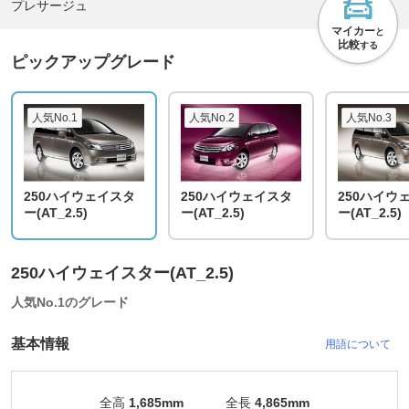
プレサージュ
マイカー
と
比較
する
ピックアップグレード
人気No.1
人気No.2
人気No.3
250ハイウェイスタ
250ハイウェイスタ
250ハイウ
ー(AT_2.5)
ー(AT_2.5)
ー(AT_2.5)
250ハイウェイスター(AT_2.5)
人気No.1のグレード
基本情報
用語について
全高
1,685mm
全長
4,865mm