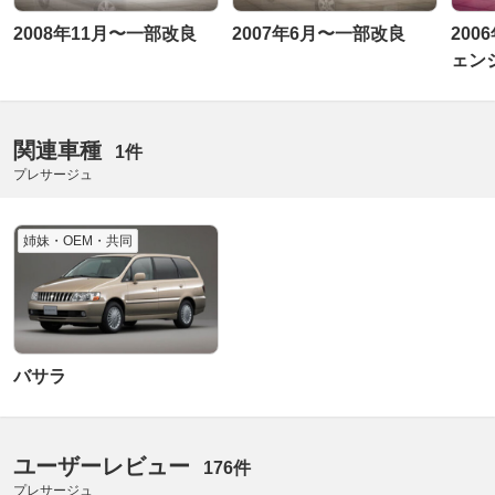
2008年11月〜一部改良
2007年6月〜一部改良
200
ェン
関連車種
1件
プレサージュ
姉妹・OEM・共同
バサラ
ユーザーレビュー
176件
プレサージュ