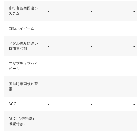
歩行者衝突回避シ
-
-
-
ステム
-
-
-
自動ハイビーム
ペダル踏み間違い
-
-
-
時加速抑制
アダプティブハイ
-
-
-
ビーム
後退時車両検知警
-
-
-
報
-
-
-
ACC
ACC（渋滞追従
-
-
-
機能付き）