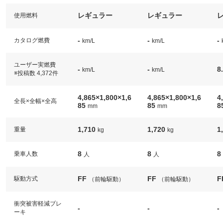
レギュラー
レギュラー
使用燃料
-
-
-
カタログ燃費
km/L
km/L
ユーザー実燃費
-
-
8
km/L
km/L
※投稿数 4,372件
4,865×1,800×1,6
4,865×1,800×1,6
4
全長×全幅×全高
85
85
8
mm
mm
1,710
1,720
1
重量
kg
kg
8
8
8
乗車人数
人
人
FF
FF
F
駆動方式
（前輪駆動）
（前輪駆動）
衝突被害軽減ブレ
-
-
-
ーキ