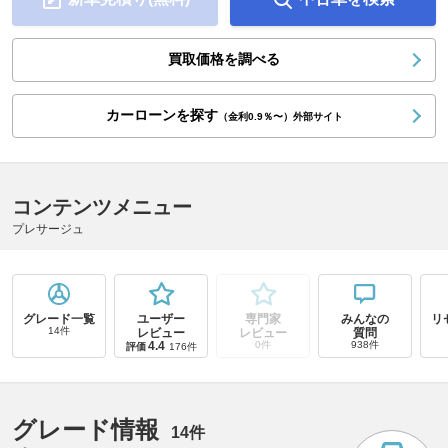
買取価格を調べる
カーローンを探す
（金利0.9％〜）外部サイト
コンテンツメニュー
プレサージュ
グレード一覧
ユーザー
専門家
みんなの
リ
14件
レビュー
レビュー
質問
4.4
0件
938件
評価
176件
グレード情報
14件