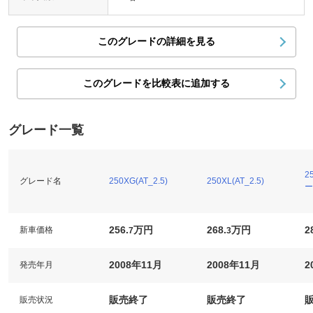
このグレードの詳細を見る
このグレードを比較表に追加する
グレード一覧
2
グレード名
250XG(AT_2.5)
250XL(AT_2.5)
ー
256.
万円
268.
万円
2
新車価格
7
3
2008年11月
2008年11月
2
発売年月
販売終了
販売終了
販売状況