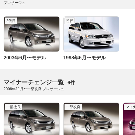
プレサージュ
2代目
初代
2003年6月〜モデル
1998年6月〜モデル
マイナーチェンジ一覧
6件
2008年11月〜一部改良 プレサージュ
一部改良
一部改良
マイ