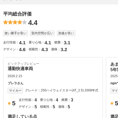
平均総合評価
4.4
使い勝手が良い
室内空間が広い
加速が良い
4.1
4.1
3.1
走行性能：
乗り心地：
燃費：
4.6
4.3
3.2
デザイン：
積載性：
価格：
ピックアップレビュー
あま
通勤快適車両
5
2026.2.15
2025
プレラさん
ngm*
グレード：
250ハイウェイスター(AT_2.5) 2008年式
マイカー
マ
4
4
3
走行性能：
乗り心地：
燃費：
5
5
5
5
デザイン：
積載性：
価格：
満足している点
満