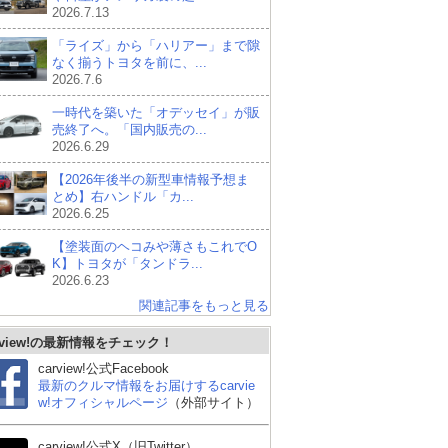
2026.7.13
「ライズ」から「ハリアー」まで隙
なく揃うトヨタを前に、...
2026.7.6
一時代を築いた「オデッセイ」が販
売終了へ。「国内販売の...
2026.6.29
【2026年後半の新型車情報予想ま
とめ】右ハンドル「カ...
2026.6.25
【塗装面のヘコみや薄さもこれでO
K】トヨタが「タンドラ...
2026.6.23
関連記事をもっと見る
rview!の最新情報をチェック！
carview!公式Facebook
最新のクルマ情報をお届けするcarvie
w!オフィシャルページ
（外部サイト）
carview!公式X（旧Twitter）