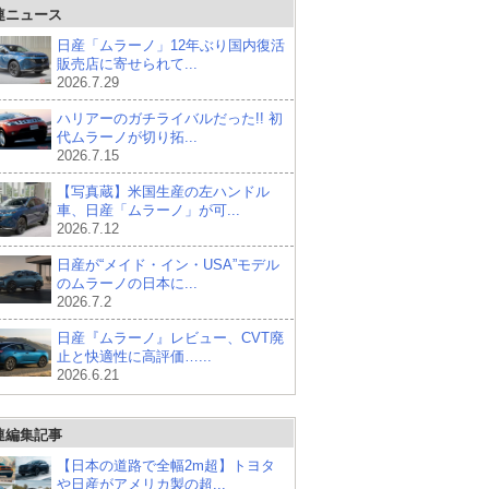
連ニュース
日産「ムラーノ」12年ぶり国内復活
販売店に寄せられて...
2026.7.29
ハリアーのガチライバルだった!! 初
代ムラーノが切り拓...
2026.7.15
【写真蔵】米国生産の左ハンドル
車、日産「ムラーノ」が可...
2026.7.12
日産が“メイド・イン・USA”モデル
のムラーノの日本に...
2026.7.2
日産『ムラーノ』レビュー、CVT廃
止と快適性に高評価…...
2026.6.21
連編集記事
【日本の道路で全幅2m超】トヨタ
や日産がアメリカ製の超...