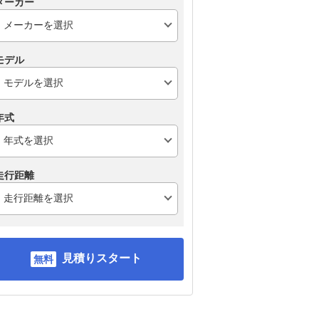
メーカー
モデル
年式
走行距離
見積りスタート