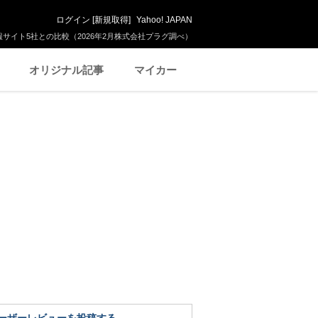
ログイン
[
新規取得
]
Yahoo! JAPAN
サイト5社との比較（2026年2月株式会社プラグ調べ）
オリジナル記事
マイカー