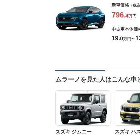
新車価格
（税
796
.4
万円
中古車本体価
19
1
.0
万円
〜
ムラーノを見た人はこんな車
スズキ ジムニー
スズキ ハ