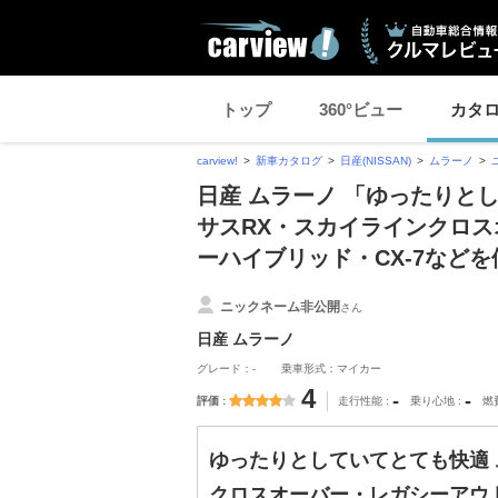
トップ
360°ビュー
カタ
carview!
新車カタログ
日産(NISSAN)
ムラーノ
日産 ムラーノ 「ゆったりと
サスRX・スカイラインクロ
ーハイブリッド・CX-7など
ニックネーム非公開
さん
日産 ムラーノ
グレード：-
乗車形式：マイカー
4
-
-
評価
走行性能
乗り心地
燃
ゆったりとしていてとても快適 
クロスオーバー・レガシーアウト