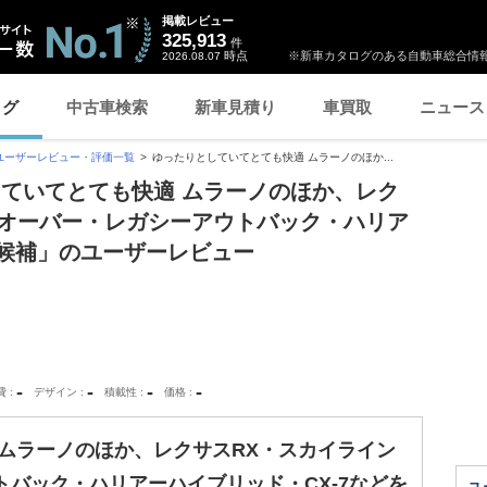
掲載レビュー
325,913
件
時点
※新車カタログのある自動車総合情報
2026.08.07
ログ
中古車検索
新車見積り
車買取
ニュース
ユーザーレビュー・評価一覧
ゆったりとしていてとても快適 ムラーノのほか...
していてとても快適 ムラーノのほか、レク
スオーバー・レガシーアウトバック・ハリア
を候補」のユーザーレビュー
-
-
-
-
費
デザイン
積載性
価格
ムラーノのほか、レクサスRX・スカイライン
バック・ハリアーハイブリッド・CX-7などを