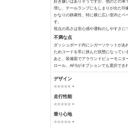
好き嫌いはありそうですが、他のどの車
増し、テールランプにもしまりが出た印
かなりの静粛性、特に横に広い室内とベ
す。
視点の高さは安心感や運転のしやすさに
不満な点
ダッシュボード内にシガーソケットがあ
ためコードを常に挟んだ状態になってい
あと、装備面でアラウンドビューモニタ
ロール、AFSがオプションでも選択でき
デザイン
-
走行性能
-
乗り心地
-