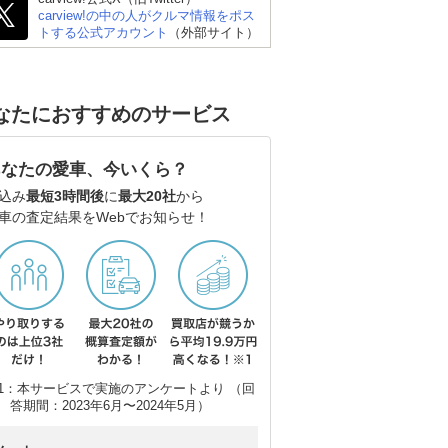
carview!の中の人がクルマ情報をポス
トする公式アカウント
（外部サイト）
なたにおすすめのサービス
あなたの愛車、今いくら？
込み
最短3時間後
に
最大20社
から
車の査定結果をWebでお知らせ！
1：本サービスで実施のアンケートより （回
答期間：2023年6月〜2024年5月）
トヨタ ハリアーハイブ
マツダ CX-5
ト
リッド
ー3