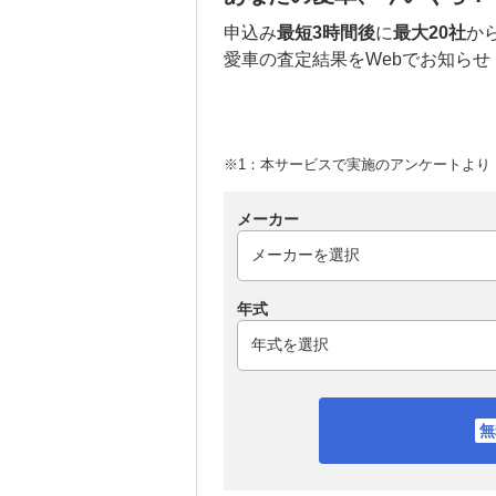
申込み
最短3時間後
に
最大20社
か
愛車の査定結果をWebでお知らせ
※1：本サービスで実施のアンケートより （
メーカー
年式