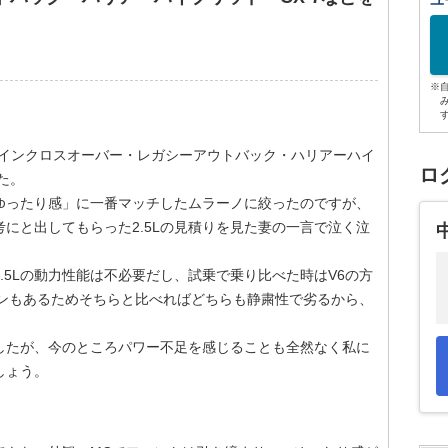
ユ
※
ラインクロスオーバー・レガシーアウトバック・ハリアーハイ
ロ
た。
ゆったり感」に一番マッチしたムラーノに絞ったのですが、
考にと出してもらった2.5Lの見積りを見た妻の一言で泣く泣
.5Lの動力性能は不必要だし、試乗で乗り比べた時はV6の方
ダンもあるためそちらと比べればどちらも静粛性で劣るから、
したが、今のところパワー不足を感じることも全然なく私に
でしょう。