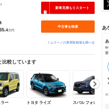
込）
新車見積もりスタート
格
中古車を検索
あ
35
.4
万円
ムラーノの車買取相場を調べる
申
愛
と比較しています
Nex
t
※
スラー
トヨタ ライズ
スバル フォレスター