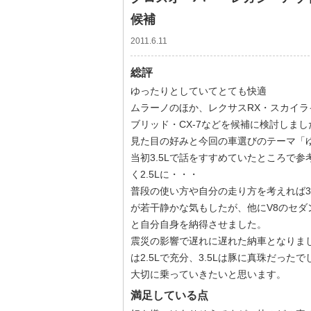
候補
2011.6.11
総評
ゆったりとしていてとても快適
ムラーノのほか、レクサスRX・スカイ
ブリッド・CX-7などを候補に検討しまし
見た目の好みと今回の車選びのテーマ「
当初3.5Lで話をすすめていたところで参
く2.5Lに・・・
普段の使い方や自分の走り方を考えれば3
が若干静かな気もしたが、他にV8のセ
と自分自身を納得させました。
震災の影響で遅れに遅れた納車となりま
は2.5Lで充分、3.5Lは豚に真珠だった
大切に乗っていきたいと思います。
満足している点