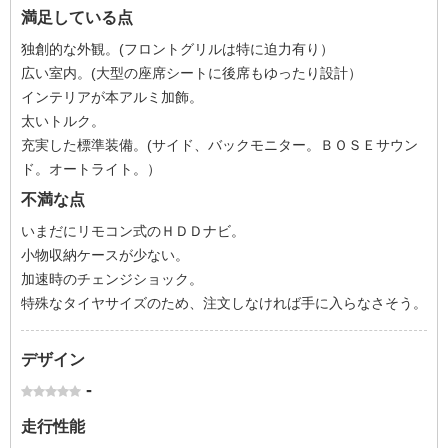
満足している点
独創的な外観。(フロントグリルは特に迫力有り）
広い室内。(大型の座席シートに後席もゆったり設計）
インテリアが本アルミ加飾。
太いトルク。
充実した標準装備。(サイド、バックモニター。ＢＯＳＥサウン
ド。オートライト。）
不満な点
いまだにリモコン式のＨＤＤナビ。
小物収納ケースが少ない。
加速時のチェンジショック。
特殊なタイヤサイズのため、注文しなければ手に入らなさそう。
デザイン
-
走行性能