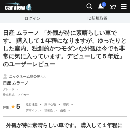
carview!
検索
通知
i
ログイン
ID新規取得
日産 ムラーノ 「外観が特に素晴らしい車で
す。 購入して１年程になりますが、ゆったりと
した室内、独創的かつモダンな外観は今でも非
常に気に入っています。デビューして５年近」
のユーザーレビュー
ニックネーム非公開
さん
日産 ムラーノ
グレード：-
乗車形式：マイカー
-
-
-
5
走行性能
乗り心地
燃費
評価
-
-
-
デザイン
積載性
価格
外観が特に素晴らしい車です。 購入して１年程に