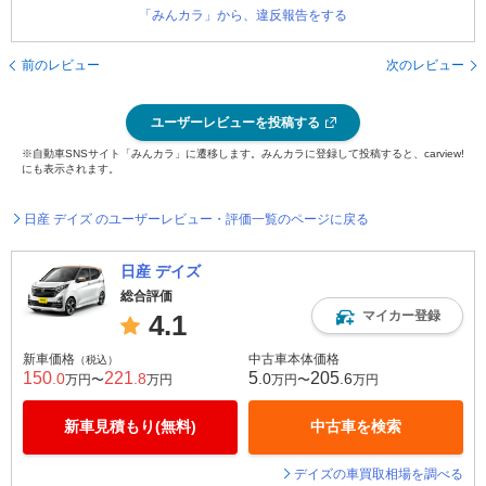
「みんカラ」から、違反報告をする
前のレビュー
次のレビュー
ユーザーレビューを投稿する
※自動車SNSサイト「みんカラ」に遷移します。みんカラに登録して投稿すると、carview!
にも表示されます。
日産 デイズ のユーザーレビュー・評価一覧のページに戻る
日産 デイズ
総合評価
マイカー登録
4.1
新車価格
中古車本体価格
（税込）
150
221
5
205
.0
.8
.0
.6
万円〜
万円
万円〜
万円
新車見積もり(無料)
中古車を検索
デイズの車買取相場を調べる