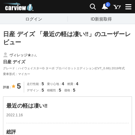
carview!
検索
通知
i
ログイン
ID新規取得
日産 デイズ 「最近の軽は凄い‼︎」のユーザーレ
ビュー
ヴィレッジ★
さん
日産 デイズ
グレード：ハイウェイスターG ターボ プロパイロットエディション(CVT_0.66) 2019年式
乗車形式：マイカー
5
4
4
5
走行性能
乗り心地
燃費
評価
5
5
5
デザイン
積載性
価格
最近の軽は凄い‼︎
2022.1.16
総評