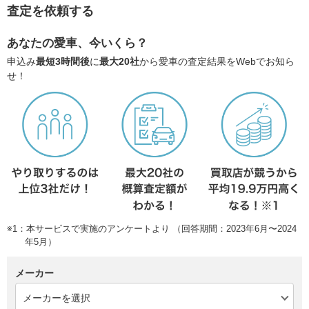
査定を依頼する
あなたの愛車、今いくら？
申込み
最短3時間後
に
最大20社
から愛車の査定結果をWebでお知ら
せ！
※1：本サービスで実施のアンケートより （回答期間：2023年6月〜2024
年5月）
メーカー