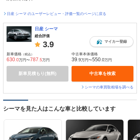
日産 シーマ のユーザーレビュー・評価一覧のページに戻る
日産 シーマ
総合評価
マイカー登録
3.9
新車価格
中古車本体価格
（税込）
630
787
39
550
.0
.5
.9
.0
万円〜
万円
万円〜
万円
新車見積もり(無料)
中古車を検索
シーマの車買取相場を調べる
シーマを見た人はこんな車と比較しています