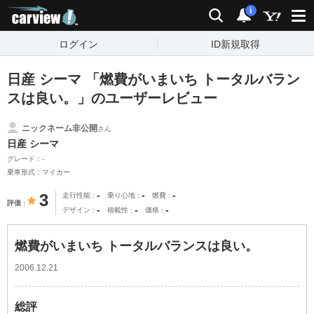
carview!
検索
通知
i
ログイン
ID新規取得
日産 シーマ 「燃費がいまいち トータルバラン
スは良い。」のユーザーレビュー
ニックネーム非公開
さん
日産 シーマ
グレード：-
乗車形式：マイカー
-
-
-
3
走行性能
乗り心地
燃費
評価
-
-
-
デザイン
積載性
価格
燃費がいまいち トータルバランスは良い。
2006.12.21
総評