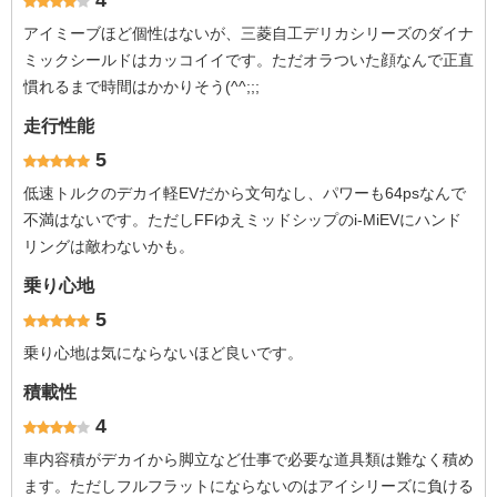
4
アイミーブほど個性はないが、三菱自工デリカシリーズのダイナ
ミックシールドはカッコイイです。ただオラついた顔なんで正直
慣れるまで時間はかかりそう(^^;;;
走行性能
5
低速トルクのデカイ軽EVだから文句なし、パワーも64psなんで
不満はないです。ただしFFゆえミッドシップのi-MiEVにハンド
リングは敵わないかも。
乗り心地
5
乗り心地は気にならないほど良いです。
積載性
4
車内容積がデカイから脚立など仕事で必要な道具類は難なく積め
ます。ただしフルフラットにならないのはアイシリーズに負ける