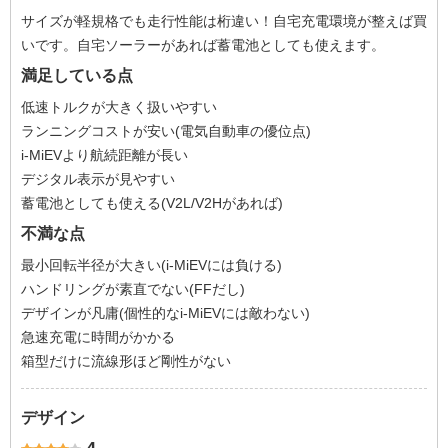
サイズが軽規格でも走行性能は桁違い！自宅充電環境が整えば買
いです。自宅ソーラーがあれば蓄電池としても使えます。
満足している点
低速トルクが大きく扱いやすい
ランニングコストが安い(電気自動車の優位点)
i-MiEVより航続距離が長い
デジタル表示が見やすい
蓄電池としても使える(V2L/V2Hがあれば)
不満な点
最小回転半径が大きい(i-MiEVには負ける)
ハンドリングが素直でない(FFだし)
デザインが凡庸(個性的なi-MiEVには敵わない)
急速充電に時間がかかる
箱型だけに流線形ほど剛性がない
デザイン