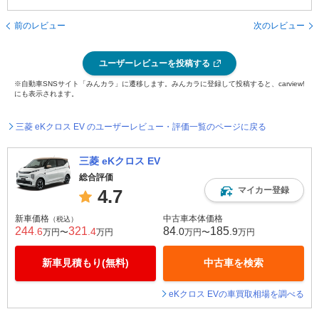
前のレビュー
次のレビュー
ユーザーレビューを投稿する
※自動車SNSサイト「みんカラ」に遷移します。みんカラに登録して投稿すると、carview!
にも表示されます。
三菱 eKクロス EV のユーザーレビュー・評価一覧のページに戻る
三菱 eKクロス EV
総合評価
マイカー登録
4.7
新車価格
中古車本体価格
（税込）
244
321
84
185
.6
.4
.0
.9
万円〜
万円
万円〜
万円
新車見積もり(無料)
中古車を検索
eKクロス EVの車買取相場を調べる