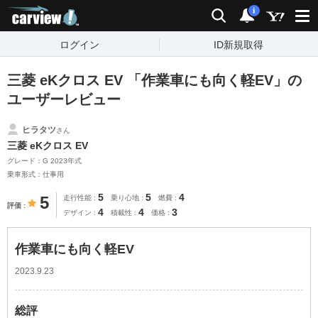
carview!
検索
通知
i
ログイン
ID新規取得
三菱 eKクロス EV 「作業車にも向く軽EV」の
ユーザーレビュー
ヒラタツ
さん
三菱 eKクロス EV
グレード：G 2023年式
乗車形式：仕事用
5
5
4
5
走行性能
乗り心地
燃費
評価
4
4
3
デザイン
積載性
価格
作業車にも向く軽EV
2023.9.23
総評