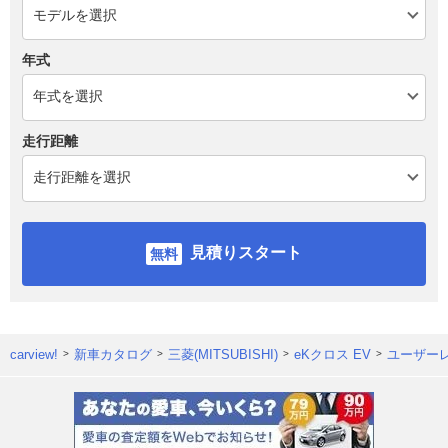
年式
走行距離
見積りスタート
carview!
新車カタログ
三菱(MITSUBISHI)
eKクロス EV
ユーザー