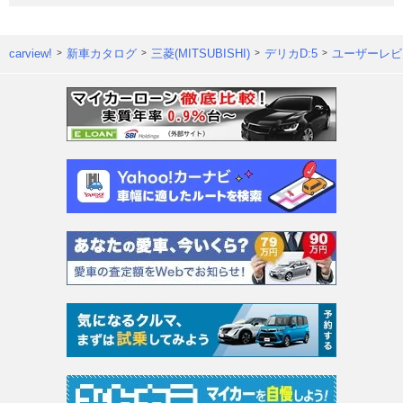
carview!
新車カタログ
三菱(MITSUBISHI)
デリカD:5
ユーザーレビ