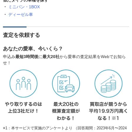
似たタイプの車種を探す
ミニバン・1BOX
ディーゼル車
査定を依頼する
あなたの愛車、今いくら？
申込み
最短3時間後
に
最大20社
から愛車の査定結果をWebでお知ら
せ！
※1：本サービスで実施のアンケートより （回答期間：2023年6月〜2024