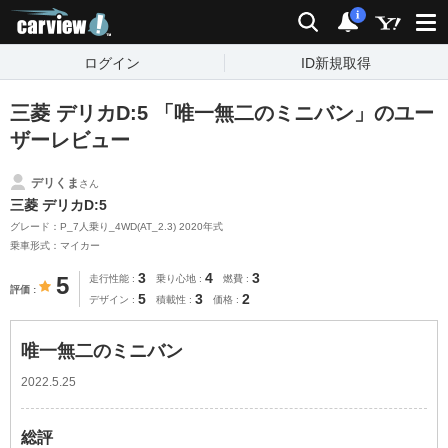
carview!
検索
通知
i
ログイン
ID新規取得
三菱 デリカD:5 「唯一無二のミニバン」のユー
ザーレビュー
デリくま
さん
三菱 デリカD:5
グレード：P_7人乗り_4WD(AT_2.3) 2020年式
乗車形式：マイカー
3
4
3
5
走行性能
乗り心地
燃費
評価
5
3
2
デザイン
積載性
価格
唯一無二のミニバン
2022.5.25
総評