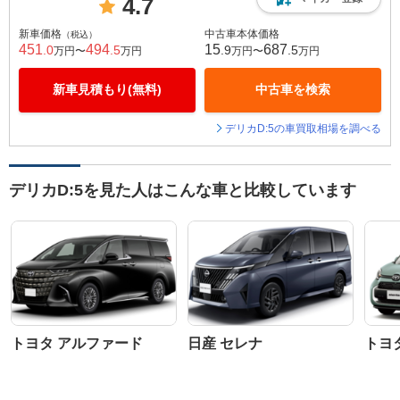
4.7
新車価格
中古車本体価格
（税込）
451
494
15
687
.0
.5
.9
.5
万円〜
万円
万円〜
万円
新車見積もり(無料)
中古車を検索
デリカD:5の車買取相場を調べる
デリカD:5を見た人はこんな車と比較しています
トヨタ アルファード
日産 セレナ
トヨ