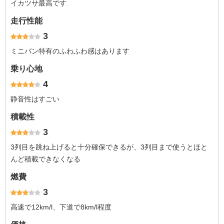
イカツサ最高です
走行性能
3
ミニバン特有のふわふわ感はあります
乗り心地
4
静音性はすごい
積載性
3
3列目を跳ね上げると十分確保できるが、3列目まで使うとほと
んど積載できなくなる
燃費
3
高速で12km/l、下道で8km/l程度