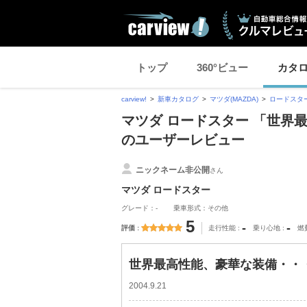
トップ
360°ビュー
カタ
carview!
新車カタログ
マツダ(MAZDA)
ロードスタ
マツダ ロードスター 「世界最
のユーザーレビュー
ニックネーム非公開
さん
マツダ ロードスター
グレード：-
乗車形式：その他
5
-
-
評価
走行性能
乗り心地
燃
世界最高性能、豪華な装備・・・
2004.9.21