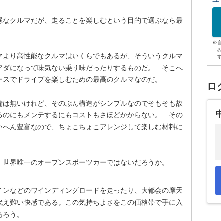
ユ
縁なクルマだが、走ることを楽しむという目的で選ぶなら最
※
より高性能なクルマはいくらでもあるが、そういうクルマ
アダになって味気ない乗り味だったりするものだ。 そこへ
ースでドライブを楽しむための最高のクルマなのだ。
ロ
は無いけれど、そのぶん構造がシンプルなのでそもそも故
るのにもメンテするにもコストもさほどかからない。 その
いへん豊富なので、ちょこちょこアレンジして楽しむ材料に
世界唯一のオープンスポーツカーではないだろうか。
インなどのワインディングロードを走ったり、大都会の摩天
代え難い快感である。この気持ちよさをこの価格帯で手に入
あろう。