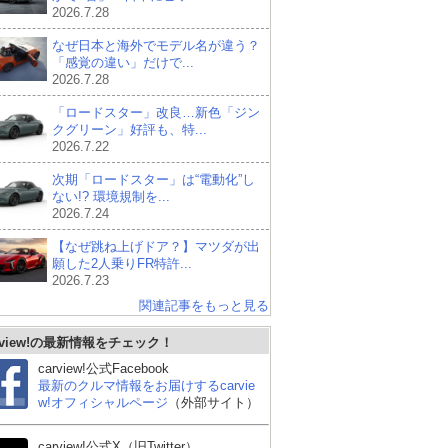
2026.7.28
なぜ日本と海外でモデル名が違う？
「感覚の違い」だけで...
2026.7.28
「ロードスター」改良…新色「ジン
クグリーン」好評も、特...
2026.7.22
次期「ロードスター」は“電動化”し
ない!? 環境規制を...
2026.7.24
【なぜ跳ね上げドア？】マツダが出
願した2人乗りFR特許...
2026.7.23
関連記事をもっと見る
rview!の最新情報をチェック！
carview!公式Facebook
最新のクルマ情報をお届けするcarvie
w!オフィシャルページ
（外部サイト）
carview!公式X（旧Twitter）