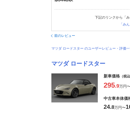
下記のリンクから「み
「みん
前のレビュー
マツダ ロードスター のユーザーレビュー・評価
マツダ ロードスター
新車価格
（税
295
.9
万円
中古車本体価
24
1
.8
万円
〜