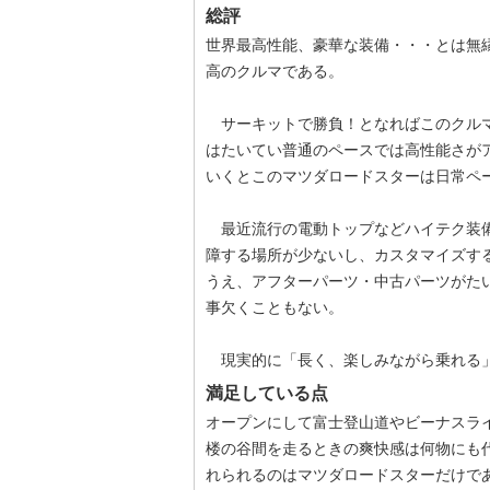
総評
世界最高性能、豪華な装備・・・とは無
高のクルマである。
サーキットで勝負！となればこのクルマ
はたいてい普通のペースでは高性能さが
いくとこのマツダロードスターは日常ペ
最近流行の電動トップなどハイテク装備
障する場所が少ないし、カスタマイズす
うえ、アフターパーツ・中古パーツがた
事欠くこともない。
現実的に「長く、楽しみながら乗れる」
満足している点
オープンにして富士登山道やビーナスラ
楼の谷間を走るときの爽快感は何物にも
れられるのはマツダロードスターだけで