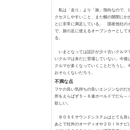
私は「走り」より「旅」指向なので、ロ
クセスしやすいこと、また幌の開閉にか
とに非常に満足している。 国産他社の
で、旅の足に使えるオープンカーとして
る。
いまとなっては設計が少々古いクルマで
いクルマは未だに登場していない。今後
クルマが多くなっていくことだろうし、
おそらくないだろう。
不満な点
フケの良い気持ちの良いエンジンなのだ
所をえらばず５～６速ホールドでだら～
欲しい。
ＢＯＳＥサウンドシステムはとても良い
あとで社外のオーディオや２ＤＩＮナビ