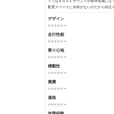
ドではＢＯＳＥサウンドが標準装備にな
配置スペースに余裕がないのだから純正
デザイン
-
走行性能
-
乗り心地
-
積載性
-
燃費
-
価格
-
故障経験