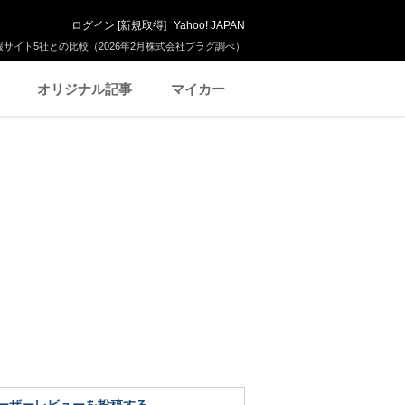
ログイン
[
新規取得
]
Yahoo! JAPAN
サイト5社との比較（2026年2月株式会社プラグ調べ）
オリジナル記事
マイカー