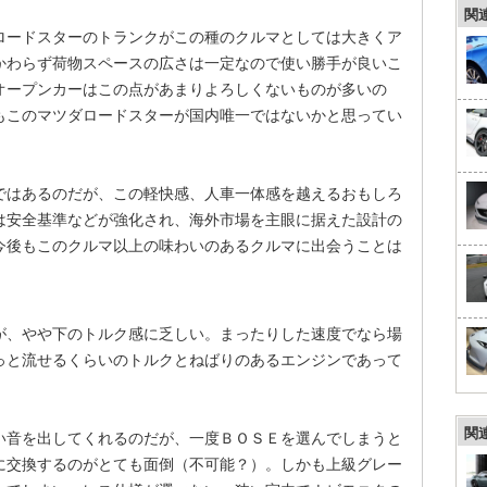
関
ードスターのトランクがこの種のクルマとしては大きくア
かわらず荷物スペースの広さは一定なので使い勝手が良いこ
オープンカーはこの点があまりよろしくないものが多いの
もこのマツダロードスターが国内唯一ではないかと思ってい
はあるのだが、この軽快感、人車一体感を越えるおもしろ
は安全基準などが強化され、海外市場を主眼に据えた設計の
今後もこのクルマ以上の味わいのあるクルマに出会うことは
が、やや下のトルク感に乏しい。まったりした速度でなら場
っと流せるくらいのトルクとねばりのあるエンジンであって
関
音を出してくれるのだが、一度ＢＯＳＥを選んでしまうと
に交換するのがとても面倒（不可能？）。しかも上級グレー