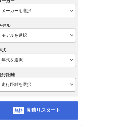
メーカー
モデル
年式
ポルシェ 718 ボクスタ
ポルシェ 911 カブリオ
メル
ー
レ
走行距離
見積りスタート