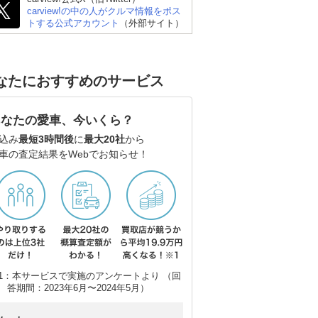
carview!の中の人がクルマ情報をポス
トする公式アカウント
（外部サイト）
なたにおすすめのサービス
あなたの愛車、今いくら？
込み
最短3時間後
に
最大20社
から
車の査定結果をWebでお知らせ！
1：本サービスで実施のアンケートより （回
答期間：2023年6月〜2024年5月）