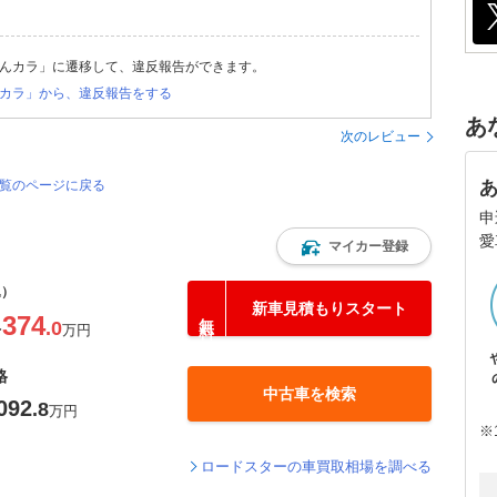
んカラ」に遷移して、違反報告ができます。
カラ」から、違反報告をする
あ
次のレビュー
一覧のページに戻る
申
愛
マイカー登録
込）
新車見積もりスタート
374
.0
〜
万円
格
中古車を検索
092
.8
万円
※
ロードスターの車買取相場を調べる