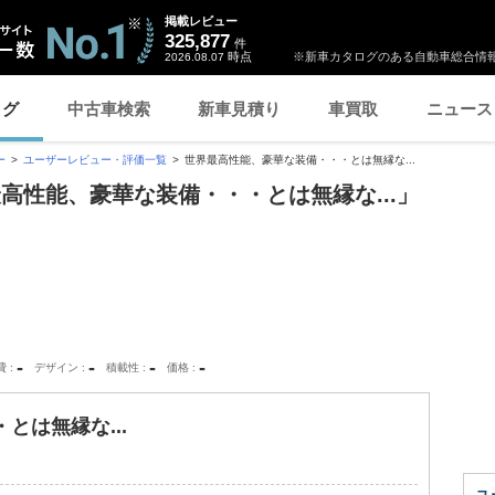
掲載レビュー
325,877
件
時点
※新車カタログのある自動車総合情報
2026.08.07
ログ
中古車検索
新車見積り
車買取
ニュース
ー
ユーザーレビュー・評価一覧
世界最高性能、豪華な装備・・・とは無縁な...
高性能、豪華な装備・・・とは無縁な...」
-
-
-
-
費
デザイン
積載性
価格
とは無縁な...