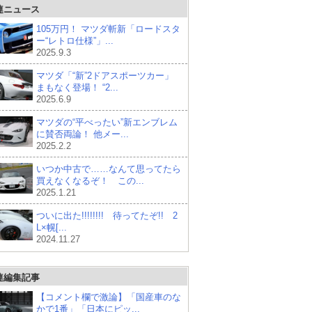
連ニュース
105万円！ マツダ斬新「ロードスタ
ー“レトロ仕様”」...
2025.9.3
マツダ「“新”2ドアスポーツカー」
まもなく登場！ “2...
2025.6.9
マツダの“平べったい”新エンブレム
に賛否両論！ 他メー...
2025.2.2
いつか中古で……なんて思ってたら
買えなくなるぞ！ この...
2025.1.21
ついに出た!!!!!!!! 待ってたぞ!! 2
L×幌[...
2024.11.27
連編集記事
【コメント欄で激論】「国産車のな
かで1番」「日本にピッ...