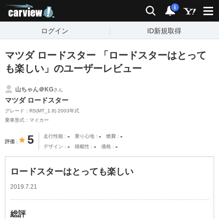
carview!
検索
通知
i
ログイン
ID新規取得
マツダ ロードスター 「ロードスターはとって
も楽しい」のユーザーレビュー
山ちゃん＠KG
さん
マツダ ロードスター
グレード：RS(MT_1.8) 2003年式
乗車形式：マイカー
-
-
-
5
走行性能
乗り心地
燃費
評価
-
-
-
デザイン
積載性
価格
ロードスターはとっても楽しい
2019.7.21
総評