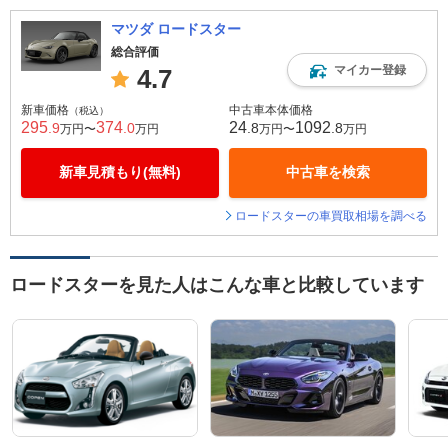
マツダ ロードスター
総合評価
マイカー登録
4.7
新車価格
中古車本体価格
（税込）
295
374
24
1092
.9
.0
.8
.8
万円〜
万円
万円〜
万円
新車見積もり(無料)
中古車を検索
ロードスターの車買取相場を調べる
ロードスターを見た人はこんな車と比較しています