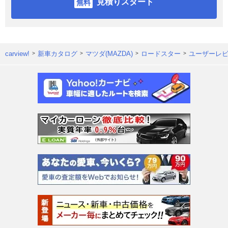
見積りスタート
carview!
新車カタログ
マツダ(MAZDA)
ロードスター
ユーザーレ