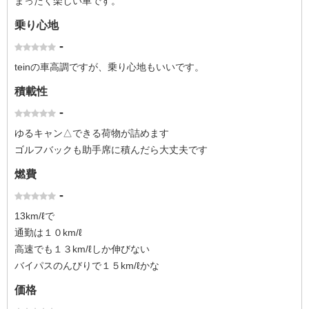
まったく楽しい車です。
乗り心地
-
teinの車高調ですが、乗り心地もいいです。
積載性
-
ゆるキャン△できる荷物が詰めます
ゴルフバックも助手席に積んだら大丈夫です
燃費
-
13km/ℓで
通勤は１０km/ℓ
高速でも１３km/ℓしか伸びない
バイパスのんびりで１５km/ℓかな
価格