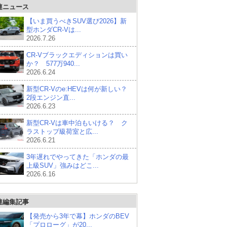
連ニュース
【いま買うべきSUV選び2026】新
型ホンダCR-Vは...
2026.7.26
CR-Vブラックエディションは買い
か？ 577万940...
2026.6.24
新型CR-Vのe:HEVは何が新しい？
2段エンジン直...
2026.6.23
新型CR-Vは車中泊もいける？ ク
ラストップ級荷室と広...
2026.6.21
3年遅れでやってきた「ホンダの最
上級SUV」強みはどこ...
2026.6.16
連編集記事
【発売から3年で幕】ホンダのBEV
「プロローグ」が20...