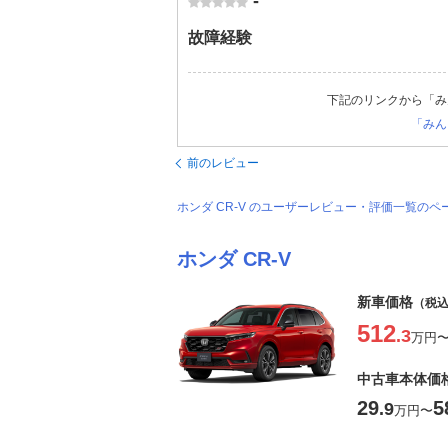
-
故障経験
下記のリンクから「み
「みん
前のレビュー
ホンダ CR-V のユーザーレビュー・評価一覧のペ
ホンダ CR-V
新車価格
（税
512
.3
万円
中古車本体価
29
5
.9
万円
〜