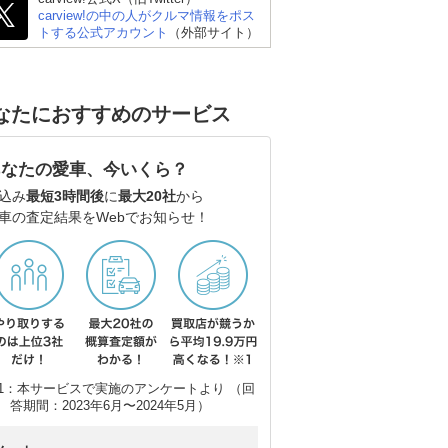
carview!の中の人がクルマ情報をポス
トする公式アカウント
（外部サイト）
なたにおすすめのサービス
あなたの愛車、今いくら？
込み
最短3時間後
に
最大20社
から
車の査定結果をWebでお知らせ！
スバル フォレスター
トヨタ ハリアーハイブ
マツ
リッド
1：本サービスで実施のアンケートより （回
答期間：2023年6月〜2024年5月）