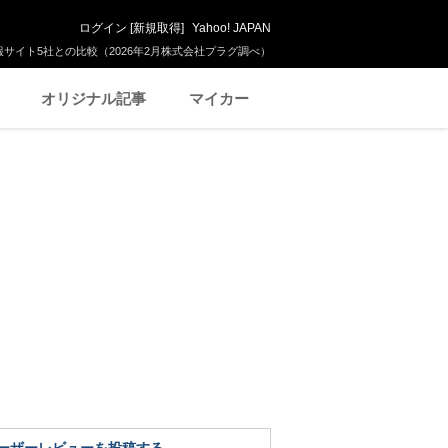
ログイン
[
新規取得
]
Yahoo! JAPAN
サイト5社との比較（2026年2月株式会社プラグ調べ）
オリジナル記事
マイカー