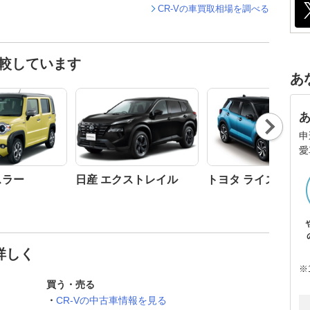
CR-Vの車買取相場を調べる
比較しています
あ
Nex
t
申
愛
スラー
日産 エクストレイル
トヨタ ライズ
詳しく
※
買う・売る
CR-Vの中古車情報を見る