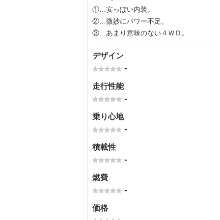
①…安っぽい内装。
②…微妙にパワー不足。
③…あまり意味のない４ＷＤ。
デザイン
-
走行性能
-
乗り心地
-
積載性
-
燃費
-
価格