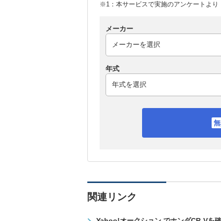
※1：本サービスで実施のアンケートより （
メーカー
年式
関連リンク
Yahoo!オークション でホンダCR-Vを