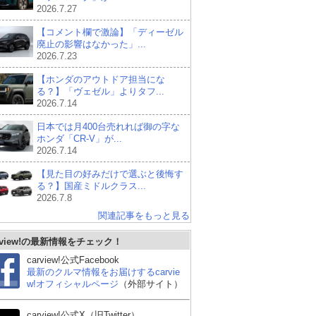
2026.7.27
【コメント欄で激論】「ディーゼル
廃止の影響はなかった」...
2026.7.23
【ホンダのアウトドア担当にな
る？】「ヴェゼル」よりタフ...
2026.7.14
日本では月400台売れれば御の字な
ホンダ「CR-V」が...
2026.7.14
【見た目の好みだけで選ぶと後悔す
る？】国産ミドルクラス...
2026.7.8
関連記事をもっと見る
rview!の最新情報をチェック！
carview!公式Facebook
最新のクルマ情報をお届けするcarvie
w!オフィシャルページ
（外部サイト）
carview!公式X（旧Twitter）