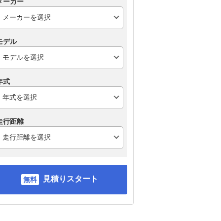
メーカー
モデル
年式
走行距離
見積りスタート