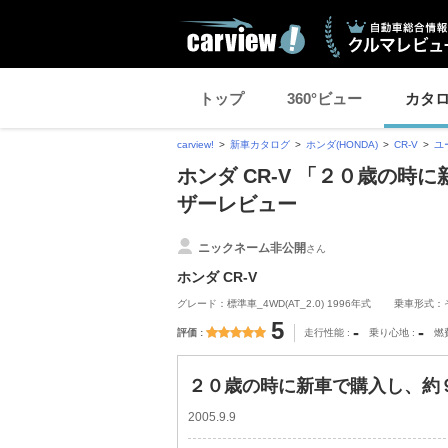
トップ
360°ビュー
カタ
carview!
新車カタログ
ホンダ(HONDA)
CR-V
ユ
ホンダ CR-V 「２０歳の時
ザーレビュー
ニックネーム非公開
さん
ホンダ CR-V
グレード：標準車_4WD(AT_2.0) 1996年式
乗車形式：
5
-
-
評価
走行性能
乗り心地
燃
２０歳の時に新車で購入し、約９
2005.9.9