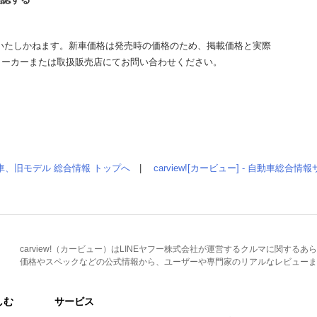
いたしかねます。新車価格は発売時の価格のため、掲載価格と実際
メーカーまたは取扱販売店にてお問い合わせください。
車、旧モデル 総合情報 トップへ
|
carview![カービュー] - 自動車総合
carview!（カービュー）はLINEヤフー株式会社が運営するクルマに関す
価格やスペックなどの公式情報から、ユーザーや専門家のリアルなレビューま
しむ
サービス