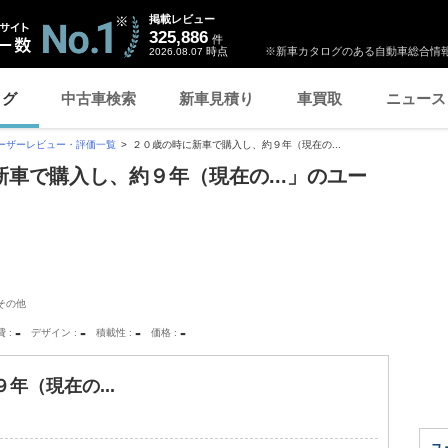
掲載レビュー
325,886
件
時点
※新車カタログのある自動車総合情報
2026.08.07
ログ
中古車検索
新車見積り
車買取
ニュース
ーザーレビュー・評価一覧
２０歳の時に新車で購入し、約９年（現在の...
に新車で購入し、約９年（現在の...」のユー
その他
-
-
-
-
費
デザイン
積載性
価格
年（現在の...