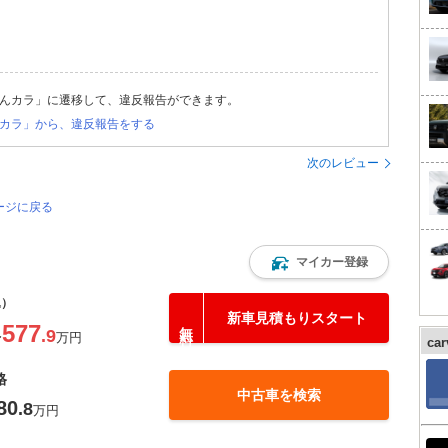
んカラ」に遷移して、違反報告ができます。
カラ」から、違反報告をする
次のレビュー
ージに戻る
マイカー登録
込）
新車見積もりスタート
577
.9
〜
万円
ca
格
中古車を検索
80
.8
万円