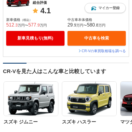
総合評価
マイカー登録
4.1
新車価格
中古車本体価格
（税込）
512
577
29
580
.3
.9
.9
.8
万円〜
万円
万円〜
万円
新車見積もり(無料)
中古車を検索
CR-Vの車買取相場を調べる
CR-Vを見た人はこんな車と比較しています
スズキ ジムニー
スズキ ハスラー
マツダ