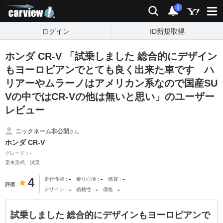
carview!
検索
通知
i
ログイン
ID新規取得
ホンダ CR-V 「試乗しました 総合的にデザイン
もヨーロピアンでとても良く出来た車です ハ
リアーやムラーノはアメリカン系なので国産SU
Vの中ではCR-Vの他は無いと思い」のユーザー
レビュー
ニックネーム非公開
さん
ホンダ CR-V
グレード：-
乗車形式：試乗
-
-
-
4
走行性能
乗り心地
燃費
評価
-
-
-
デザイン
積載性
価格
試乗しました 総合的にデザインもヨーロピアンで