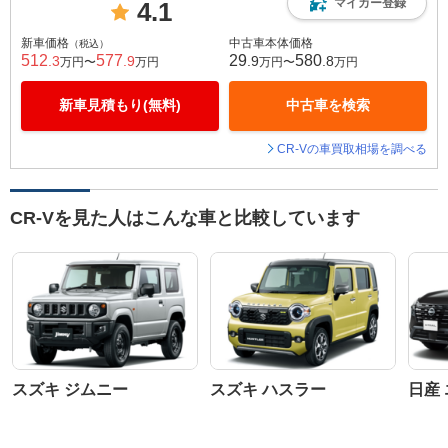
マイカー登録
4.1
新車価格
中古車本体価格
（税込）
512
577
29
580
.3
.9
.9
.8
万円〜
万円
万円〜
万円
新車見積もり(無料)
中古車を検索
CR-Vの車買取相場を調べる
CR-Vを見た人はこんな車と比較しています
スズキ ジムニー
スズキ ハスラー
日産