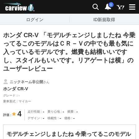
carview!
検索
通知
i
ログイン
ID新規取得
ホンダ CR-V 「モデルチェンジしましたね 今乗
ってるこのモデルはＣＲ－Ｖの中でも最も気に
入っているモデルです。燃費も結構いいです
し、スタイルもいいです。リアゲートは横」の
ユーザーレビュー
ニックネーム非公開
さん
ホンダ CR-V
グレード：-
乗車形式：マイカー
-
-
-
4
走行性能
乗り心地
燃費
評価
-
-
-
デザイン
積載性
価格
モデルチェンジしましたね 今乗ってるこのモデル