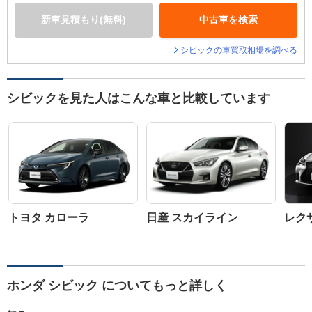
新車見積もり(無料)
中古車を検索
シビックの車買取相場を調べる
シビックを見た人はこんな車と比較しています
トヨタ カローラ
日産 スカイライン
レクサ
ホンダ シビック についてもっと詳しく