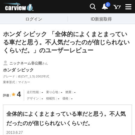
carview!
検索
通知
i
ログイン
ID新規取得
ホンダ シビック 「全体的によくまとまってい
る車だと思う。不人気だったのが信じられない
くらいだ。」のユーザーレビュー
ニックネーム非公開
さん
ホンダ シビック
グレード：iE(CVT_1.5) 2002年式
乗車形式：マイカー
-
-
-
4
走行性能
乗り心地
燃費
評価
-
-
-
デザイン
積載性
価格
全体的によくまとまっている車だと思う。不人気
だったのが信じられないくらいだ。
2013.6.27