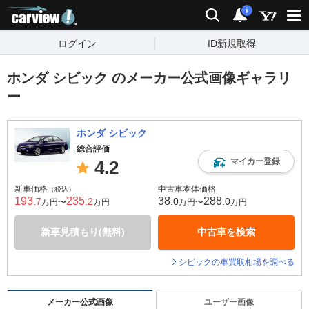
carview!
検索
通知
i
ログイン
ID新規取得
ホンダ シビック のメーカー公式画像ギャラリ
ー
ホンダ シビック
総合評価
マイカー登録
4.2
新車価格
中古車本体価格
（税込）
193
235
38
288
.7
.2
.0
.0
万円〜
万円
万円〜
万円
新車見積もり(無料)
中古車を検索
シビックの車買取相場を調べる
メーカー公式画像
ユーザー画像