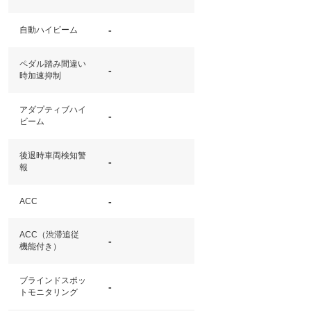
-
自動ハイビーム
ペダル踏み間違い
-
時加速抑制
アダプティブハイ
-
ビーム
後退時車両検知警
-
報
-
ACC
ACC（渋滞追従
-
機能付き）
ブラインドスポッ
-
トモニタリング