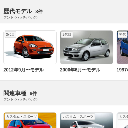
歴代モデル
3件
プント (ハッチバック)
3代目
2代目
初代
2012年9月〜モデル
2000年6月〜モデル
199
関連車種
6件
プント (ハッチバック)
カスタム・スポーツ
カスタム・スポーツ
カス