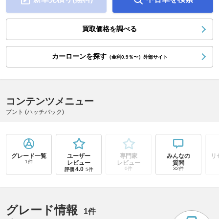
買取価格を調べる
カーローンを探す
（金利0.9％〜）外部サイト
コンテンツメニュー
プント (ハッチバック)
グレード一覧
ユーザー
専門家
みんなの
リ
1件
レビュー
レビュー
質問
4.0
0件
32件
評価
5件
グレード情報
1件