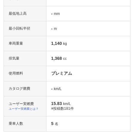
-
最低地上高
mm
-
最小回転半径
m
1,140
車両重量
kg
1,368
排気量
cc
プレミアム
使用燃料
-
カタログ燃費
km/L
15.83
ユーザー実燃費
km/L
※投稿数
181件
ユーザー実燃費とは？
5
乗車人数
名