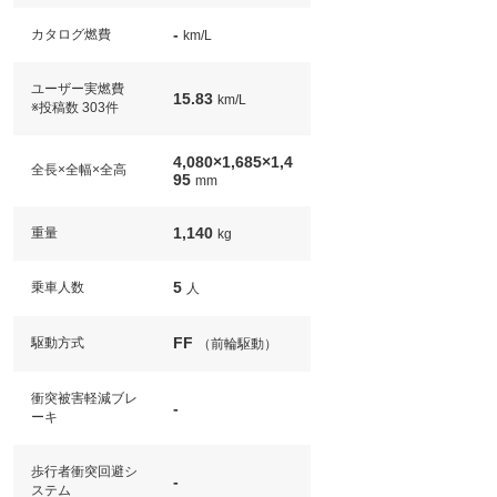
-
カタログ燃費
km/L
ユーザー実燃費
15.83
km/L
※投稿数 303件
4,080×1,685×1,4
全長×全幅×全高
95
mm
1,140
重量
kg
5
乗車人数
人
FF
駆動方式
（前輪駆動）
衝突被害軽減ブレ
-
ーキ
歩行者衝突回避シ
-
ステム