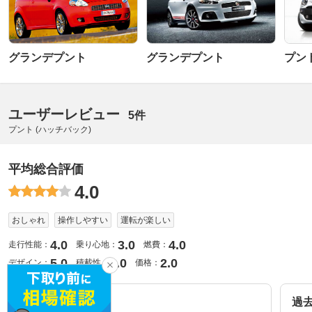
グランデプント
グランデプント
プン
ユーザーレビュー
5件
プント (ハッチバック)
平均総合評価
4.0
おしゃれ
操作しやすい
運転が楽しい
4.0
3.0
4.0
走行性能：
乗り心地：
燃費：
5.0
3.0
2.0
デザイン：
積載性：
価格：
ピックアップレビュー
過