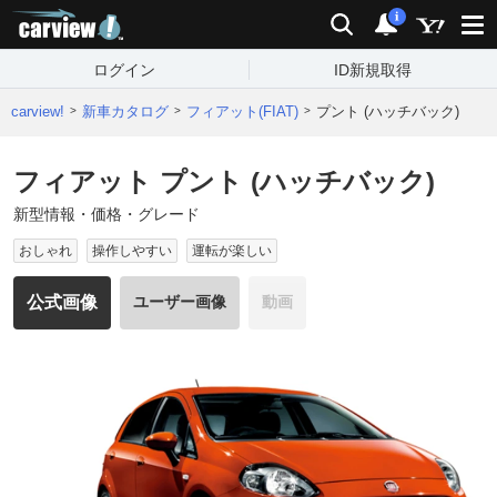
carview!
検索
通知
i
ログイン
ID新規取得
carview!
新車カタログ
フィアット(FIAT)
プント (ハッチバック)
フィアット プント (ハッチバック)
新型情報・価格・グレード
おしゃれ
操作しやすい
運転が楽しい
公式画像
ユーザー画像
動画