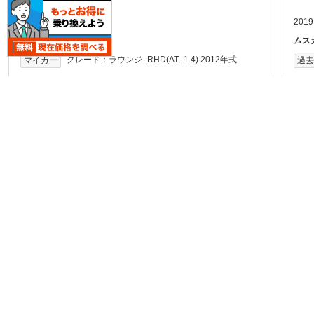
プント ラウンジ
2018.1.24
2019
ムスカリさん
ムス
グレード：
ラウンジ_RHD(AT_1.4) 2012年式
マイカー
過
-
-
-
走行性能：
乗り心地：
燃費：
3
-
-
-
デザイン：
積載性：
価格：
満足している点
満
デュアロジックはマニュアル感覚で運転できるので面
クル
白いです。同じ車と出会わない。オフ会にもまず居な
た
い。電動ミラーに曇...
不満な点
不
ヒルホールドが作動したりしなかったり。何故か洗車
故障
場でかってに窓が開く。故障が多すぎです。
ト関
乗り心地
乗
ストロークが長いからか、乗り心地はよかった。
-