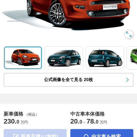
公式画像を全て見る
20
枚
新車価格
中古車本体価格
（税込）
230
20
78
.
.
.
0
0
0
万円
～
万円
新車見積り(無料)
中古車を検索