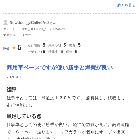
続きを見る
NewUser_jzCn6v0Ae2
さん
グレード：ドブロ_RHD(EAT_1.5) 2024年式
乗車形式：マイカー
5
5
5
5
走行性能
乗り心地
燃費
評価
5
5
5
デザイン
積載性
価格
商用車ベースですが使い勝手と燃費が良い
2026.4.2
総評
仕事車としては、満足度１２０％です。 燃費良し、積載よし、
走行性能よし
満足している点
仕事車としての使い勝手が良い。 軽油で燃費が良い。高速道路
で１８ｋｍ／Ｌ走ります。 リアガラスが個別にオープン出来