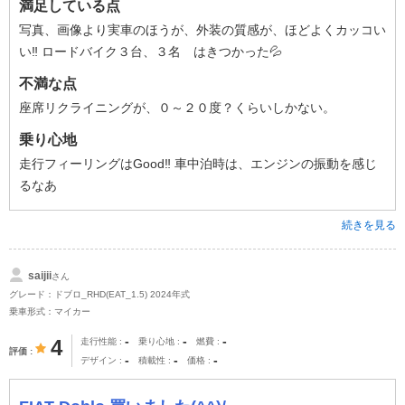
満足している点
写真、画像より実車のほうが、外装の質感が、ほどよくカッコい
い‼ ロードバイク３台、３名 はきつかった💦
不満な点
座席リクライニングが、０～２０度？くらいしかない。
乗り心地
走行フィーリングはGood‼ 車中泊時は、エンジンの振動を感じ
るなあ
続きを見る
saijii
さん
グレード：ドブロ_RHD(EAT_1.5) 2024年式
乗車形式：マイカー
-
-
-
4
走行性能
乗り心地
燃費
評価
-
-
-
デザイン
積載性
価格