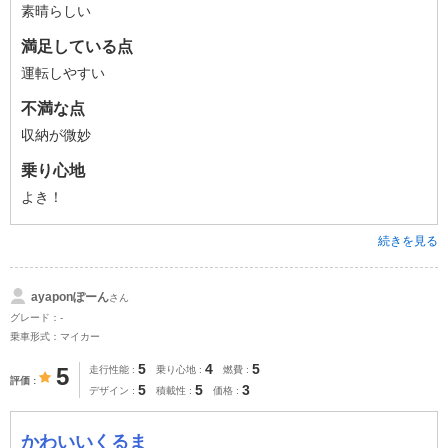
素晴らしい
満足している点
運転しやすい
不満な点
収納が微妙
乗り心地
よき！
続きを見る
ayaponぽーん
さん
グレード：-
乗車形式：マイカー
5
4
5
5
走行性能
乗り心地
燃費
評価
5
5
3
デザイン
積載性
価格
かわいいくるま