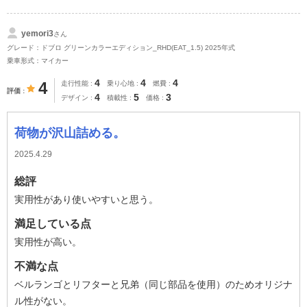
yemori3
さん
グレード：ドブロ グリーンカラーエディション_RHD(EAT_1.5) 2025年式
乗車形式：マイカー
4
4
4
4
走行性能
乗り心地
燃費
評価
4
5
3
デザイン
積載性
価格
荷物が沢山詰める。
2025.4.29
総評
実用性があり使いやすいと思う。
満足している点
実用性が高い。
不満な点
ベルランゴとリフターと兄弟（同じ部品を使用）のためオリジナ
ル性がない。