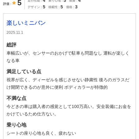
4
5
4
5
走行性能
乗り心地
燃費
評価
5
5
3
デザイン
積載性
価格
楽しいミニバン
2025.11.1
総評
車幅広いが、センサーのおかげで駐車も問題なし 運転が楽しく
なる車
満足している点
視界が広く、ディーゼルを感じさせない静粛性 後ろのガラスだ
け開閉できるのが意外に便利 ボディカラーが特徴的
不満な点
今どきの車は購入者の感覚として100万高い。安全装備にお金を
かけているため仕方ない。
乗り心地
シートの座り心地も良く、疲れない