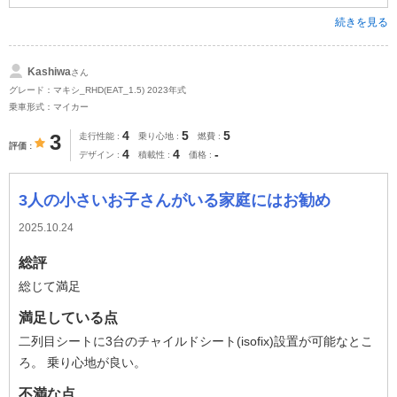
続きを見る
Kashiwa
さん
グレード：マキシ_RHD(EAT_1.5) 2023年式
乗車形式：マイカー
4
5
5
3
走行性能
乗り心地
燃費
評価
4
4
-
デザイン
積載性
価格
3人の小さいお子さんがいる家庭にはお勧め
2025.10.24
総評
総じて満足
満足している点
二列目シートに3台のチャイルドシート(isofix)設置が可能なとこ
ろ。 乗り心地が良い。
不満な点