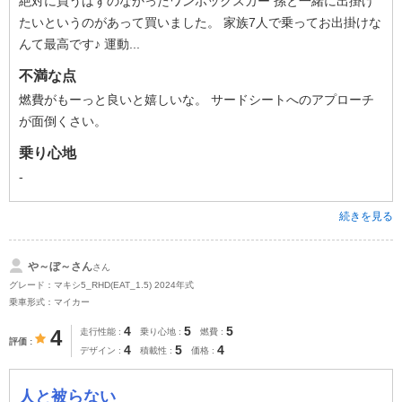
絶対に買うはずのなかったワンボックスカー 孫と一緒に出掛け
たいというのがあって買いました。 家族7人で乗ってお出掛けな
んて最高です♪ 運動...
不満な点
燃費がもーっと良いと嬉しいな。 サードシートへのアプローチ
が面倒くさい。
乗り心地
-
続きを見る
や～ぼ～さん
さん
グレード：マキシ5_RHD(EAT_1.5) 2024年式
乗車形式：マイカー
4
5
5
4
走行性能
乗り心地
燃費
評価
4
5
4
デザイン
積載性
価格
人と被らない