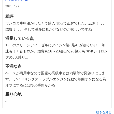
2025.7.29
総評
ワンコと車中泊がしたくて購入 買って正解でした、広さよし、
燃費よし、 そして滅多に見かけないのが嬉しいですね
満足している点
1.5Lのクリーンディーゼルにアイシン製8足ATが凄くいい、 加
速もよく音も静か、燃費も16～20遠出で20超えも マキシ（ロン
グの5人乗り...
不満な点
ベースが商用車なので国産の高級車とは内装等で見劣りはしま
す、 アイドリングストップがエンジン始動で毎回オンになる為
オフにするにはひと手間かかる
乗り心地
-
続きを見る