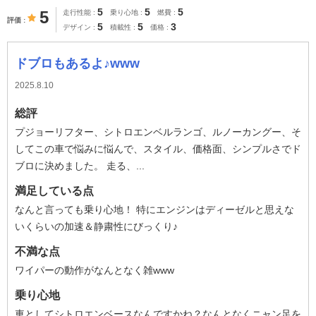
5
5
5
5
走行性能
乗り心地
燃費
評価
5
5
3
デザイン
積載性
価格
ドブロもあるよ♪www
2025.8.10
総評
プジョーリフター、シトロエンベルランゴ、ルノーカングー、そ
してこの車で悩みに悩んで、スタイル、価格面、シンプルさでド
ブロに決めました。 走る、...
満足している点
なんと言っても乗り心地！ 特にエンジンはディーゼルと思えな
いくらいの加速＆静粛性にびっくり♪
不満な点
ワイパーの動作がなんとなく雑www
乗り心地
車としてシトロエンベースなんですかね？なんとなくニャン足を