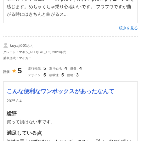
感じます。めちゃくちゃ乗り心地いいです。 フワフワですが曲
がる時にはきちんと曲がるス...
続きを見る
koyaji001
さん
グレード：マキシ_RHD(EAT_1.5) 2023年式
乗車形式：マイカー
5
4
4
5
走行性能
乗り心地
燃費
評価
5
5
3
デザイン
積載性
価格
こんな便利なワンボックスがあったなんて
2025.8.4
総評
買って損はない車です。
満足している点