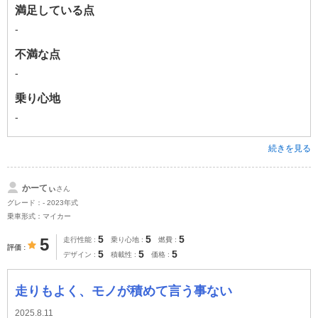
満足している点
-
不満な点
-
乗り心地
-
続きを見る
かーてぃ
さん
グレード：- 2023年式
乗車形式：マイカー
5
5
5
5
走行性能
乗り心地
燃費
評価
5
5
5
デザイン
積載性
価格
走りもよく、モノが積めて言う事ない
2025.8.11