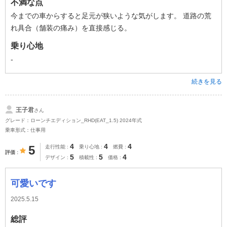
不満な点
今までの車からすると足元が狭いような気がします。 道路の荒
れ具合（舗装の痛み）を直接感じる。
乗り心地
-
続きを見る
王子君
さん
グレード：ローンチエディション_RHD(EAT_1.5) 2024年式
乗車形式：仕事用
4
4
4
5
走行性能
乗り心地
燃費
評価
5
5
4
デザイン
積載性
価格
可愛いです
2025.5.15
総評