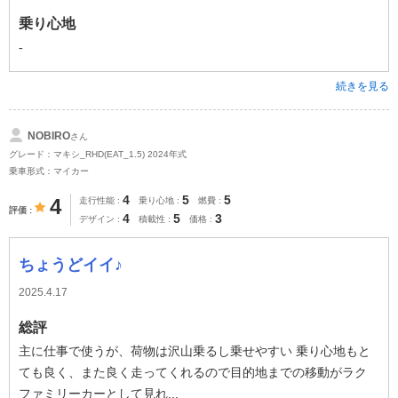
乗り心地
-
続きを見る
NOBIRO
さん
グレード：マキシ_RHD(EAT_1.5) 2024年式
乗車形式：マイカー
4
5
5
4
走行性能
乗り心地
燃費
評価
4
5
3
デザイン
積載性
価格
ちょうどイイ♪
2025.4.17
総評
主に仕事で使うが、荷物は沢山乗るし乗せやすい 乗り心地もと
ても良く、また良く走ってくれるので目的地までの移動がラク
ファミリーカーとして見れ...