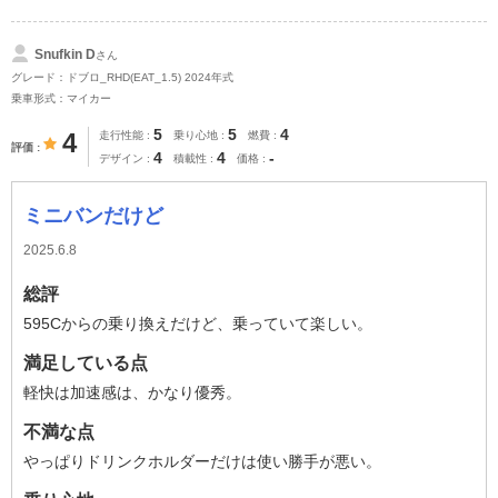
Snufkin D
さん
グレード：ドブロ_RHD(EAT_1.5) 2024年式
乗車形式：マイカー
5
5
4
4
走行性能
乗り心地
燃費
評価
4
4
-
デザイン
積載性
価格
ミニバンだけど
2025.6.8
総評
595Cからの乗り換えだけど、乗っていて楽しい。
満足している点
軽快は加速感は、かなり優秀。
不満な点
やっぱりドリンクホルダーだけは使い勝手が悪い。