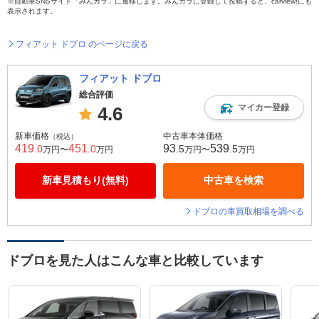
※自動車SNSサイト「みんカラ」に遷移します。みんカラに登録して投稿すると、carview!にも
表示されます。
フィアット ドブロ のページに戻る
フィアット ドブロ
総合評価
マイカー登録
4.6
新車価格
中古車本体価格
（税込）
419
451
93
539
.0
.0
.5
.5
万円〜
万円
万円〜
万円
新車見積もり(無料)
中古車を検索
ドブロの車買取相場を調べる
ドブロを見た人はこんな車と比較しています