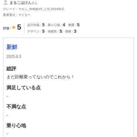
まるこはけん
さん
グレード：マキシ_RHD(EAT_1.5) 2024年式
乗車形式：マイカー
5
4
5
5
走行性能
乗り心地
燃費
評価
5
5
3
デザイン
積載性
価格
新鮮
2025.6.3
総評
まだ距離乗ってないのでこれから！
満足している点
-
不満な点
-
乗り心地
-