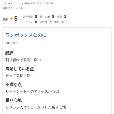
グレード：マキシ_RHD(EAT_1.5) 2023年式
乗車形式：マイカー
5
5
3
5
走行性能
乗り心地
燃費
評価
5
5
4
デザイン
積載性
価格
ワンボックスなのに
2026.8.5
総評
割り切れば最高に良い
満足している点
走って気持ち良い
不満な点
サードシートへのアクセスが面倒
乗り心地
リジカラ入れてしっかりした乗り心地