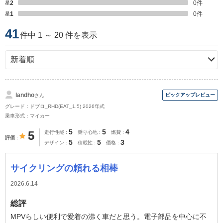
星2
0
件
星1
0
件
41
件中 1 ～ 20 件を表示
landho
さん
グレード：ドブロ_RHD(EAT_1.5) 2026年式
乗車形式：マイカー
5
5
4
5
走行性能
乗り心地
燃費
評価
5
5
3
デザイン
積載性
価格
サイクリングの頼れる相棒
2026.6.14
総評
MPVらしい便利で愛着の沸く車だと思う。電子部品を中心に不