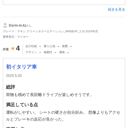
続きを見る
Dario-m.kj
さん
グレード：マキシ グリーンカラーエディション_RHD(EAT_1.5) 2025年式
乗車形式：マイカー
-
-
-
4
走行性能
乗り心地
燃費
評価
-
-
-
デザイン
積載性
価格
初イタリア車
2025.5.20
総評
荷物も積めて長距離ドライブが楽しめそうです。
満足している点
運転がしやすい。 シートの硬さが自分好み。 想像よりもアクセ
ルとブレーキの反応が良かった。