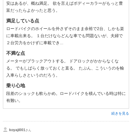
安はあるが、概ね満足。 欲を言えばボディーカラーがもっと豊
富だったらよかったと思う。
満足している点
ロードバイクのホイールを外さずそのまま余裕で2台、しかも楽
に車載出来る。 １台だけならどんな車でも問題ないが、夫婦で
２台労力をかけずに車載でき...
不満な点
メーターがブラックアウトする。 ドアロックがかからなくな
る。 でもしばらく放っておくと直る。 たぶん、こういうのを輸
入車らしさというのだろう。
乗り心地
段差のショックも軟らかめ。ロードバイクを積んでいる時は特に
有難い。
続きを見る
koyaji001
さん