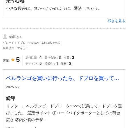
乗り心地
小さな段差は、無かったかのように、通過しちゃう。
続きを見る
saijii
さん
グレード：ドブロ_RHD(EAT_1.5) 2024年式
乗車形式：マイカー
4
3
3
5
走行性能
乗り心地
燃費
評価
5
4
2
デザイン
積載性
価格
ベルランゴを買いに行ったら、ドブロを買ってきた。
2025.6.7
総評
リフター、ベルランゴ、ドブロ をすべて試乗して、ドブロを選
びました。 選定ポイント ①ロードバイクポーターとしての荷台
広さ ②内外装のデザ...