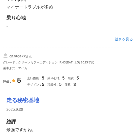
マイナートラブルが多め
乗り心地
-
続きを見る
garagekk
さん
グレード：グリーンカラーエディション_RHD(EAT_1.5) 2025年式
乗車形式：マイカー
5
5
5
5
走行性能
乗り心地
燃費
評価
5
5
3
デザイン
積載性
価格
走る秘密基地
2025.9.30
総評
最強ですかね。