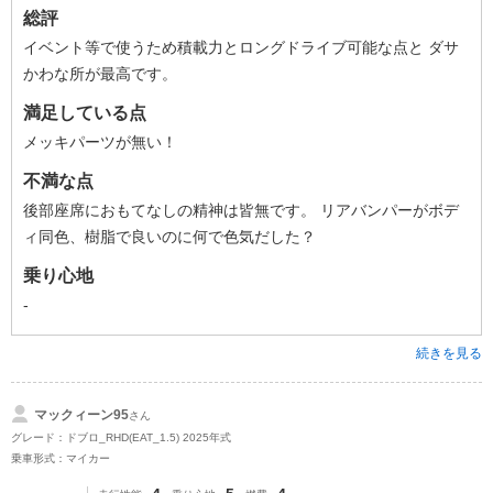
総評
イベント等で使うため積載力とロングドライブ可能な点と ダサ
かわな所が最高です。
満足している点
メッキパーツが無い！
不満な点
後部座席におもてなしの精神は皆無です。 リアバンパーがボデ
ィ同色、樹脂で良いのに何で色気だした？
乗り心地
-
続きを見る
マックィーン95
さん
グレード：ドブロ_RHD(EAT_1.5) 2025年式
乗車形式：マイカー