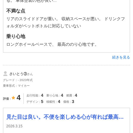
る。 車体塗装の色が良い...
不満な点
リアのスライドドアが重い。 収納スペースが悪い。 ドリンクフ
ォルダがペットボトルに対応していない
乗り心地
ロングホイールベースで、 最高ののり心地です。
続きを見る
さいとう③
さん
グレード：- 2023年式
乗車形式：マイカー
4
4
4
4
走行性能
乗り心地
燃費
評価
5
4
3
デザイン
積載性
価格
見た目は良い。不便を楽しめる心が有れば最高の車ですね
2026.3.15