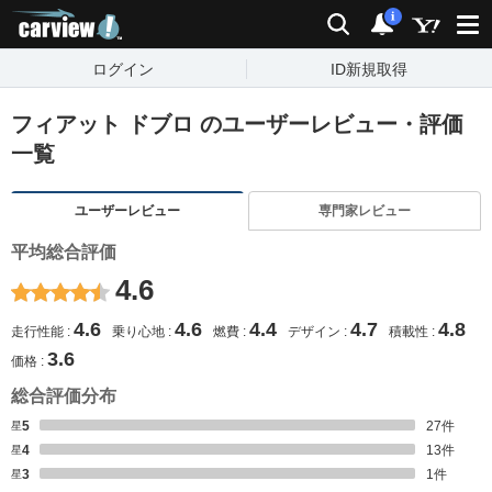
carview!
検索
通知
i
ログイン
ID新規取得
フィアット ドブロ のユーザーレビュー・評価
一覧
ユーザーレビュー
専門家レビュー
平均総合評価
4.6
4.6
4.6
4.4
4.7
4.8
走行性能
乗り心地
燃費
デザイン
積載性
3.6
価格
総合評価分布
星5
27
件
星4
13
件
星3
1
件