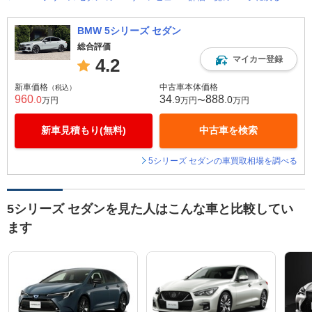
BMW 5シリーズ セダン
総合評価
マイカー登録
4.2
新車価格
中古車本体価格
（税込）
960
34
888
.0
.9
.0
万円
万円〜
万円
新車見積もり(無料)
中古車を検索
5シリーズ セダンの車買取相場を調べる
5シリーズ セダンを見た人はこんな車と比較してい
ます