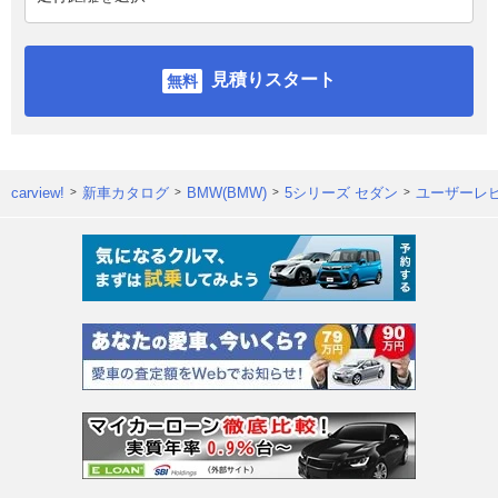
見積りスタート
carview!
新車カタログ
BMW(BMW)
5シリーズ セダン
ユーザーレ