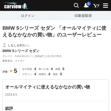
carview!
検索
通知
i
ログイン
ID新規取得
BMW 5シリーズ セダン 「オールマイティに使
えるなかなかの買い物」のユーザーレビュー
しもしも911
さん
BMW 5シリーズ セダン
グレード：523d Mスポーツ_RHD(AT_2.0) 2017年式
乗車形式：マイカー
4
4
5
5
走行性能
乗り心地
燃費
評価
4
4
5
デザイン
積載性
価格
オールマイティに使えるなかなかの買い物
2023.8.5
総評