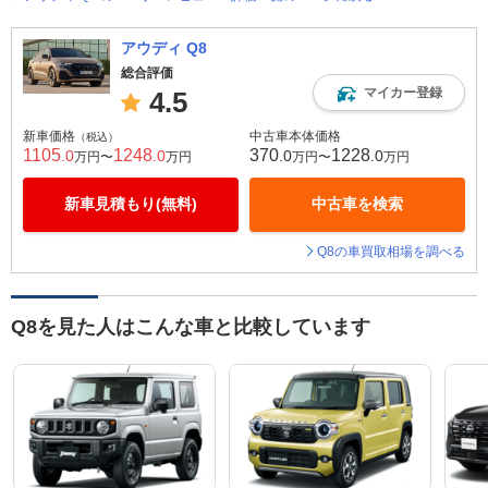
アウディ Q8
総合評価
マイカー登録
4.5
新車価格
中古車本体価格
（税込）
1105
1248
370
1228
.0
.0
.0
.0
万円〜
万円
万円〜
万円
新車見積もり(無料)
中古車を検索
Q8の車買取相場を調べる
Q8を見た人はこんな車と比較しています