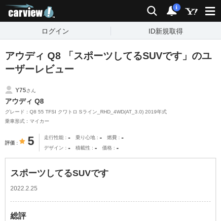
carview!
検索
通知
i
ログイン
ID新規取得
アウディ Q8 「スポーツしてるSUVです」のユ
ーザーレビュー
Y75
さん
アウディ Q8
グレード：Q8 55 TFSI クワトロ Sライン_RHD_4WD(AT_3.0) 2019年式
乗車形式：マイカー
-
-
-
5
走行性能
乗り心地
燃費
評価
-
-
-
デザイン
積載性
価格
スポーツしてるSUVです
2022.2.25
総評